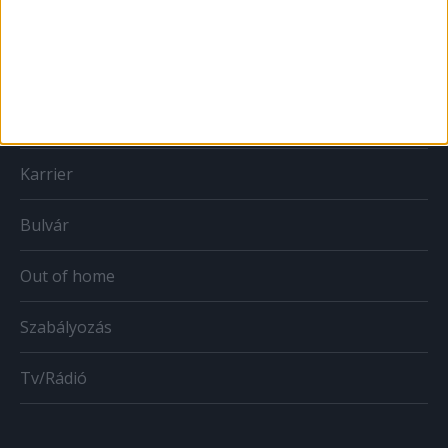
Print
Web
Mobil
Karrier
Bulvár
Out of home
Szabályozás
Tv/Rádió