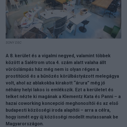
SONY DSC
A 8. kerület és a vigalmi negyed, valamint többek
között a Salétrom utca 4. szám alatt valaha állt
vöröslámpás ház még nem is olyan régen a
prostitúció és a bűnözés körülbástyázott melegágya
volt, ahol az ablakokba kirakott “árura” még jó
néhány helyi lakos is emlékszik. Ezt a kerületet és
telket nézte ki magának a Klementz Kata és Panni – a
hazai coworking koncepció meghonosítói és az első
budapesti közösségi iroda alapítói – arra a célra,
hogy ismét egy új közösségi modellt mutassanak be
Magyarországon.