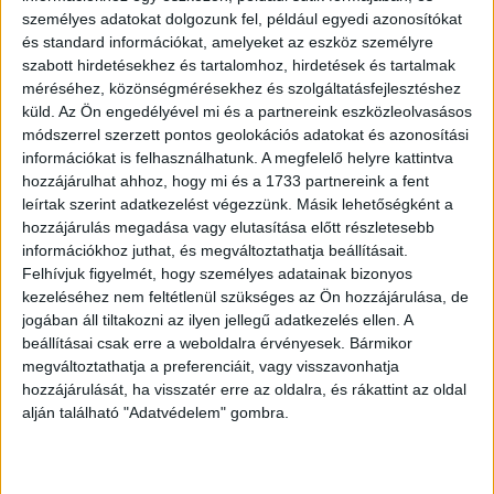
szolgáltatott stúdió irodákban testesül meg. Alkotótérül a
személyes adatokat dolgozunk fel, például egyedi azonosítókat
földszinten helyet kapott, kertkapcsolatos rendezvénytér,
és standard információkat, amelyeket az eszköz személyre
és a coworking irodából megközelíthető tetőterasz, illetve
szabott hirdetésekhez és tartalomhoz, hirdetések és tartalmak
a számtalan erkély és a közösségi konyha szolgál. Élettér
méréséhez, közönségmérésekhez és szolgáltatásfejlesztéshez
tekintetében egy új funkciót mutat be a Loffice: a “coliving”
küld.
Az Ön engedélyével mi és a partnereink eszközleolvasásos
koncepcióját, amely a közép- és hosszútávú szálláshely-
módszerrel szerzett pontos geolokációs adatokat és azonosítási
információkat is felhasználhatunk. A megfelelő helyre kattintva
szolgáltatás legújabb, globális terméke, az elidegenedett
hozzájárulhat ahhoz, hogy mi és a 1733 partnereink a fent
városi lét szükségszerű reakciója felgyorsult világunkra.
leírtak szerint adatkezelést végezzünk. Másik lehetőségként a
hozzájárulás megadása vagy elutasítása előtt részletesebb
A coliving szálláshely nemcsak felszerelt, stílusosan
információkhoz juthat, és megváltoztathatja beállításait.
berendezett és gyors internetkapcsolattal rendelkező,
Felhívjuk figyelmét, hogy személyes adatainak bizonyos
high-tech apartmanokat, hanem barátokat, társakat és egy
kezeléséhez nem feltétlenül szükséges az Ön hozzájárulása, de
közösséghez tartozás lehetőségét is nyújtja. Az egyre
jogában áll tiltakozni az ilyen jellegű adatkezelés ellen. A
beállításai csak erre a weboldalra érvényesek. Bármikor
növekvő számú neonomád és világot járó, lokáció-
megváltoztathatja a preferenciáit, vagy visszavonhatja
független életmódot folytató szabadúszó számára egy
hozzájárulását, ha visszatér erre az oldalra, és rákattint az oldal
ilyen lakóközösség segíthet bekapcsolódni egy még
alján található "Adatvédelem" gombra.
ismeretlen város vérkeringésébe. A “valahova tartozás”
komfortérzete mellett egy épületen belül biztosítja az
irodai és lakás funkciókat, valamint a közösségi