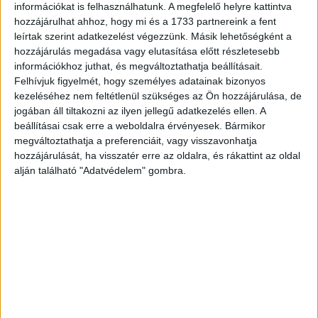
üzletben
információkat is felhasználhatunk. A megfelelő helyre kattintva
hozzájárulhat ahhoz, hogy mi és a 1733 partnereink a fent
Brand
2020. június 29.
leírtak szerint adatkezelést végezzünk. Másik lehetőségként a
A Telenor megbízására egy díjnyertes hazai
hozzájárulás megadása vagy elutasítása előtt részletesebb
építészcsapat, a Pyxis Nautica álmodta újra a
információkhoz juthat, és megváltoztathatja beállításait.
mobiltársaság belvárosi üzletét, amely egyben teljesen új
Felhívjuk figyelmét, hogy személyes adatainak bizonyos
nagyvárosi funkciót kapott: a...
kezeléséhez nem feltétlenül szükséges az Ön hozzájárulása, de
jogában áll tiltakozni az ilyen jellegű adatkezelés ellen. A
beállításai csak erre a weboldalra érvényesek. Bármikor
megváltoztathatja a preferenciáit, vagy visszavonhatja
hozzájárulását, ha visszatér erre az oldalra, és rákattint az oldal
alján található "Adatvédelem" gombra.
Újabb nagy dobásra készül a Loffice
Biznisz
2020. február 24.
A 8. kerület és a vigalmi negyed, valamint többek között a
Salétrom utca 4. szám alatt valaha állt vöröslámpás ház