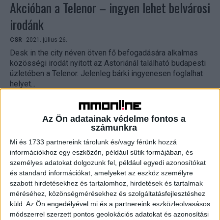
Akcióban a Telenor – ingyen lehet belvárosi
irodánk
CSR
2021. július 26.
Desk in the city néven ötven fő befogadására alkalmas
közösségi irodát nyitott az Astoriánál található budapesti
üzletében a Telenor. Jelenleg bárki ingyenesen foglalhat
helyet...
Az Ön adatainak védelme fontos a
számunkra
Mi és 1733 partnereink tárolunk és/vagy férünk hozzá
információkhoz egy eszközön, például sütik formájában, és
személyes adatokat dolgozunk fel, például egyedi azonosítókat
és standard információkat, amelyeket az eszköz személyre
szabott hirdetésekhez és tartalomhoz, hirdetések és tartalmak
méréséhez, közönségmérésekhez és szolgáltatásfejlesztéshez
Közösségi iroda is lesz a megújult Telenor
küld.
Az Ön engedélyével mi és a partnereink eszközleolvasásos
módszerrel szerzett pontos geolokációs adatokat és azonosítási