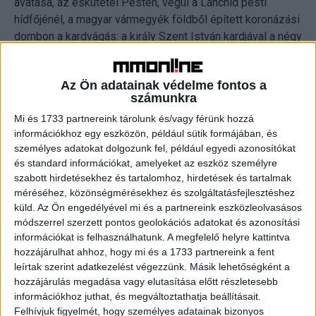
avatása, az eskütétel Pesten, végül a Lánchíd pesti
hídfőjénél, a magyar vármegyék földből épített koronázási
dombon a kardvágás: a király Szent István kardjával a négy
égtáj felé sújtva tett jelképesen ígéretet az ország
védelmére. Utána koronázási ebéd volt a program a
Az Ön adatainak védelme fontos a
palotában.
számunkra
Mi és 1733 partnereink tárolunk és/vagy férünk hozzá
Erzsébet tündökölt gyémántokkal díszített ruhájában
információkhoz egy eszközön, például sütik formájában, és
személyes adatokat dolgozunk fel, például egyedi azonosítókat
A 30 éves, gyönyörű Erzsébet a kortársak szerint a
és standard információkat, amelyeket az eszköz személyre
koronázáskor volt a legszebb. Sissi díszmagyar ruhát
szabott hirdetésekhez és tartalomhoz, hirdetések és tartalmak
viselt a ceremónián, uszályos szoknyáját hímzett
méréséhez, közönségmérésekhez és szolgáltatásfejlesztéshez
küld.
Az Ön engedélyével mi és a partnereink eszközleolvasásos
orgonavirágok díszítették, amelyek közepén gyémántok
módszerrel szerzett pontos geolokációs adatokat és azonosítási
csillogtak. A koronázás után a királyné a szoknyát a
információkat is felhasználhatunk. A megfelelő helyre kattintva
hagyományoknak megfelelően a Veszprémi
hozzájárulhat ahhoz, hogy mi és a 1733 partnereink a fent
Püspökségnek ajándékozta, és miseruha-készlet készült
leírtak szerint adatkezelést végezzünk. Másik lehetőségként a
belőle.
hozzájárulás megadása vagy elutasítása előtt részletesebb
információkhoz juthat, és megváltoztathatja beállításait.
Liszt Ferenc dalt komponált és a karzatról nézelődött
Felhívjuk figyelmét, hogy személyes adatainak bizonyos