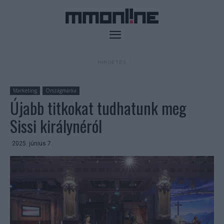
- HIRDETÉS -
Marketing
Országmárka
Újabb titkokat tudhatunk meg
Sissi királynéról
2025. június 7.