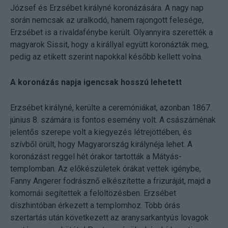
József és Erzsébet királyné koronázására. A nagy nap
során nemcsak az uralkodó, hanem rajongott felesége,
Erzsébet is a rivaldafénybe került. Olyannyira szerették a
magyarok Sissit, hogy a királlyal együtt koronázták meg,
pedig az etikett szerint napokkal később kellett volna.
A koronázás napja igencsak hosszú lehetett
Erzsébet királyné, kerülte a ceremóniákat, azonban 1867.
június 8. számára is fontos esemény volt. A császárnénak
jelentős szerepe volt a kiegyezés létrejöttében, és
szívből örült, hogy Magyarország királynéja lehet. A
koronázást reggel hét órakor tartották a Mátyás-
templomban. Az előkészületek órákat vettek igénybe,
Fanny Angerer fodrásznő elkészítette a frizuráját, majd a
komornái segítettek a felöltözésben. Erzsébet
díszhintóban érkezett a templomhoz. Több órás
szertartás után következett az aranysarkantyús lovagok