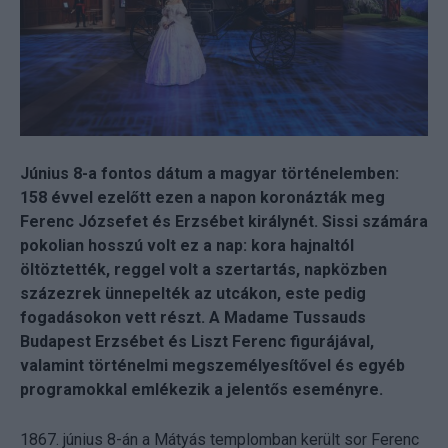
Június 8-a fontos dátum a magyar történelemben:
158 évvel ezelőtt ezen a napon koronázták meg
Ferenc Józsefet és Erzsébet királynét. Sissi számára
pokolian hosszú volt ez a nap: kora hajnaltól
öltöztették, reggel volt a szertartás, napközben
százezrek ünnepelték az utcákon, este pedig
fogadásokon vett részt. A Madame Tussauds
Budapest Erzsébet és Liszt Ferenc figurájával,
valamint történelmi megszemélyesítővel és egyéb
programokkal emlékezik a jelentős eseményre.
1867. június 8-án a Mátyás templomban került sor Ferenc