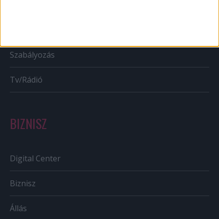
Bulvár
Out of home
Szabályozás
Tv/Rádió
BIZNISZ
Digital Center
Biznisz
Állás