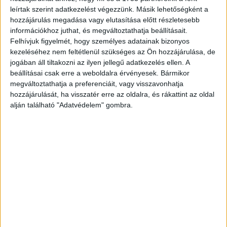
leírtak szerint adatkezelést végezzünk. Másik lehetőségként a
CÍMKÉK
Blastoff
chempass
startup
hozzájárulás megadása vagy elutasítása előtt részletesebb
információkhoz juthat, és megváltoztathatja beállításait.
Felhívjuk figyelmét, hogy személyes adatainak bizonyos
kezeléséhez nem feltétlenül szükséges az Ön hozzájárulása, de
jogában áll tiltakozni az ilyen jellegű adatkezelés ellen. A
Facebook
Email
beállításai csak erre a weboldalra érvényesek. Bármikor
megváltoztathatja a preferenciáit, vagy visszavonhatja
hozzájárulását, ha visszatér erre az oldalra, és rákattint az oldal
alján található "Adatvédelem" gombra.
Előző cikk
Következő cikk
Különleges videóval
Ezért hódít a közösségi
kampányolnak
gazdaság
KAPCSOLÓDÓ CIKKEK
MORE FROM AUTHOR
Megnyitotta első átalakított üzletét az
Auchan