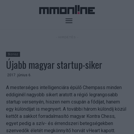
- HIRDETÉS -
Biznisz
Újabb magyar startup-siker
2017. június 6.
A mesterséges intelligenciára épülő Chempass minden
eddiginél nagyobb sikert aratott a régió legrangosabb
startup versenyén, hiszen nem csupán a fődíjat, hanem
egy különdíjat is megnyert. A további három különdíj közül
kettőt a sakkot forradalmasító magyar Kontra Chess,
egyet pedig a szív- és érrendszeri betegségekben
szenvedők életét megkönnyítő horvát vHeart kapott.