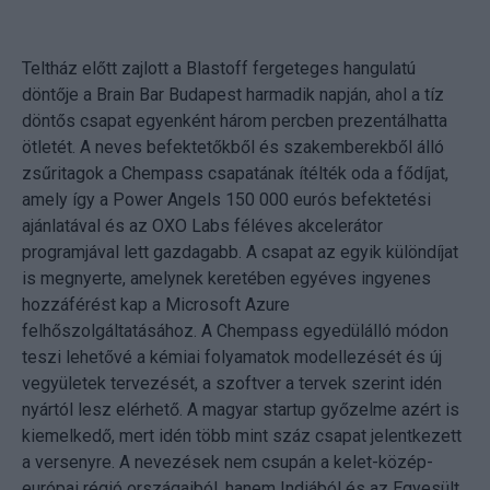
Teltház előtt zajlott a Blastoff fergeteges hangulatú
döntője a Brain Bar Budapest harmadik napján, ahol a tíz
döntős csapat egyenként három percben prezentálhatta
ötletét. A neves befektetőkből és szakemberekből álló
zsűritagok a Chempass csapatának ítélték oda a fődíjat,
amely így a Power Angels 150 000 eurós befektetési
ajánlatával és az OXO Labs féléves akcelerátor
programjával lett gazdagabb. A csapat az egyik különdíjat
is megnyerte, amelynek keretében egyéves ingyenes
hozzáférést kap a Microsoft Azure
felhőszolgáltatásához. A Chempass egyedülálló módon
teszi lehetővé a kémiai folyamatok modellezését és új
vegyületek tervezését, a szoftver a tervek szerint idén
nyártól lesz elérhető. A magyar startup győzelme azért is
kiemelkedő, mert idén több mint száz csapat jelentkezett
a versenyre. A nevezések nem csupán a kelet-közép-
európai régió országaiból, hanem Indiából és az Egyesült