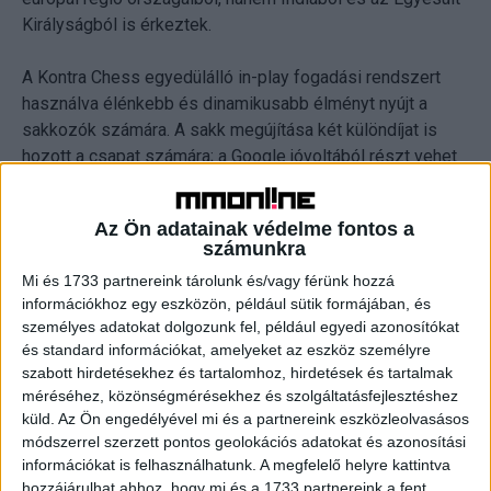
Királyságból is érkeztek.
A Kontra Chess egyedülálló in-play fogadási rendszert
használva élénkebb és dinamikusabb élményt nyújt a
sakkozók számára. A sakk megújítása két különdíjat is
hozott a csapat számára; a Google jóvoltából részt vehet
egy egyhetes Launchpad Start programon, valamint fél
évig igénybe veheti az ENGINY integrált kommunikációs
Az Ön adatainak védelme fontos a
szolgáltatásait.
számunkra
Mi és 1733 partnereink tárolunk és/vagy férünk hozzá
A vHeart az Impact Works különdíját nyerte meg, amely
információkhoz egy eszközön, például sütik formájában, és
féléves kommunikáció coaching szolgáltatást biztosít. A
személyes adatokat dolgozunk fel, például egyedi azonosítókat
telegyógyászati platform okostelefonhoz vagy tablethez
és standard információkat, amelyeket az eszköz személyre
kapcsolódva folyamatos kommunikációs csatornát hoz
szabott hirdetésekhez és tartalomhoz, hirdetések és tartalmak
létre a betegek és kardiológusaik között, és szükség
méréséhez, közönségmérésekhez és szolgáltatásfejlesztéshez
esetén azonnali diagnózist, valamint további teendőkre
küld.
Az Ön engedélyével mi és a partnereink eszközleolvasásos
módszerrel szerzett pontos geolokációs adatokat és azonosítási
vonatkozó ajánlást is nyújt.
információkat is felhasználhatunk. A megfelelő helyre kattintva
hozzájárulhat ahhoz, hogy mi és a 1733 partnereink a fent