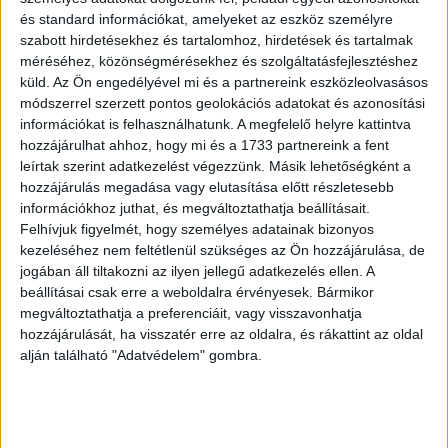
kacsacsőrű emlős háziállatuk, Kerry titokban Dr.
és standard információkat, amelyeket az eszköz személyre
Doofenshmirtz újabb őrült tervét próbálja meghiúsítani.
szabott hirdetésekhez és tartalomhoz, hirdetések és tartalmak
Ezután Marinette és Adrien története folytatódik: még
méréséhez, közönségmérésekhez és szolgáltatásfejlesztéshez
soha nem voltak ilyen közel egymáshoz, de továbbra is
küld.
Az Ön engedélyével mi és a partnereink eszközleolvasásos
titkok állnak köztük, miközben Katicabogár és
módszerrel szerzett pontos geolokációs adatokat és azonosítási
Feketemacska egy rejtélyes, új ellenséggel néz szembe.
információkat is felhasználhatunk. A megfelelő helyre kattintva
hozzájárulhat ahhoz, hogy mi és a 1733 partnereink a fent
leírtak szerint adatkezelést végezzünk. Másik lehetőségként a
hozzájárulás megadása vagy elutasítása előtt részletesebb
OLVASTA MÁR?
információkhoz juthat, és megváltoztathatja beállításait.
Felhívjuk figyelmét, hogy személyes adatainak bizonyos
kezeléséhez nem feltétlenül szükséges az Ön hozzájárulása, de
jogában áll tiltakozni az ilyen jellegű adatkezelés ellen. A
beállításai csak erre a weboldalra érvényesek. Bármikor
megváltoztathatja a preferenciáit, vagy visszavonhatja
hozzájárulását, ha visszatér erre az oldalra, és rákattint az oldal
alján található "Adatvédelem" gombra.
Többet kell dolgozni egy használt lakásért, mint egy éve