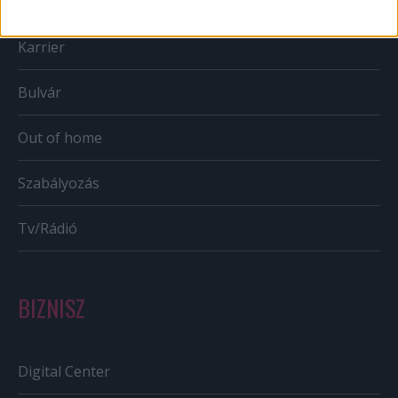
Mobil
Karrier
Bulvár
Out of home
Szabályozás
Tv/Rádió
BIZNISZ
Digital Center