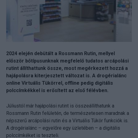
2024 elején debütált a Rossmann Rutin, mellyel
először bőtípusunknak megfelelő tudatos arcápolási
rutint állíthattunk össze, most megérkezett hozzá a
hajápolásra kiterjesztett változat is. A drogérialánc
online Virtuális Tükörrel, offline pedig digitális
polccímkékkel is erősített az első félévben.
Júliustól már hajápolási rutint is összeállíthatunk a
Rossmann Rutin felületén, de természetesen maradnak a
népszerű arcápolási rutin és a Virtuális Tükör funkciók is.
A drogérialánc – egyelőre egy üzletében – a digitális
polccímkéket is teszteli.