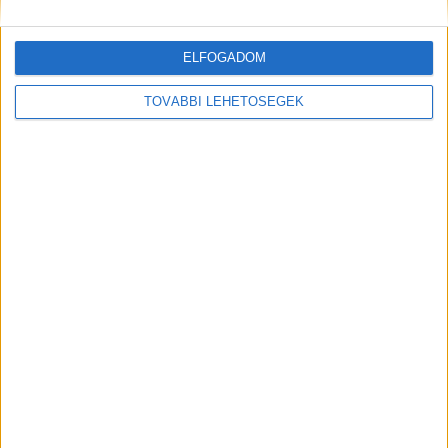
ELFOGADOM
TOVÁBBI LEHETŐSÉGEK
A RADIOCAFÉN
Korábbi adások