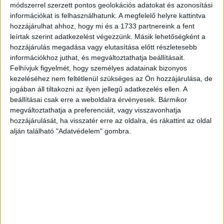
módszerrel szerzett pontos geolokációs adatokat és azonosítási
Az alap hajápolási rutinhoz a megfelelő termékek
információkat is felhasználhatunk. A megfelelő helyre kattintva
kiválasztása kulcsfontosságú, ami egy a fejbőröd
hozzájárulhat ahhoz, hogy mi és a 1733 partnereink a fent
típusához illeszkedő sampont, a hajad típusához
leírtak szerint adatkezelést végezzünk. Másik lehetőségként a
illeszkedő hajbalzsamot, hővédelmet biztosító leave-in
hozzájárulás megadása vagy elutasítása előtt részletesebb
kondicionálót és egy kíméletes hajkefét takar, amelyeket
információkhoz juthat, és megváltoztathatja beállításait.
Felhívjuk figyelmét, hogy személyes adatainak bizonyos
szintén a hajad típusához érdemes kiválasztani.
kezeléséhez nem feltétlenül szükséges az Ön hozzájárulása, de
jogában áll tiltakozni az ilyen jellegű adatkezelés ellen. A
Legyél hozzá Rossmann+ tag!
beállításai csak erre a weboldalra érvényesek. Bármikor
megváltoztathatja a preferenciáit, vagy visszavonhatja
Az eredményt e-mailben is elküldhetjük magunknak a
hozzájárulását, ha visszatér erre az oldalra, és rákattint az oldal
felületen keresztül, de mindenképp érdemes regisztrálni,
alján található "Adatvédelem" gombra.
vagy belépni a már megszokott Rossmann+ felhasználói
fiókunkkal, hiszen így bármikor visszanézhetjük a
tesztünk eredményét, nem beszélve az extra
kedvezményekről, amiket a Rossmann hűségprogramja
folyamatosan biztosít számunkra.
Virtuális Tükörrel könnyebb az online sminkvásárlás