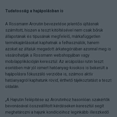
Tudatosság a hajápolásban is
A Rossmann Arcrutin bevezetése jelentős újításnak
számított, hiszen a teszt kitöltésével nem csak bőrük
állapotának és típusának megfelelő, márkafüggetlen
termékajánlásokat kaphatnak a felhasználók, hanem
azokat az általuk megadott árkategóriában azonnal meg is
vásárolhatják a Rossmann webshopjában vagy
mobilapplikációján keresztül. Az arcápolási rutin teszt
esetében már jól ismert hatóanyag-kisokos is bekerült a
hajápolásra fókuszáló verzióba is, számos aktív
hatóanyagról kaphatunk rövid, érthető tájékoztatást a teszt
oldalán.
„A Hajrutin felépítése az Arcrutinhoz hasonlóan szakértők
bevonásával összeállított kérdéseken keresztül segít
meghatározni a hajunk kondícióihoz leginkább illeszkedő