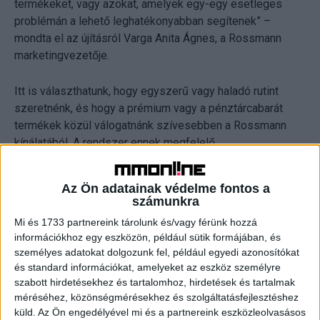
termékeket, vagy azokat, amelyek egy-egy esetleges
problémán a lehető leghatékonyabban segítenek” –
mondta el az újításról Varga Anita Ágnes, a Rossmann
marketingvezetője.
Itt is választhatunk, hogy egyszerű vagy haladó rutint
szeretnénk, és hogy a prémium vagy a pénztárcabarát
termékek közül válogatnánk szívesebben a Rossmann
kínálatából. A rendszer ennek megfelelő
termékajánlásokat tesz, sőt a teszt végén általános,
mindenki számára hasznos rutin-tippek is megtalálhatók.
Az Ön adatainak védelme fontos a
számunkra
Általános rutin tipp: A hajunk szépségének alapja az
Mi és 1733 partnereink tárolunk és/vagy férünk hozzá
életmódunk és egészségünk. Ez az alap, erre építve
információkhoz egy eszközön, például sütik formájában, és
kíméletes hajápolási módszerekkel és megfelelő
személyes adatokat dolgozunk fel, például egyedi azonosítókat
termékekkel lehet a legjobb eredményt elérni.
és standard információkat, amelyeket az eszköz személyre
Kíméletesen bánj hajaddal: törölközővel ne dörzsöld
szabott hirdetésekhez és tartalomhoz, hirdetések és tartalmak
méréséhez, közönségmérésekhez és szolgáltatásfejlesztéshez
durván, hajkefével ne tépd, és ne hordj rendszeresen
küld.
Az Ön engedélyével mi és a partnereink eszközleolvasásos
szoros hajviseleteket, mert ezek károsíthatják a hajadat.