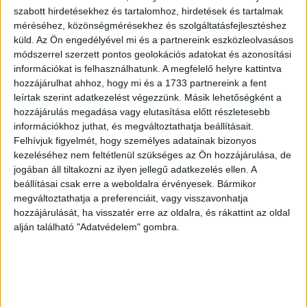
Miután a TikTok perkeresetet nyújtott be az amerikai állam
szabott hirdetésekhez és tartalomhoz, hirdetések és tartalmak
ellen és több kerületi bíróság is felfüggesztette a
méréséhez, közönségmérésekhez és szolgáltatásfejlesztéshez
letöltésre vonatkozó kormányzati tilalmat, a Trump-
küld.
Az Ön engedélyével mi és a partnereink eszközleolvasásos
adminisztráció úgy döntött, hogy lehetővé teszi a platform
módszerrel szerzett pontos geolokációs adatokat és azonosítási
amerikai használatát, amennyiben egy hazai vállalat
információkat is felhasználhatunk. A megfelelő helyre kattintva
felvásárolja a ByteDance tulajdonában lévő alkalmazást.
hozzájárulhat ahhoz, hogy mi és a 1733 partnereink a fent
leírtak szerint adatkezelést végezzünk. Másik lehetőségként a
hozzájárulás megadása vagy elutasítása előtt részletesebb
A Bytedance és a TikTok két amerikai vállalattal közös
információkhoz juthat, és megváltoztathatja beállításait.
vegyesvállalat létrehozását javasolta. A két amerikai cég
Felhívjuk figyelmét, hogy személyes adatainak bizonyos
az Oracle informatikai óriás és a Walmart kiskerekedelmi
kezeléséhez nem feltétlenül szükséges az Ön hozzájárulása, de
áruházláncolat lett volna. A javaslat szerint az Oracle és a
jogában áll tiltakozni az ilyen jellegű adatkezelés ellen. A
Walmart birtokolta volna a TikTok Global néven
beállításai csak erre a weboldalra érvényesek. Bármikor
létrehozandó vállalat részvényeinek 20 százalékát, és az
megváltoztathatja a preferenciáit, vagy visszavonhatja
hozzájárulását, ha visszatér erre az oldalra, és rákattint az oldal
új cég központja az Egyesült Államokban lett volna. A
alján található "Adatvédelem" gombra.
tervet az akkori amerikai kormányzat megelégedettséggel
fogadta, azonban az üzlet végül nem jött létre.
Februárban a már Joe Biden vezette adminisztráció
felfüggesztette a TikTokkal kapcsolatos tárgyalási