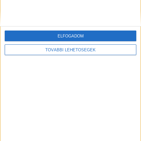
Hírlevél
ELFOGADOM
feliratkozás
TOVÁBBI LEHETŐSÉGEK
Iratkozz fel napi hírlevelünkre és kerülj képbe a média, az
ügynökségi és a reklám világ legfontosabb híreivel.
Email cím
*
Vezetéknév
*
Keresztnév
*