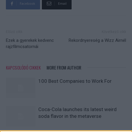
Facebook
Email
Előző cikk
Következő cikk
Ezek a gyerekek kedvenc
Rekordnyereség a Wizz Airnél
rajzfilmcsatornái
KAPCSOLÓDÓ CIKKEK
MORE FROM AUTHOR
100 Best Companies to Work For
Coca-Cola launches its latest weird
soda flavor in the metaverse