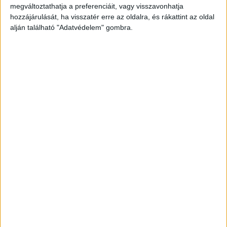
megváltoztathatja a preferenciáit, vagy visszavonhatja
hozzájárulását, ha visszatér erre az oldalra, és rákattint az oldal
alján található "Adatvédelem" gombra.
Korábbi adások
A rovat támogatói:
Még több podcast