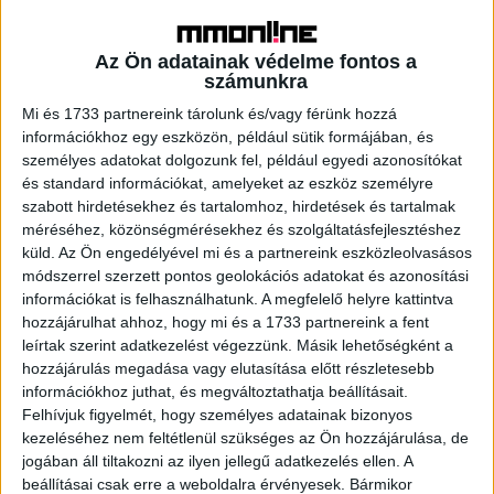
Fashion Startup Shein Raising Funds at
$100 Billion Value
Az Ön adatainak védelme fontos a
számunkra
Mi és 1733 partnereink tárolunk és/vagy férünk hozzá
információkhoz egy eszközön, például sütik formájában, és
személyes adatokat dolgozunk fel, például egyedi azonosítókat
és standard információkat, amelyeket az eszköz személyre
szabott hirdetésekhez és tartalomhoz, hirdetések és tartalmak
méréséhez, közönségmérésekhez és szolgáltatásfejlesztéshez
küld.
Az Ön engedélyével mi és a partnereink eszközleolvasásos
módszerrel szerzett pontos geolokációs adatokat és azonosítási
információkat is felhasználhatunk. A megfelelő helyre kattintva
hozzájárulhat ahhoz, hogy mi és a 1733 partnereink a fent
A RADIOCAFÉN
leírtak szerint adatkezelést végezzünk. Másik lehetőségként a
hozzájárulás megadása vagy elutasítása előtt részletesebb
információkhoz juthat, és megváltoztathatja beállításait.
Felhívjuk figyelmét, hogy személyes adatainak bizonyos
kezeléséhez nem feltétlenül szükséges az Ön hozzájárulása, de
jogában áll tiltakozni az ilyen jellegű adatkezelés ellen. A
beállításai csak erre a weboldalra érvényesek. Bármikor