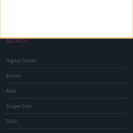
Tv/Rádió
BIZNISZ
Digital Center
Biznisz
Állás
SzuperZöld
Data