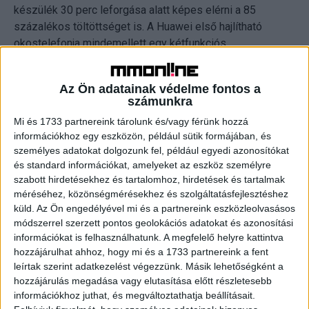
készülék 30 perc leforgása alatt képes elérni a 85
százalékos töltöttséget is. A Huawei első hajlítható
okostelefonja mindemellett egy kétfunkciós
bekapcsológombot is kapott, amely gondoskodik a Mate
X biztonságos üzembe helyezéséről a beépített
Az Ön adatainak védelme fontos a
ujjlenyomatolvasónak köszönhetően. A felhasználó egy
számunkra
érintéssel bekapcsolhatja az okoskészülékét és ezzel
Mi és 1733 partnereink tárolunk és/vagy férünk hozzá
egyidőben elvégezheti a biometrikus azonosítást is.
információkhoz egy eszközön, például sütik formájában, és
személyes adatokat dolgozunk fel, például egyedi azonosítókat
A gyártó által közölt adatok alapján lenyűgöző eszköznek
és standard információkat, amelyeket az eszköz személyre
tűnik a Mate X, az pedig majd a tesztek során derül ki,
szabott hirdetésekhez és tartalomhoz, hirdetések és tartalmak
hogy valóban olyan sokat tud-e, mint ígérik. Az viszont
méréséhez, közönségmérésekhez és szolgáltatásfejlesztéshez
küld.
Az Ön engedélyével mi és a partnereink eszközleolvasásos
biztos, hogy nem a közeljövőben lesz tömegtermék,
módszerrel szerzett pontos geolokációs adatokat és azonosítási
ugyanis 2300 eurós árral lehet számolni. Ez azt jelenti,
információkat is felhasználhatunk. A megfelelő helyre kattintva
hogy itthon jóval több mint 700 ezer forintba kerülhet az
hozzájárulhat ahhoz, hogy mi és a 1733 partnereink a fent
eszköz, és jobban belegondolva ezért az árért egy
leírtak szerint adatkezelést végezzünk. Másik lehetőségként a
elfogadható tudású, felsőközép-kategóriás okosmobilt,
hozzájárulás megadása vagy elutasítása előtt részletesebb
egy középkategóriás táblagépet és még egy viszonylag
információkhoz juthat, és megváltoztathatja beállításait.