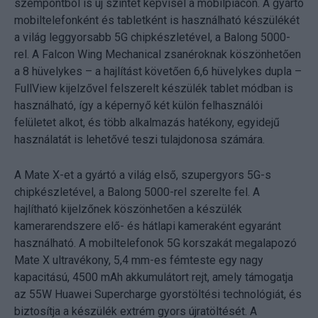
szempontból is új szintet képvisel a mobilpiacon. A gyártó
mobiltelefonként és tabletként is használható készülékét
a világ leggyorsabb 5G chipkészletével, a Balong 5000-
rel. A Falcon Wing Mechanical zsanéroknak köszönhetően
a 8 hüvelykes – a hajlítást követően 6,6 hüvelykes dupla –
FullView kijelzővel felszerelt készülék tablet módban is
használható, így a képernyő két külön felhasználói
felületet alkot, és több alkalmazás hatékony, egyidejű
használatát is lehetővé teszi tulajdonosa számára.
A Mate X-et a gyártó a világ első, szupergyors 5G-s
chipkészletével, a Balong 5000-rel szerelte fel. A
hajlítható kijelzőnek köszönhetően a készülék
kamerarendszere elő- és hátlapi kameraként egyaránt
használható. A mobiltelefonok 5G korszakát megalapozó
Mate X ultravékony, 5,4 mm-es fémteste egy nagy
kapacitású, 4500 mAh akkumulátort rejt, amely támogatja
az 55W Huawei Supercharge gyorstöltési technológiát, és
biztosítja a készülék extrém gyors újratöltését. A