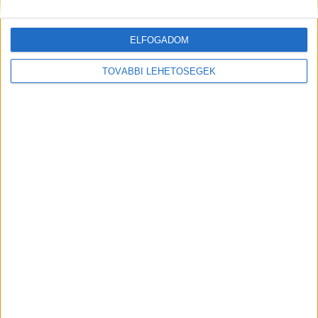
A rovat támogatói:
ELFOGADOM
TOVÁBBI LEHETŐSÉGEK
Még több podcast
DIGITAL CENTER
Új technikákkal támadnak a kiberbűnözők
Digital Center
2026. augusztus 7.