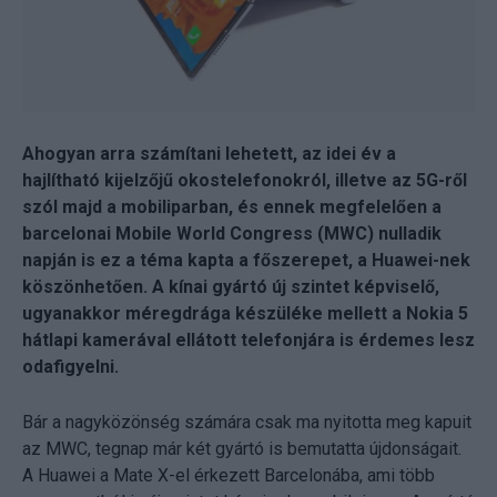
Ahogyan arra számítani lehetett, az idei év a
hajlítható kijelzőjű okostelefonokról, illetve az 5G-ről
szól majd a mobiliparban, és ennek megfelelően a
barcelonai Mobile World Congress (MWC) nulladik
napján is ez a téma kapta a főszerepet, a Huawei-nek
köszönhetően. A kínai gyártó új szintet képviselő,
ugyanakkor méregdrága készüléke mellett a Nokia 5
hátlapi kamerával ellátott telefonjára is érdemes lesz
odafigyelni.
Bár a nagyközönség számára csak ma nyitotta meg kapuit
az MWC, tegnap már két gyártó is bemutatta újdonságait.
A Huawei a Mate X-el érkezett Barcelonába, ami több