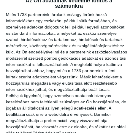
Az Ön adatainak védelme fontos a
tudósítanak az eseményekről. Munkájuknak csak egy
számunkra
része a stúdiós szereplés, riporteri-szerkesztői
Mi és 1733 partnereink tárolunk és/vagy férünk hozzá
feladataikat is örömmel folytatják.
információkhoz egy eszközön, például sütik formájában, és
személyes adatokat dolgozunk fel, például egyedi azonosítókat
és standard információkat, amelyeket az eszköz személyre
Kecsmár Alexandra 2018-ban gyakornokként kezdett a
szabott hirdetésekhez és tartalomhoz, hirdetések és tartalmak
Fókuszban, végigjárta a ranglétrát és riporterként egyebek
méréséhez, közönségmérésekhez és szolgáltatásfejlesztéshez
mellett interjút készített Németország egyik
küld.
Az Ön engedélyével mi és a partnereink eszközleolvasásos
leggazdagabb emberével és Gábor Zsazsa özvegyével
módszerrel szerzett pontos geolokációs adatokat és azonosítási
is. A Notre Dame leégésekor ő tudósította a helyszínről
információkat is felhasználhatunk. A megfelelő helyre kattintva
az RTL nézőit. Alexandra a Budapesti Gazdasági Egyetem
hozzájárulhat ahhoz, hogy mi és a 1733 partnereink a fent
gazdálkodási és menedzsment szakán szerzett diplomát.
leírtak szerint adatkezelést végezzünk. Másik lehetőségként a
hozzájárulás megadása vagy elutasítása előtt részletesebb
Hobbija a futás és az olvasás, emellett nagyon szeret
információkhoz juthat, és megváltoztathatja beállításait.
festeni is.
Felhívjuk figyelmét, hogy személyes adatainak bizonyos
kezeléséhez nem feltétlenül szükséges az Ön hozzájárulása, de
Major Eszter 2020 óta az RTL Híradó riportere, az elmúlt
jogában áll tiltakozni az ilyen jellegű adatkezelés ellen. A
két és fél évben főként egészségügyi témákkal
beállításai csak erre a weboldalra érvényesek. Bármikor
kapcsolatos tudósításokat készített. Eszter a Nyíregyházi
megváltoztathatja a preferenciáit, vagy visszavonhatja
hozzájárulását, ha visszatér erre az oldalra, és rákattint az oldal
Főiskolán történész-idegenvezető alapszakon, majd
alján található "Adatvédelem" gombra.