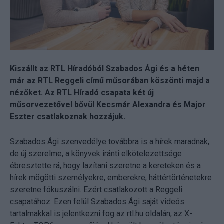
Kiszállt az RTL Híradóból Szabados Ági és a héten
már az RTL Reggeli című műsorában köszönti majd a
nézőket. Az RTL Híradó csapata két új
műsorvezetővel bővül Kecsmár Alexandra és Major
Eszter csatlakoznak hozzájuk.
Szabados Ági szenvedélye továbbra is a hírek maradnak,
de új szerelme, a könyvek iránti elkötelezettsége
ébresztette rá, hogy lazítani szeretne a kereteken és a
hírek mögötti személyekre, emberekre, háttértörténetekre
szeretne fókuszálni. Ezért csatlakozott a Reggeli
csapatához. Ezen felül Szabados Ági saját videós
tartalmakkal is jelentkezni fog az rtl.hu oldalán, az X-