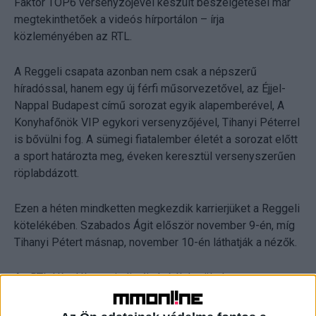
Faktor TOP6 versenyzőjével készült beszélgetései már
megtekinthetőek a videós hírportálon – írja
közleményében az RTL.
A Reggeli csapata azonban nem csak a népszerű
híradóssal, hanem egy új férfi műsorvezetővel, az Éjjel-
Nappal Budapest című sorozat egyik alapemberével, A
Konyhafőnök VIP egykori versenyzőjével, Tihanyi Péterrel
is bővülni fog. A sümegi fiatalember életét a sorozat előtt
a sport határozta meg, éveken keresztül versenyszerűen
röplabdázott.
Ezen a héten mindketten megkezdik karrierjüket a Reggeli
kötelékében. Szabados Ágit először november 9-én, míg
Tihanyi Pétert másnap, november 10-én láthatják a nézők.
Az RTL Híradóban mindig újságírók kerültek a
műsorvezetői székbe. Most sem lesz ez másként: olyan
riporterek fognak híreket olvasni, akik napi szinten