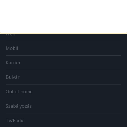
Print
Web
Mobil
Karrier
Bulvár
Out of home
Szabályozás
Tv/Rádió