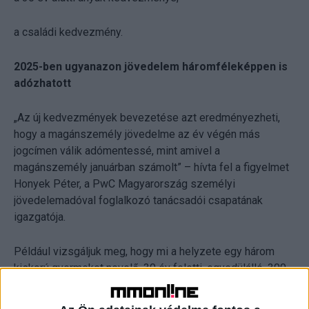
a családi kedvezmény.
2025-ben ugyanazon jövedelem háromféleképpen is
adózhatott
„Az új kedvezmények bevezetése azt eredményezheti,
hogy a magánszemély jövedelme az év végén más
jogcímen válik adómentessé, mint amivel a
magánszemély januárban számolt” – hívta fel a figyelmet
Honyek Péter, a PwC Magyarország személyi
jövedelemadóval foglalkozó tanácsadói csapatának
igazgatója.
Például vizsgáljuk meg, hogy mi a helyzete egy három
kiskorú gyermeket nevelő, 30 év feletti, egyedülálló, 300
ezer forint GYED mellett havi 700 ezer forint munkabért
kereső édesanyának.