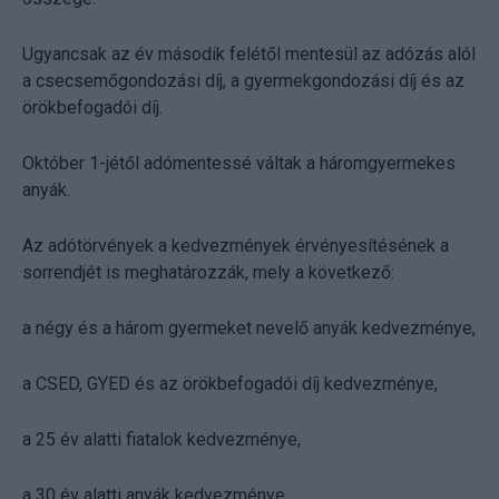
Ugyancsak az év második felétől mentesül az adózás alól
a csecsemőgondozási díj, a gyermekgondozási díj és az
örökbefogadói díj.
Október 1-jétől adómentessé váltak a háromgyermekes
anyák.
Az adótörvények a kedvezmények érvényesítésének a
sorrendjét is meghatározzák, mely a következő:
a négy és a három gyermeket nevelő anyák kedvezménye,
a CSED, GYED és az örökbefogadói díj kedvezménye,
a 25 év alatti fiatalok kedvezménye,
a 30 év alatti anyák kedvezménye,