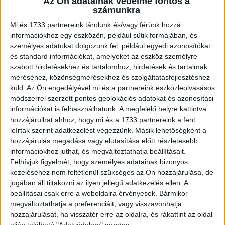
Az Ön adatainak védelme fontos a
számunkra
Ő januárban azzal számolt, hogy a GYED és a munkabér
Mi és 1733 partnereink tárolunk és/vagy férünk hozzá
után is kell szja-t fizetnie, mégpedig 150 000 Ft-ot, amit a
információkhoz egy eszközön, például sütik formájában, és
három gyermek után járó családi kedvezmény 99 000 Ft-
személyes adatokat dolgozunk fel, például egyedi azonosítókat
tal csökkentett.
és standard információkat, amelyeket az eszköz személyre
szabott hirdetésekhez és tartalomhoz, hirdetések és tartalmak
méréséhez, közönségmérésekhez és szolgáltatásfejlesztéshez
Júliustól a GYED-et egy adóalap-kedvezmény
küld.
Az Ön engedélyével mi és a partnereink eszközleolvasásos
mentesítette az adózás alól, így az anyának csak a
módszerrel szerzett pontos geolokációs adatokat és azonosítási
fennmaradó 700 ezer forint jövedelme volt szja-köteles,
információkat is felhasználhatunk. A megfelelő helyre kattintva
ami 105 ezer forint. Emellett a családi kedvezmény is a
hozzájárulhat ahhoz, hogy mi és a 1733 partnereink a fent
másfélszeresére emelkedett, így az három gyermek után
leírtak szerint adatkezelést végezzünk. Másik lehetőségként a
már 148 500 Ft adómegtakarítást biztosított. A 105 ezer
hozzájárulás megadása vagy elutasítása előtt részletesebb
információkhoz juthat, és megváltoztathatja beállításait.
forint szja-terhet meghaladó 43 500 Ft-ot az anya
Felhívjuk figyelmét, hogy személyes adatainak bizonyos
járulékkedvezményként vehette igénybe.
kezeléséhez nem feltétlenül szükséges az Ön hozzájárulása, de
jogában áll tiltakozni az ilyen jellegű adatkezelés ellen. A
De nem az év végéig, mivel októbertől az érintett
beállításai csak erre a weboldalra érvényesek. Bármikor
jogosulttá vált a háromgyermekes anyák kedvezményére,
megváltoztathatja a preferenciáit, vagy visszavonhatja
amelyet előbb kell érvényesíteni, mint a GYED
hozzájárulását, ha visszatér erre az oldalra, és rákattint az oldal
alján található "Adatvédelem" gombra.