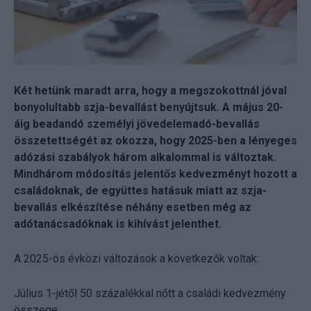
Két hetünk maradt arra, hogy a megszokottnál jóval
bonyolultabb szja-bevallást benyújtsuk. A május 20-
áig beadandó személyi jövedelemadó-bevallás
összetettségét az okozza, hogy 2025-ben a lényeges
adózási szabályok három alkalommal is változtak.
Mindhárom módosítás jelentős kedvezményt hozott a
családoknak, de együttes hatásuk miatt az szja-
bevallás elkészítése néhány esetben még az
adótanácsadóknak is kihívást jelenthet.
A 2025-ös évközi változások a következők voltak:
Július 1-jétől 50 százalékkal nőtt a családi kedvezmény
összege.