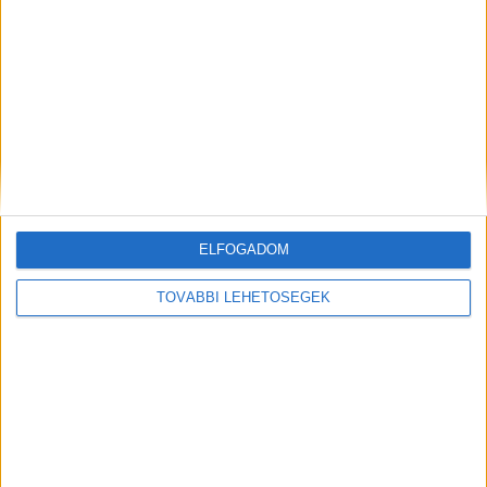
Fekete humorú thriller érkezik a Disney+-ra
CÍMKÉK
adóbevallás
PwC
szja
Facebook
Email
ELFOGADOM
TOVÁBBI LEHETŐSÉGEK
Előző cikk
Következő cikk
Újra itt van a CineGame Night
100 éves a világ legismertebb
természetfilmese, Sir David
Attenborough