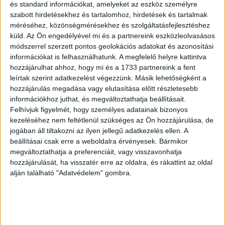
és standard információkat, amelyeket az eszköz személyre
A tíz szerencsés hölgy aki a csapatokat képviselte,
szabott hirdetésekhez és tartalomhoz, hirdetések és tartalmak
befektetőkkel, üzleti mentorok és iparági szakértőkkel
méréséhez, közönségmérésekhez és szolgáltatásfejlesztéshez
telt házban prezentálhatták ötleteiket az újonnan megnyílt
küld.
Az Ön engedélyével mi és a partnereink eszközleolvasásos
Mindspace Varsói coworking irodájában.
módszerrel szerzett pontos geolokációs adatokat és azonosítási
információkat is felhasználhatunk. A megfelelő helyre kattintva
A második helyen a 1000realities csapata végzett, akik az
hozzájárulhat ahhoz, hogy mi és a 1733 partnereink a fent
AR és VR technológián alapuló, olyan magával ragadó
leírtak szerint adatkezelést végezzünk. Másik lehetőségként a
hozzájárulás megadása vagy elutasítása előtt részletesebb
interaktív alkalmazásokat és szoftvereket készítenek,
információkhoz juthat, és megváltoztathatja beállításait.
amelyek minden felhasználói igényt kielégítenek.
Felhívjuk figyelmét, hogy személyes adatainak bizonyos
kezeléséhez nem feltétlenül szükséges az Ön hozzájárulása, de
A harmadik helyezett pedig a Nudelta végzett, akik
jogában áll tiltakozni az ilyen jellegű adatkezelés ellen. A
forradalmasítanák az ügyviteli és könyveléstechnikai
beállításai csak erre a weboldalra érvényesek. Bármikor
anyagok digitalizálási világát.
megváltoztathatja a preferenciáit, vagy visszavonhatja
hozzájárulását, ha visszatér erre az oldalra, és rákattint az oldal
alján található "Adatvédelem" gombra.
Különdíjat ajánlott fel Mindspace befektetője Mariusz
Kozlowski, melyet a Fasadio nyert akik épületek újszerű
digitális homlokzati kivitelezésére adnak gyors tervező
és ellenőrző eszközt.