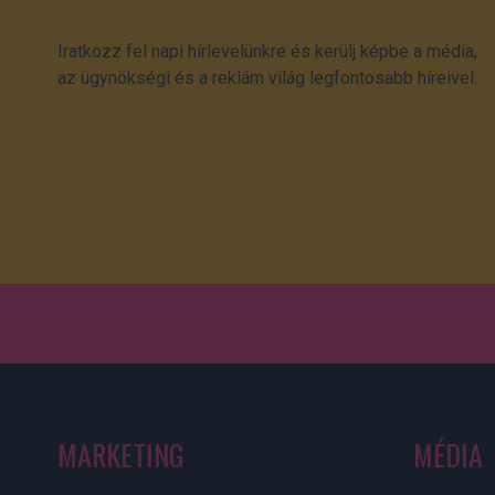
Iratkozz fel napi hírlevelünkre és kerülj képbe a média,
az ügynökségi és a reklám világ legfontosabb híreivel.
MARKETING
MÉDIA