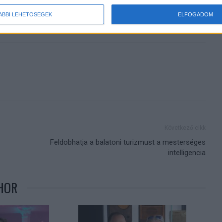
ÁBBI LEHETŐSÉGEK
ELFOGADOM
agy viktor
RTL
streamingszolgáltatás
Következő cikk
Feldobhatja a balatoni turizmust a mesterséges
intelligencia
HOR