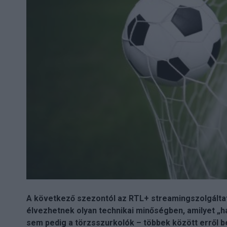
A következő szezontól az RTL+ streamingszolgáltat
élvezhetnek olyan technikai minőségben, amilyet „h
sem pedig a törzsszurkolók – többek között erről b