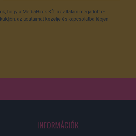
ok, hogy a MédiaHírek Kft. az általam megadott e-
üldjön, az adataimat kezelje és kapcsolatba lépjen
INFORMÁCIÓK