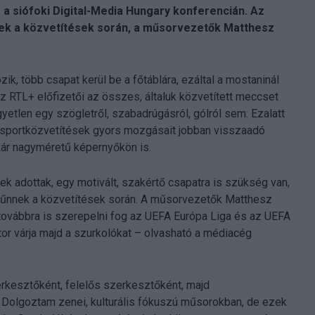
a siófoki Digital-Media Hungary konferencián. Az
nnek a közvetítések során, a műsorvezetők Matthesz
ik, több csapat kerül be a főtáblára, ezáltal a mostaninál
 RTL+ előfizetői az összes, általuk közvetített meccset
etlen egy szögletről, szabadrúgásról, gólról sem. Ezalatt
a sportközvetítések gyors mozgásait jobban visszaadó
ár nagyméretű képernyőkön is.
elek adottak, egy motivált, szakértő csapatra is szükség van,
eltűnnek a közvetítések során. A műsorvezetők Matthesz
 továbbra is szerepelni fog az UEFA Európa Liga és az UEFA
or várja majd a szurkolókat – olvasható a médiacég
erkesztőként, felelős szerkesztőként, majd
 Dolgoztam zenei, kulturális fókuszú műsorokban, de ezek