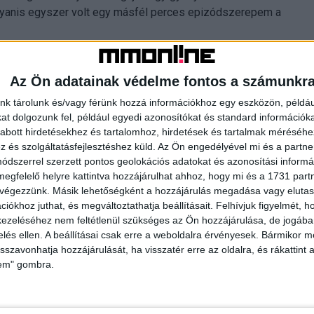
ugyanis egyszer volt egy másfél perces epizódszerepem a
Az Ön adatainak védelme fontos a számunkr
nk tárolunk és/vagy férünk hozzá információkhoz egy eszközön, példáu
t dolgozunk fel, például egyedi azonosítókat és standard információk
abott hirdetésekhez és tartalomhoz, hirdetések és tartalmak méréséhe
és szolgáltatásfejlesztéshez küld.
Az Ön engedélyével mi és a partne
dszerrel szerzett pontos geolokációs adatokat és azonosítási informác
megfelelő helyre kattintva hozzájárulhat ahhoz, hogy mi és a 1731 partne
 végezzünk. Másik lehetőségként a hozzájárulás megadása vagy elutasí
iókhoz juthat, és megváltoztathatja beállításait.
Felhívjuk figyelmét, 
ezeléséhez nem feltétlenül szükséges az Ön hozzájárulása, de jogában 
zelés ellen. A beállításai csak erre a weboldalra érvényesek. Bármikor m
egvannak az X-
Horvát sales house-ban szerzett
isszavonhatja hozzájárulását, ha visszatér erre az oldalra, és rákattint a
lem" gombra.
részesedést az Atmedia