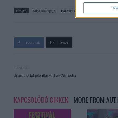
TOV
CÍMKÉK
Bajnokok Ligája
Haraszti Ádám
Matthesz Flóra
n
Facebook
Email
Előző cikk
Új arculattal jelentkezett az Atmedia
KAPCSOLÓDÓ CIKKEK
MORE FROM AUT