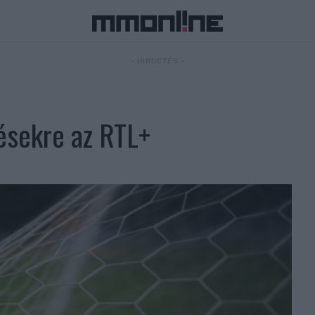
- HIRDETÉS -
tésekre az RTL+