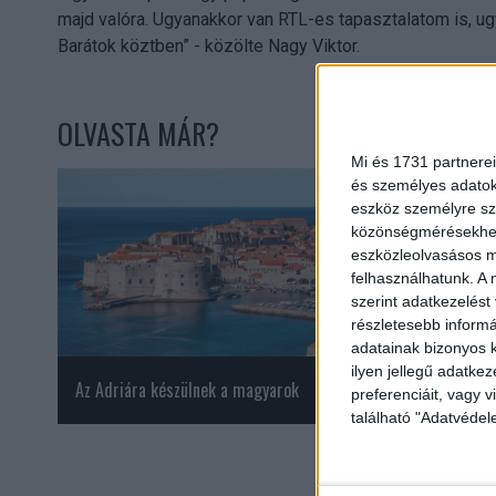
majd valóra. Ugyanakkor van RTL-es tapasztalatom is, 
Barátok köztben” - közölte Nagy Viktor.
OLVASTA MÁR?
Mi és 1731 partnerei
és személyes adatoka
eszköz személyre sz
közönségmérésekhez 
eszközleolvasásos mó
felhasználhatunk. A 
szerint adatkezelést
részletesebb informác
adatainak bizonyos k
ilyen jellegű adatke
Az Adriára készülnek a magyarok
Teljes a csapat, m
preferenciáit, vagy v
található "Adatvéde
Faktor mentorai