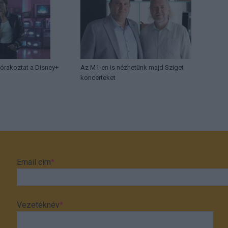
órakoztat a Disney+
Az M1-en is nézhetünk majd Sziget
koncerteket
Email cím
*
Vezetéknév
*