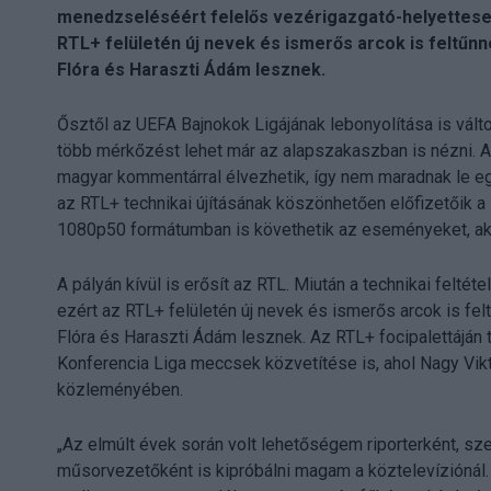
menedzseléséért felelős vezérigazgató-helyettese 
RTL+ felületén új nevek és ismerős arcok is feltű
Flóra és Haraszti Ádám lesznek.
Ősztől az UEFA Bajnokok Ligájának lebonyolítása is változ
több mérkőzést lehet már az alapszakaszban is nézni. Az
magyar kommentárral élvezhetik, így nem maradnak le egy
az RTL+ technikai újításának köszönhetően előfizetőik 
1080p50 formátumban is követhetik az eseményeket, ak
A pályán kívül is erősít az RTL. Miután a technikai feltét
ezért az RTL+ felületén új nevek és ismerős arcok is f
Flóra és Haraszti Ádám lesznek. Az RTL+ focipalettáján
Konferencia Liga meccsek közvetítése is, ahol Nagy Vikt
közleményében.
„Az elmúlt évek során volt lehetőségem riporterként, sz
műsorvezetőként is kipróbálni magam a köztelevíziónál.