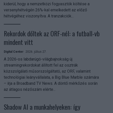
kiderül, hogy a nemzetközi fogyasztók költése a
versenyhétvégén 26%-kal emelkedett az előző
hétvégéhez viszonyítva. A tranzakciók...
Rekordok dőltek az ORF-nél: a futball-vb
mindent vitt
Digital Center
2026. július 27.
A 2026-os labdarúgó-világbajnokság új
streamingrekordokat állított fel az osztrák
közszolgálati műsorszolgáltató, az ORF, valamint
technológiai leányvállalata, a Big Blue Marble számára
– írja a Broadband TV News. A döntő mérkőzés során
az átlagos nézőszám elérte...
Shadow AI a munkahelyeken: így