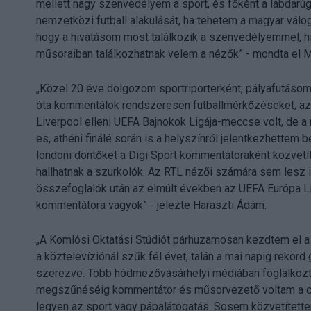
mellett nagy szenvedélyem a sport, és főként a labdarú
nemzetközi futball alakulását, ha tehetem a magyar válo
hogy a hivatásom most találkozik a szenvedélyemmel, h
műsoraiban találkozhatnak velem a nézők” - mondta el M
„Közel 20 éve dolgozom sportriporterként, pályafutás
óta kommentálok rendszeresen futballmérkőzéseket, az 
Liverpool elleni UEFA Bajnokok Ligája-meccse volt, de 
es, athéni finálé során is a helyszínről jelentkezhettem 
londoni döntőket a Digi Sport kommentátoraként közvetít
hallhatnak a szurkolók. Az RTL nézői számára sem lesz 
összefoglalók után az elmúlt években az UEFA Európa Li
kommentátora vagyok” - jelezte Haraszti Ádám.
„A Komlósi Oktatási Stúdiót párhuzamosan kezdtem el a
a köztelevíziónál szűk fél évet, talán a mai napig rekor
szerezve. Több hódmezővásárhelyi médiában foglalkozta
megszűnéséig kommentátor és műsorvezető voltam a c
legyen az sport vagy pápalátogatás. Sosem közvetítette