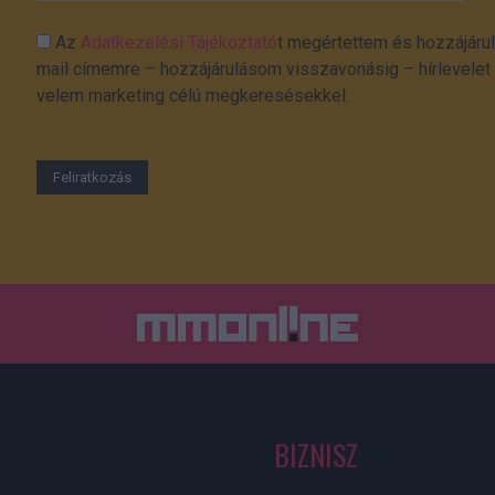
Az
Adatkezelési Tájékoztató
t megértettem és hozzájárul
mail címemre – hozzájárulásom visszavonásig – hírlevelet k
velem marketing célú megkeresésekkel.
BIZNISZ