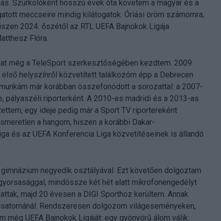
gás. Szurkolóként hosszú évek óta követem a magyar és a
gatott meccseire mindig kilátogatok. Óriási öröm számomra,
iszen 2024. őszétől az RTL UEFA Bajnokok Ligája
atthesz Flóra.
omat még a TeleSport szerkesztőségében kezdtem. 2009
első helyszínről közvetített találkozóm épp a Debrecen
a munkám már korábban összefonódott a sorozattal: a 2007-
be, pályaszéli riporterként. A 2010-es madridi és a 2013-as
ettem, egy ideje pedig már a Sport TV riportereként
ismeretlen a hangom, hiszen a korábbi Dakar-
ga és az UEFA Konferencia Liga közvetítéseinek is állandó
 gimnázium negyedik osztályával. Ezt követően dolgoztam
d gyorsasággal, mindössze két hét alatt mikrofonengedélyt
ttak, majd 20 évesen a DIGI Sporthoz kerültem. Annak
satornánál. Rendszeresen dolgozom világeseményeken,
m még UEFA Bajnokok Ligáját: egy gyönyörű álom válik