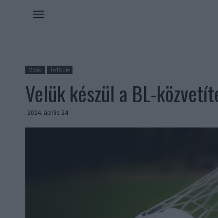
Média
Tv/Rádió
Velük készül a BL-közvetí
2024. április 24.