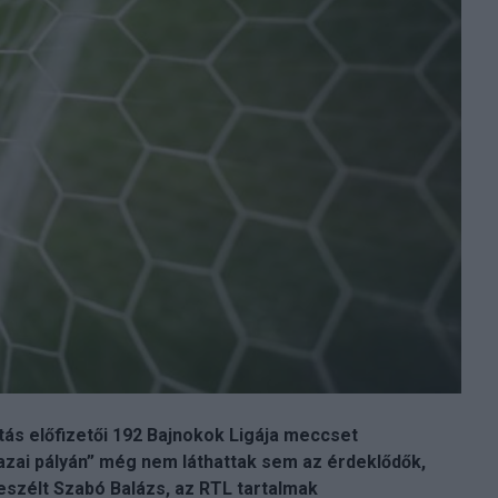
ás előfizetői 192 Bajnokok Ligája meccset
azai pályán” még nem láthattak sem az érdeklődők,
eszélt Szabó Balázs, az RTL tartalmak