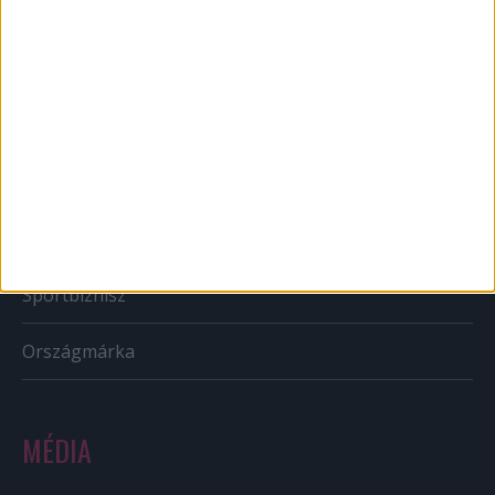
Brand
BTL
CSR
PR
Reklám
Sportbiznisz
Országmárka
MÉDIA