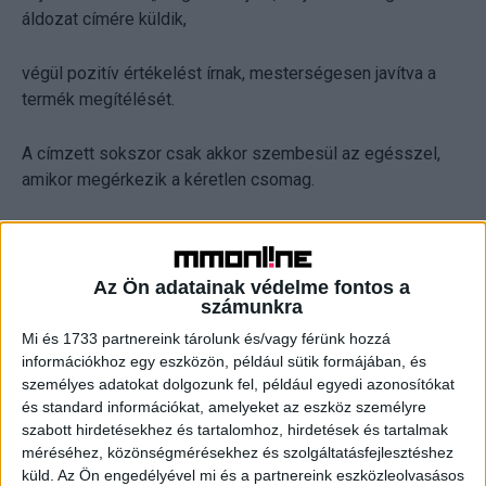
áldozat címére küldik,
végül pozitív értékelést írnak, mesterségesen javítva a
termék megítélését.
A címzett sokszor csak akkor szembesül az egésszel,
amikor megérkezik a kéretlen csomag.
Miért veszélyes ez?
Az Ön adatainak védelme fontos a
„A brushing scam nem csupán a vásárlói értékelési
számunkra
rendszerek kijátszásáról szól. Az, hogy valaki célponttá
válik, arra utalhat, hogy a személyes adatai már
Mi és 1733 partnereink tárolunk és/vagy férünk hozzá
információkhoz egy eszközön, például sütik formájában, és
megjelentek kiberbűnözői körökben, és a csalók akár egy
személyes adatokat dolgozunk fel, például egyedi azonosítókat
komolyabb visszaélést készítenek éppen elő” –
és standard információkat, amelyeket az eszköz személyre
figyelmeztet Csizmazia-Darab István, az ESET
szabott hirdetésekhez és tartalomhoz, hirdetések és tartalmak
termékeket forgalmazó Sicontact Kft. kiberbiztonsági
méréséhez, közönségmérésekhez és szolgáltatásfejlesztéshez
szakértője.
küld.
Az Ön engedélyével mi és a partnereink eszközleolvasásos