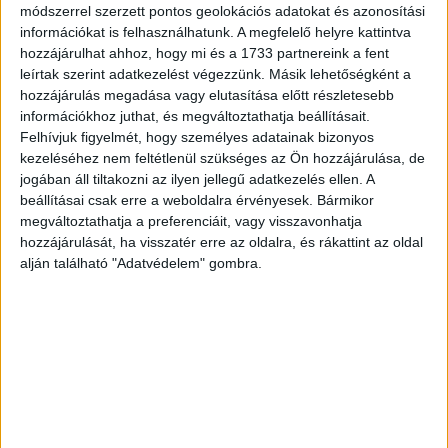
módszerrel szerzett pontos geolokációs adatokat és azonosítási
információkat is felhasználhatunk. A megfelelő helyre kattintva
Egyes esetekben a csomag egy adathalász oldalra
hozzájárulhat ahhoz, hogy mi és a 1733 partnereink a fent
vezető QR-kódot is tartalmazhat, ami akár egy kártékony
leírtak szerint adatkezelést végezzünk. Másik lehetőségként a
szoftver telepítésére próbál rávenni. Emellett nagyon
hozzájárulás megadása vagy elutasítása előtt részletesebb
fontos következmény, hogy az ilyen csalások
információkhoz juthat, és megváltoztathatja beállításait.
hosszútávon aláássák az online piacterekbe vetett
Felhívjuk figyelmét, hogy személyes adatainak bizonyos
bizalmat is.
kezeléséhez nem feltétlenül szükséges az Ön hozzájárulása, de
jogában áll tiltakozni az ilyen jellegű adatkezelés ellen. A
beállításai csak erre a weboldalra érvényesek. Bármikor
Több hasonló, akár a rendőrség látókörébe került
megváltoztathatja a preferenciáit, vagy visszavonhatja
kibercsalásról szól az ESET kiberbiztonsági podcastjének
hozzájárulását, ha visszatér erre az oldalra, és rákattint az oldal
legfrissebb adása, ahol rendőrségi szakértő is beszélt a
alján található "Adatvédelem" gombra.
csalók módszereiről, a védekezés szerepéről.
Hogyan ismerhető fel?
Gyanúra adhat okot, ha:
nem rendeltünk, vagy a feladótól nem rendeltünk semmit