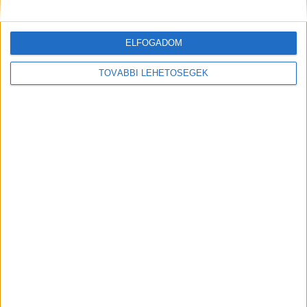
ELFOGADOM
TOVÁBBI LEHETŐSÉGEK
A RADIOCAFÉN
Korábbi adások