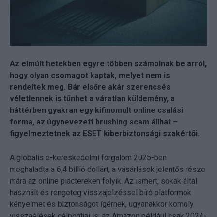
Az elmúlt hetekben egyre többen számolnak be arról,
hogy olyan csomagot kaptak, melyet nem is
rendeltek meg. Bár elsőre akár szerencsés
véletlennek is tűnhet a váratlan küldemény, a
háttérben gyakran egy kifinomult online csalási
forma, az úgynevezett brushing scam állhat –
figyelmeztetnek az ESET kiberbiztonsági szakértői.
A globális e-kereskedelmi forgalom 2025-ben
meghaladta a 6,4 billió dollárt, a vásárlások jelentős része
mára az online piactereken folyik. Az ismert, sokak által
használt és rengeteg visszajelzéssel bíró platformok
kényelmet és biztonságot ígérnek, ugyanakkor komoly
visszaélések célpontjai is: az Amazon például csak 2024-