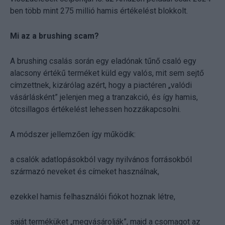
ben több mint 275 millió hamis értékelést blokkolt.
Mi az a brushing scam?
A brushing csalás során egy eladónak tűnő csaló egy
alacsony értékű terméket küld egy valós, mit sem sejtő
címzettnek, kizárólag azért, hogy a piactéren „valódi
vásárlásként” jelenjen meg a tranzakció, és így hamis,
ötcsillagos értékelést lehessen hozzákapcsolni.
A módszer jellemzően így működik:
a csalók adatlopásokból vagy nyilvános forrásokból
származó neveket és címeket használnak,
ezekkel hamis felhasználói fiókot hoznak létre,
saját terméküket „megvásárolják”, majd a csomagot az