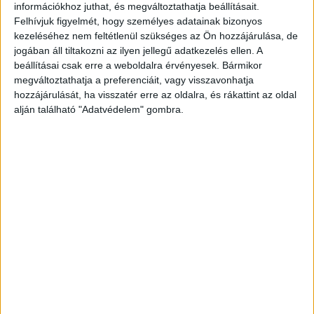
információkhoz juthat, és megváltoztathatja beállításait.
akinek befolyását nemcsak a TV2 Csoport, hanem az
Felhívjuk figyelmét, hogy személyes adatainak bizonyos
Indamedia Csoportban betöltött érdekeltsége is adja.
kezeléséhez nem feltétlenül szükséges az Ön hozzájárulása, de
jogában áll tiltakozni az ilyen jellegű adatkezelés ellen. A
beállításai csak erre a weboldalra érvényesek. Bármikor
A korábbi évekhez hasonlóan Guttengéber Csaba, az
megváltoztathatja a preferenciáit, vagy visszavonhatja
Atmedia Csoport vezérigazgatója foglalja el a harmadik
hozzájárulását, ha visszatér erre az oldalra, és rákattint az oldal
helyet. Vállalata a 2010-ben induló kábeltévés sales
alján található "Adatvédelem" gombra.
house-ból mostanra piacvezető multimédiás
kereskedőházzá vált. A lista negyedik helyére Pavel
Stanchevet, a TV2 Csoport vezérigazgatóját választotta a
zsűri. A tavalyi hetedik helyről ugrott előre, amelynek oka
többek között, hogy irányítása alatt vált piacvezető
társasággá a TV2 Csoport.
Évek óta bérelt helye van a legbefolyásosabb 10 között
Gulyás Jánosnak, a Wavemaker Hungary ügyvezetőjének.
Szintén állandó szereplője az élbolynak Varga Zoltán, a
Central Médiacsoport tulajdonos-vezérigazgatója.
Médiavállalatának egyszerre vannak erős pozíciói a hazai