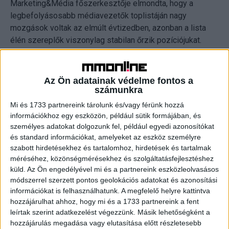
Marketing&Média főszerkesztője elmondta, hogy a
legbefolyásosabb médiavezetők toplistáján nagy
mozgások voltak az elmúlt évtizedben, azonban a lista
élén szereplők viszonylag stabilan őrzik pozíciójukat.
Az idei lista újdonsága, hogy az ügyféloldal marketingesei
egy módszertani változtatás miatt immár nem
Az Ön adatainak védelme fontos a
számunkra
szerepelnek a top 50-ben, amelynek hatására jelentősen
emelkedett a médiavállalatok súlya, 2024-ben a lista 64
Mi és 1733 partnereink tárolunk és/vagy férünk hozzá
százalékát tették ki. A média- és reklámügynökségek a
információkhoz egy eszközön, például sütik formájában, és
személyes adatokat dolgozunk fel, például egyedi azonosítókat
28 százalékát, míg a telekommunikációs vállalatok
és standard információkat, amelyeket az eszköz személyre
képviselői a 6 százalékát alkották a rangsornak.
szabott hirdetésekhez és tartalomhoz, hirdetések és tartalmak
méréséhez, közönségmérésekhez és szolgáltatásfejlesztéshez
A szűk elit
küld.
Az Ön engedélyével mi és a partnereink eszközleolvasásos
módszerrel szerzett pontos geolokációs adatokat és azonosítási
Kiélezett piaci versenyben őrizte meg a zsűri döntése
információkat is felhasználhatunk. A megfelelő helyre kattintva
hozzájárulhat ahhoz, hogy mi és a 1733 partnereink a fent
alapján első helyét Vidus Gabriella, az RTL vezetője. A
leírtak szerint adatkezelést végezzünk. Másik lehetőségként a
hazai médiapiacon több mint két évtizede vezető
hozzájárulás megadása vagy elutasítása előtt részletesebb
szerepet betöltő Vaszily Miklós második helyezett,