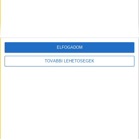
ELFOGADOM
Korábbi adások
TOVÁBBI LEHETŐSÉGEK
A rovat támogatói:
Még több podcast