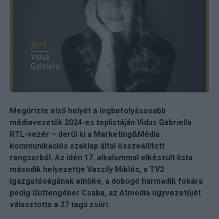
Megőrizte első helyét a legbefolyásosabb
médiavezetők 2024-es toplistáján Vidus Gabriella
RTL-vezér – derül ki a Marketing&Média
kommunikációs szaklap által összeállított
rangsorból. Az idén 17. alkalommal elkészült lista
második helyezettje Vaszily Miklós, a TV2
igazgatóságának elnöke, a dobogó harmadik fokára
pedig Guttengéber Csaba, az Atmedia ügyvezetőjét
választotta a 27 tagú zsűri.