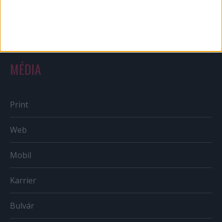
Országmárka
MÉDIA
Print
Web
Mobil
Karrier
Bulvár