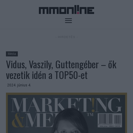
- HIRDETÉS -
Média
Vidus, Vaszily, Guttengéber – ők
vezetik idén a TOP50-et
2024. június 4.