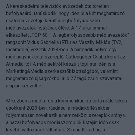
A kereskedelmi televíziók évtizedek óta töretlen
befolyásáról tanúskodik, hogy idén is a két meghatározó
csatorna vezetője került a legbefolyásosabb
médiavezetők listájának élére. A 17. alkalommal
elkészített „TOP 50 – A legbefolyásosabb médiavezetők”
rangsorát Vidus Gabriella (RTL) és Vaszily Miklós (TV2,
Indamedia) vezetik 2024-ben. A harmadik helyre egy
médiaügynökségi szereplő, Guttengéber Csaba került az
Atmedia-tól. A médiaelitről készült toplista idén is a
Marketing&Média szerkesztőbizottságából, valamint
meghatározó újságírókból álló 27 tagú zsűri szavazatai
alapján készült el.
Miközben a média- és a kommunikációs torta reálértéken
csökkent 2023-ban, ráadásul a médiaköltésekben
folyamatosan növekszik a nemzetközi szereplők aránya,
a hazai befolyásos médiaszereplők listáján idén csak
kisebb változások láthatóak. Simon Krisztián, a