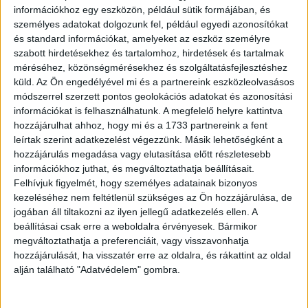
helyett online formában garantálni a zökkenőmentes
információkhoz egy eszközön, például sütik formájában, és
lebonyolítást és biztos nézettséget. A résztvevőket
személyes adatokat dolgozunk fel, például egyedi azonosítókat
kizárólag online platformok kötötték össze, a közönség
és standard információkat, amelyeket az eszköz személyre
pedig fennakadás nélkül tudta otthonról követni a
szabott hirdetésekhez és tartalomhoz, hirdetések és tartalmak
történéseket.
méréséhez, közönségmérésekhez és szolgáltatásfejlesztéshez
küld.
Az Ön engedélyével mi és a partnereink eszközleolvasásos
módszerrel szerzett pontos geolokációs adatokat és azonosítási
Minden eddiginél gazdagabb programmal, tematikájában a
információkat is felhasználhatunk. A megfelelő helyre kattintva
változó gazdasági körülményekhez is igazodva indul a
hozzájárulhat ahhoz, hogy mi és a 1733 partnereink a fent
tavaszi Mentorprogram. Hangsúlyosan keresik a választ
leírtak szerint adatkezelést végezzünk. Másik lehetőségként a
ebben a szemeszterben arra a kérdésre, hogyan érdemes
hozzájárulás megadása vagy elutasítása előtt részletesebb
reagálni hirtelen és váratlanul jelentkező, rendkívüli
információkhoz juthat, és megváltoztathatja beállításait.
Felhívjuk figyelmét, hogy személyes adatainak bizonyos
helyzetekre, krízisekre és ellenállóbbá alakítani a
kezeléséhez nem feltétlenül szükséges az Ön hozzájárulása, de
vállalkozást. A startupok képet kapnak arról is, hogyan
jogában áll tiltakozni az ilyen jellegű adatkezelés ellen. A
alakítsák át üzleti modelljüket, hogyan motiválják a
beállításai csak erre a weboldalra érvényesek. Bármikor
csapatukat otthonról. Szintén kiemelt jelentőséget kap a
megváltoztathatja a preferenciáit, vagy visszavonhatja
virtuális közösségépítés a stratégiában, erre is újító
hozzájárulását, ha visszatér erre az oldalra, és rákattint az oldal
megoldásokat hoz majd a DT. Természetesen nem
alján található "Adatvédelem" gombra.
hiányozhatnak ezek mellett a korábbi elemek sem a
háromhónapos, intenzív vállalkozásfejlesztési