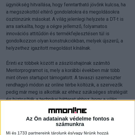
ügynökség hitvallása, hogy fenntartható jövőnk kulcsa, ha
a megszokottól eltérő gondolatokra és megoldásokra
ösztönzünk másokat. A világ jelenlegi helyzete a DT-t is
arra sarkallta, hogy a cégre jellemző, folyamatos
innovációs attitűdön és termékfejlesztésen túl is
gondolkozzon olyan konstrukciókban, melyek újszerű, a
helyzethez igazított megoldást kínálnak.
Érinti ez többek között a zászlóshajónak számító
Mentorprogramot is, mely a korábbi években már több
mint ötven startupot támogatott. A tavaszi szemeszter
rendhagyó módon az online térbe költözik, a szervezők
pedig már meg is alkották az ehhez szükséges stratégiát
és biztosítják a technikai hátteret ahhoz, hogy a világ
különböző pontjain tudják mentorálni a startupokat. Ez
utóbbira volt már precedens egy pár héttel korábbi Demo
Az Ön adatainak védelme fontos a
Day kapcsán, ahol szintén a megváltozott körülményekre
számunkra
kellett igazítani a terveket, és a fizikai tér könnyebbsége
Mi és 1733 partnereink tárolunk és/vagy férünk hozzá