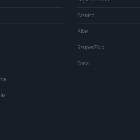
Biznisz
Állás
SzuperZöld
Data
ome
zás