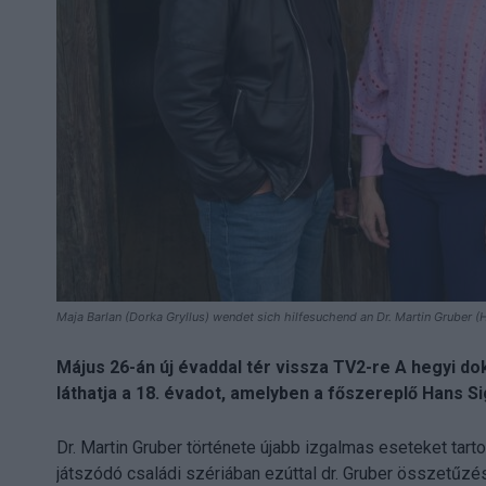
Maja Barlan (Dorka Gryllus) wendet sich hilfesuchend an Dr. Martin Gruber (H
Május 26-án új évaddal tér vissza TV2-re A hegyi do
láthatja a 18. évadot, amelyben a főszereplő Hans Sig
Dr. Martin Gruber története újabb izgalmas eseteket tar
játszódó családi szériában ezúttal dr. Gruber összetűzé