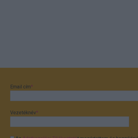
Email cím
*
Vezetéknév
*