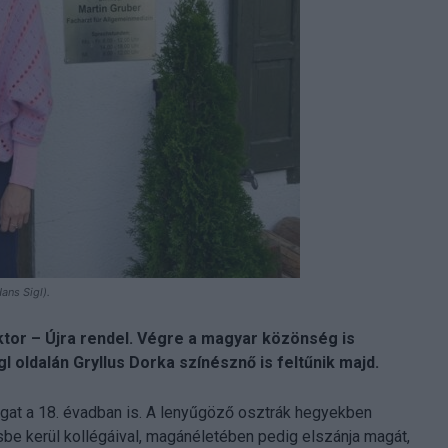
ans Sigl).
ktor – Újra rendel. Végre a magyar közönség is
l oldalán Gryllus Dorka színésznő is feltűnik majd.
togat a 18. évadban is. A lenyűgöző osztrák hegyekben
sbe kerül kollégáival, magánéletében pedig elszánja magát,