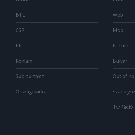
BTL
Web
CSR
Mobil
PR
Karrier
Reklám
Bulvár
Sportbiznisz
Out of h
Országmárka
Szabályo
Tv/Rádió