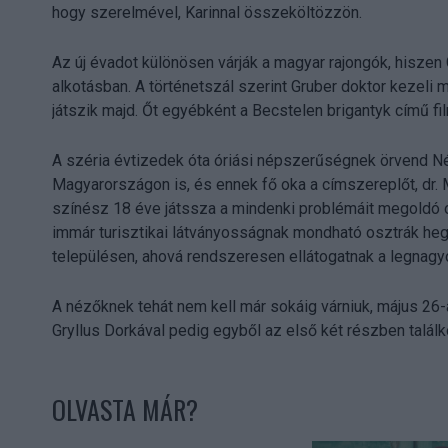
hogy szerelmével, Karinnal összeköltözzön.
Az új évadot különösen várják a magyar rajongók, hiszen
alkotásban. A történetszál szerint Gruber doktor kezeli
játszik majd. Őt egyébként a Becstelen brigantyk című f
A széria évtizedek óta óriási népszerűségnek örvend 
Magyarországon is, és ennek fő oka a címszereplőt, dr. M
színész 18 éve játssza a mindenki problémáit megoldó or
immár turisztikai látványosságnak mondható osztrák hegy
településen, ahová rendszeresen ellátogatnak a legnagy
A nézőknek tehát nem kell már sokáig várniuk, május 26-á
Gryllus Dorkával pedig egyből az első két részben találk
OLVASTA MÁR?