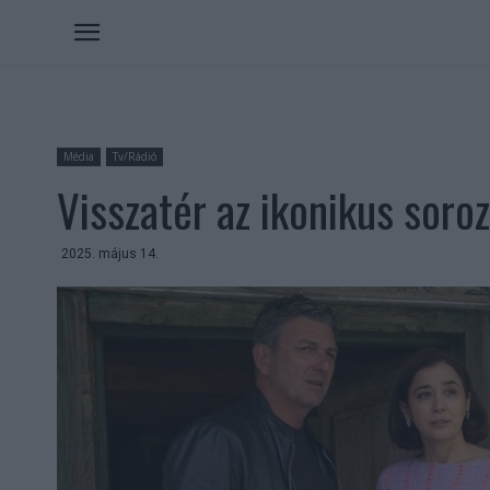
Média
Tv/Rádió
Visszatér az ikonikus soro
2025. május 14.