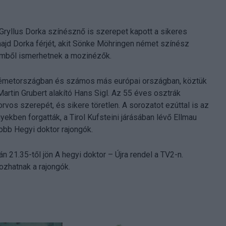
 Gryllus Dorka színésznő is szerepet kapott a sikeres
 majd Dorka férjét, akit Sönke Möhringen német színész
ilmből ismerhetnek a mozinézők.
Németországban és számos más európai országban, köztük
artin Grubert alakító Hans Sigl. Az 55 éves osztrák
vos szerepét, és sikere töretlen. A sorozatot ezúttal is az
ekben forgatták, a Tirol Kufsteini járásában lévő Ellmau
obb Hegyi doktor rajongók.
n 21.35-től jön A hegyi doktor – Újra rendel a TV2-n.
ozhatnak a rajongók.