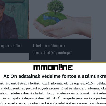
 új sorozatában
Lehet-e a médiaipar a
fenntarthatóság motorja?
Az Ön adatainak védelme fontos a számunkr
TV2
új évad
nk tárolunk és/vagy férünk hozzá információkhoz egy eszközön, példáu
t dolgozunk fel, például egyedi azonosítókat és standard információk
abott hirdetésekhez és tartalomhoz, hirdetések és tartalmak méréséhe
és szolgáltatásfejlesztéshez küld.
Az Ön engedélyével mi és a partne
dszerrel szerzett pontos geolokációs adatokat és azonosítási informác