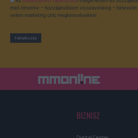
Az
Adatkezelési Tájékoztató
t megértettem és hozzájárul
mail címemre – hozzájárulásom visszavonásig – hírlevelet k
velem marketing célú megkeresésekkel.
BIZNISZ
Digital Center