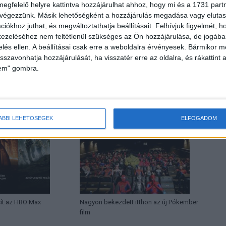
megfelelő helyre kattintva hozzájárulhat ahhoz, hogy mi és a 1731 partne
 végezzünk. Másik lehetőségként a hozzájárulás megadása vagy elutasí
iókhoz juthat, és megváltoztathatja beállításait.
Felhívjuk figyelmét, 
ezeléséhez nem feltétlenül szükséges az Ön hozzájárulása, de jogában 
zelés ellen. A beállításai csak erre a weboldalra érvényesek. Bármikor m
Következő cikk
isszavonhatja hozzájárulását, ha visszatér erre az oldalra, és rákattint a
Az Insta a fiatalok kedvence
lem" gombra.
HOR
ÁBBI LEHETŐSÉGEK
ELFOGADOM
sít az HBO Max
Nagyon bekezdett itthon az új Pókember
film