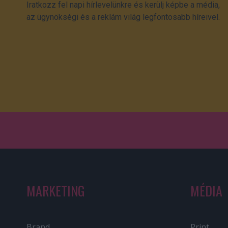
Iratkozz fel napi hírlevelünkre és kerülj képbe a média,
az ügynökségi és a reklám világ legfontosabb híreivel.
MARKETING
MÉDIA
Brand
Print