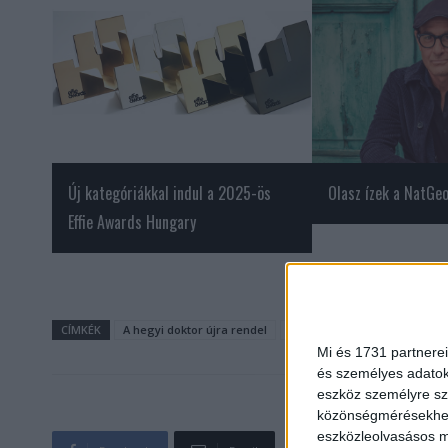
Új kategóriákkal indul a 2025-ös
Olasz ízek a NatGeo
Effie Awards Hungary
CÍMKÉK
A hegyi doktor újra rendel
Gryllus Dorka
Hans Sigl
Mi és 1731 partnerei
és személyes adatoka
eszköz személyre sz
közönségmérésekhez 
eszközleolvasásos mó