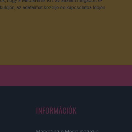
ok, hogy a MédiaHírek Kft. az általam megadott e-
üldjön, az adataimat kezelje és kapcsolatba lépjen
INFORMÁCIÓK
Marketing & Média magazin