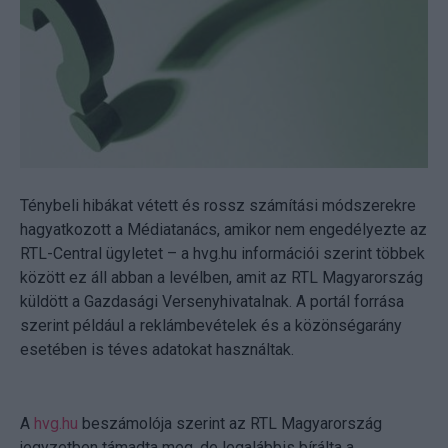
Ténybeli hibákat vétett és rossz számítási módszerekre
hagyatkozott a Médiatanács, amikor nem engedélyezte az
RTL-Central ügyletet – a hvg.hu információi szerint többek
között ez áll abban a levélben, amit az RTL Magyarország
küldött a Gazdasági Versenyhivatalnak. A portál forrása
szerint például a reklámbevételek és a közönségarány
esetében is téves adatokat használtak.
A
hvg.hu
beszámolója szerint az RTL Magyarország
jegyzetben támadta meg, de legalábbis bírálta a