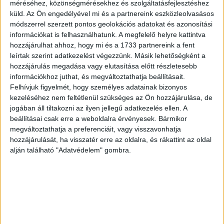
a Médiatanács állásfoglalását, azt csak a Versenyhivatal
méréséhez, közönségmérésekhez és szolgáltatásfejlesztéshez
küld.
Az Ön engedélyével mi és a partnereink eszközleolvasásos
teheti meg.
módszerrel szerzett pontos geolokációs adatokat és azonosítási
információkat is felhasználhatunk. A megfelelő helyre kattintva
A hvg.hu úgy tudja, hogy az RTL szerint jogsértő a
hozzájárulhat ahhoz, hogy mi és a 1733 partnereink a fent
Médiatanács állásfoglalása. Ezt levélben jelezték GVH
leírtak szerint adatkezelést végezzünk. Másik lehetőségként a
felé, többek között megemlítve, hogy a Médiatanács
hozzájárulás megadása vagy elutasítása előtt részletesebb
hibás módszertant alkalmazott, különösen kirívó hibákat
információkhoz juthat, és megváltoztathatja beállításait.
vétett, illetve nem valós tényeket vett alapul, amikor
Felhívjuk figyelmét, hogy személyes adatainak bizonyos
kezeléséhez nem feltétlenül szükséges az Ön hozzájárulása, de
meghozta döntését. Így például a hvg.hu forrása szerint
jogában áll tiltakozni az ilyen jellegű adatkezelés ellen. A
amikor a Médiahatóság a reklámbevételeket vizsgálta,
beállításai csak erre a weboldalra érvényesek. Bármikor
akkor nem a teljes médiapiacot vette figyelembe, hanem
megváltoztathatja a preferenciáit, vagy visszavonhatja
kihagyta a nyomtatott sajtót és a rádiókat, azaz nagyjából
hozzájárulását, ha visszatér erre az oldalra, és rákattint az oldal
a reklámtorta 20 százalékát ignorálta. Más esetben 14
alján található "Adatvédelem" gombra.
százalék helyett 19,3 százalékot emelt ki az RTL Csoport
tájékoztató műsorokra számított közönségarányából.
Ezért indítványozták azt, hogy a GVH egyeztessen újra a
Médiatanáccsal, és az bizonyítsa az adatok forrását.
A Versenyhatóságnak egyébként ma kell döntenie arról,