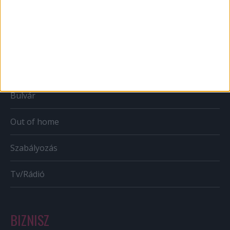
Web
Mobil
Karrier
Bulvár
Out of home
Szabályozás
Tv/Rádió
BIZNISZ