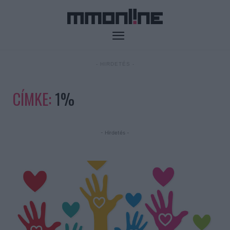
- HIRDETÉS -
CÍMKE:
1%
- Hirdetés -