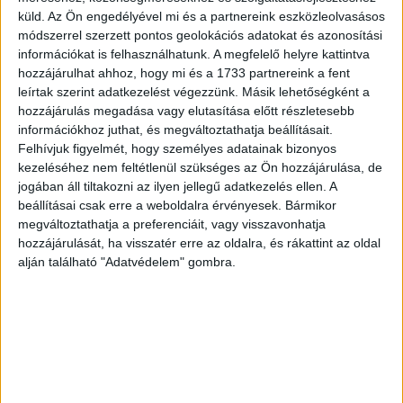
küld.
Az Ön engedélyével mi és a partnereink eszközleolvasásos
A társadalmi felelősségvállalás jegyében indít kampányt
módszerrel szerzett pontos geolokációs adatokat és azonosítási
április elejétől a Népszava szerkesztősége és kiadója,
információkat is felhasználhatunk. A megfelelő helyre kattintva
melynek célja a civil szervezetek támogatásának
hozzájárulhat ahhoz, hogy mi és a 1733 partnereink a fent
ösztönzése. A NAV nyilvántartása szerint...
leírtak szerint adatkezelést végezzünk. Másik lehetőségként a
hozzájárulás megadása vagy elutasítása előtt részletesebb
információkhoz juthat, és megváltoztathatja beállításait.
Felhívjuk figyelmét, hogy személyes adatainak bizonyos
kezeléséhez nem feltétlenül szükséges az Ön hozzájárulása, de
jogában áll tiltakozni az ilyen jellegű adatkezelés ellen. A
beállításai csak erre a weboldalra érvényesek. Bármikor
megváltoztathatja a preferenciáit, vagy visszavonhatja
hozzájárulását, ha visszatér erre az oldalra, és rákattint az oldal
alján található "Adatvédelem" gombra.
TikTokon kampányolnak a civil szervezetek
PR
2022. május 19.
A TikTok jelenleg a legdinamikusabb platform arra, hogy
az 1%-os kampányok valóban célt érjenek. Kiváló példa
erre az Intren és a Human Dialog közös...