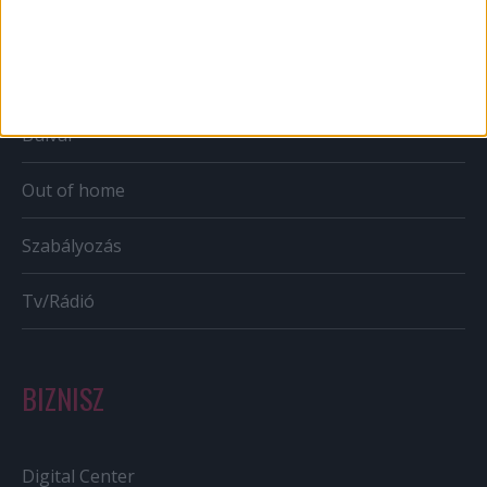
Mobil
Karrier
Bulvár
Out of home
Szabályozás
Tv/Rádió
BIZNISZ
Digital Center