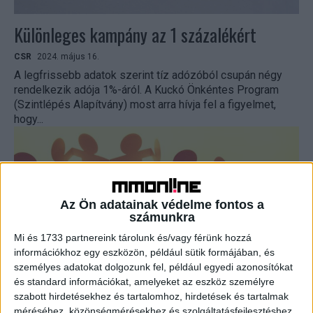
Különleges kampány az 1 százalékért
CSR
2024. május 16.
A legfrissebb adatok szerint tíz adózóból csupán négy
rendelkezik adója 1%-áról. A Kuckó Önkéntes Program
(Szintlépés Alapítvány) most arra hívja fel a figyelmet,
hogy...
Az Ön adatainak védelme fontos a
számunkra
Mi és 1733 partnereink tárolunk és/vagy férünk hozzá
információkhoz egy eszközön, például sütik formájában, és
személyes adatokat dolgozunk fel, például egyedi azonosítókat
Jó ügyért kampányol a Népszava
és standard információkat, amelyeket az eszköz személyre
szabott hirdetésekhez és tartalomhoz, hirdetések és tartalmak
méréséhez, közönségmérésekhez és szolgáltatásfejlesztéshez
CSR
2024. április 3.