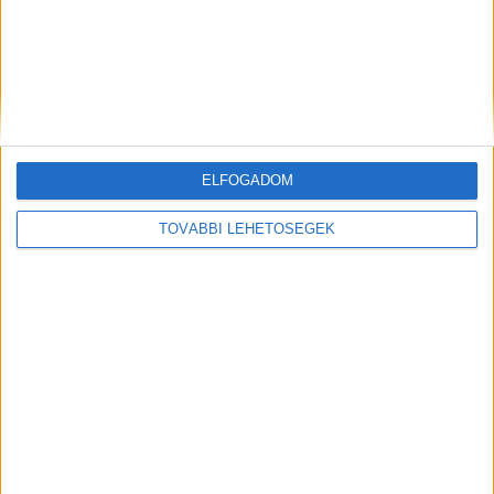
és a CETIN
Biznisz
2024. május 1.
A magyarországi digitalizáció fejlesztését szolgáló
együttműködést közös nyilatkozatban erősítette meg a
kormány, a Yettel Magyarország Zrt. és a távközlési
infrastruktúraszolgáltató CETIN Hungary Zrt. A...
ELFOGADOM
TOVÁBBI LEHETŐSÉGEK
5G-s újdonságok Barcelonából és videós
trendek a BrandManiában
Média
2024. április 18.