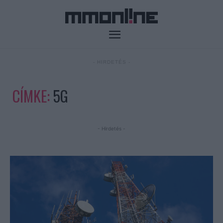
- HIRDETÉS -
CÍMKE:
5G
- Hirdetés -