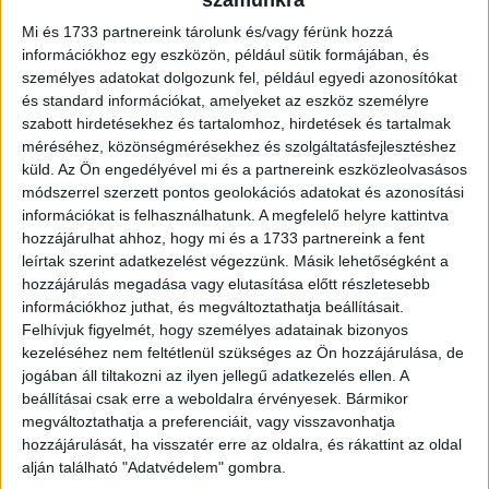
ügyfelei számára. A vállalat 2025. június 20-tól kezdve két
Mi és 1733 partnereink tárolunk és/vagy férünk hozzá
héten...
információkhoz egy eszközön, például sütik formájában, és
személyes adatokat dolgozunk fel, például egyedi azonosítókat
és standard információkat, amelyeket az eszköz személyre
szabott hirdetésekhez és tartalomhoz, hirdetések és tartalmak
méréséhez, közönségmérésekhez és szolgáltatásfejlesztéshez
küld.
Az Ön engedélyével mi és a partnereink eszközleolvasásos
módszerrel szerzett pontos geolokációs adatokat és azonosítási
információkat is felhasználhatunk. A megfelelő helyre kattintva
hozzájárulhat ahhoz, hogy mi és a 1733 partnereink a fent
leírtak szerint adatkezelést végezzünk. Másik lehetőségként a
hozzájárulás megadása vagy elutasítása előtt részletesebb
5G élmény a balatoni versenyen
információkhoz juthat, és megváltoztathatja beállításait.
Felhívjuk figyelmét, hogy személyes adatainak bizonyos
Média
2025. július 7.
kezeléséhez nem feltétlenül szükséges az Ön hozzájárulása, de
Július 10-én reggel 9 órakor rajtol el Balatonfüredről az
jogában áll tiltakozni az ilyen jellegű adatkezelés ellen. A
57. Kékszalag Raiffeisen Nagydíj, Európa legrégebbi és
beállításai csak erre a weboldalra érvényesek. Bármikor
leghosszabb tókerülő vitorlásversenye, amelyet a
megváltoztathatja a preferenciáit, vagy visszavonhatja
Telekom idén minden...
hozzájárulását, ha visszatér erre az oldalra, és rákattint az oldal
alján található "Adatvédelem" gombra.