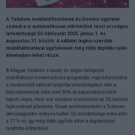
A Telekom mobilelőfizetőinek és Domino ügyfelei
számára is automatikusan elérhetővé teszi országos
lefedettségű 5G hálózatát 2025. június 1. és
augusztus 31. között. A vállalat legkorszerűbb
mobilhálózatával ügyfeleinek még több digitális nyári
élményben lehet része.
A Magyar Telekom a tavaly év végén befejezte
mobilhálózat modernizációs programját, majd kihasználva
a modernizált hálózat nyújtotta lehetőségeket idén a
bázisállomások több mint 50%-án kapacitásbővítést
hajtott végre, mely sok esetben közvetlenül az 5G hálózat
fejlesztését jelentette. Ennek eredményeként a Telekom
lakosságszám-arányos kültéri 5G lefedettsége mára eléri
a 77 %-ot, így még több ügyfele élhet a digitalizáció
nyújtotta előnyökkel.