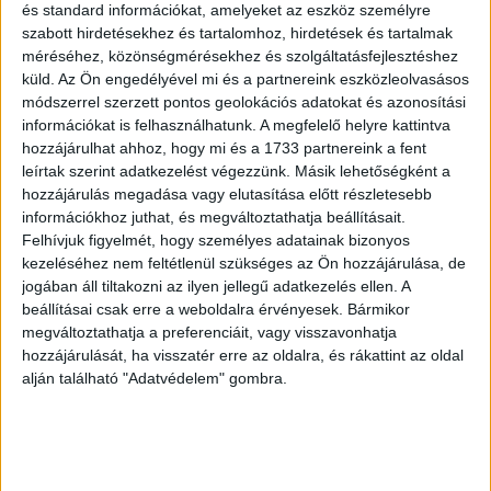
és standard információkat, amelyeket az eszköz személyre
információ. Az aktuális lefedettségről a Telekom ügyfelei
szabott hirdetésekhez és tartalomhoz, hirdetések és tartalmak
ezen a weboldalon tájékozódhatnak.
méréséhez, közönségmérésekhez és szolgáltatásfejlesztéshez
küld.
Az Ön engedélyével mi és a partnereink eszközleolvasásos
módszerrel szerzett pontos geolokációs adatokat és azonosítási
OLVASTA MÁR?
információkat is felhasználhatunk. A megfelelő helyre kattintva
hozzájárulhat ahhoz, hogy mi és a 1733 partnereink a fent
leírtak szerint adatkezelést végezzünk. Másik lehetőségként a
hozzájárulás megadása vagy elutasítása előtt részletesebb
információkhoz juthat, és megváltoztathatja beállításait.
Felhívjuk figyelmét, hogy személyes adatainak bizonyos
kezeléséhez nem feltétlenül szükséges az Ön hozzájárulása, de
jogában áll tiltakozni az ilyen jellegű adatkezelés ellen. A
beállításai csak erre a weboldalra érvényesek. Bármikor
megváltoztathatja a preferenciáit, vagy visszavonhatja
hozzájárulását, ha visszatér erre az oldalra, és rákattint az oldal
Sorozatpremierek és nagy visszatérők a Direct Now appban
alján található "Adatvédelem" gombra.