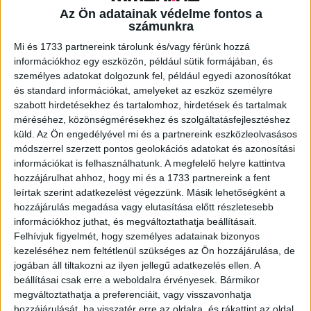
Az Ön adatainak védelme fontos a
számunkra
A RADIOCAFÉN
Mi és 1733 partnereink tárolunk és/vagy férünk hozzá
információkhoz egy eszközön, például sütik formájában, és
személyes adatokat dolgozunk fel, például egyedi azonosítókat
és standard információkat, amelyeket az eszköz személyre
szabott hirdetésekhez és tartalomhoz, hirdetések és tartalmak
méréséhez, közönségmérésekhez és szolgáltatásfejlesztéshez
küld.
Az Ön engedélyével mi és a partnereink eszközleolvasásos
módszerrel szerzett pontos geolokációs adatokat és azonosítási
információkat is felhasználhatunk. A megfelelő helyre kattintva
hozzájárulhat ahhoz, hogy mi és a 1733 partnereink a fent
leírtak szerint adatkezelést végezzünk. Másik lehetőségként a
hozzájárulás megadása vagy elutasítása előtt részletesebb
Korábbi adások
információkhoz juthat, és megváltoztathatja beállításait.
Felhívjuk figyelmét, hogy személyes adatainak bizonyos
A rovat támogatói:
kezeléséhez nem feltétlenül szükséges az Ön hozzájárulása, de
jogában áll tiltakozni az ilyen jellegű adatkezelés ellen. A
beállításai csak erre a weboldalra érvényesek. Bármikor
megváltoztathatja a preferenciáit, vagy visszavonhatja
hozzájárulását, ha visszatér erre az oldalra, és rákattint az oldal