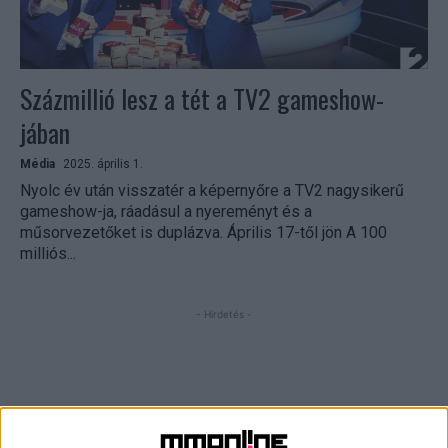
Százmillió lesz a tét a TV2 gameshow-
jában
Média
2025. április 1.
Nyolc év után visszatér a képernyőre a TV2 nagysikerű
gameshow-ja, ráadásul a nyereményt és a
műsorvezetőket is duplázva. Április 17-től jön A 100
milliós...
- Hirdetés -