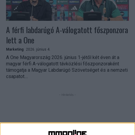
A férfi labdarúgó A-válogatott főszponzora
lett a One
Marketing
2026. június 4.
A One Magyarország 2026. június 1-jétől két éven át a
magyar férfi A-válogatott távközlési főszponzoraként
támogatja a Magyar Labdarúgó Szövetséget és a nemzeti
csapatot....
- Hirdetés -