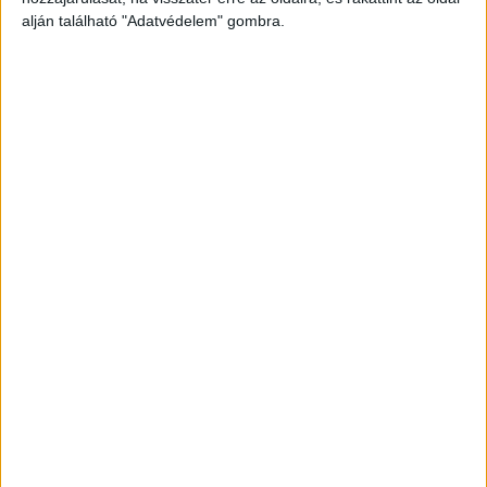
alján található "Adatvédelem" gombra.
Még több podcast
DIGITAL CENTER
Itthon is népszerűek a Samsung kihajtható
mobiljai
Digital Center
2026. augusztus 3.
A Samsung Electronics július 22-én bemutatott legújabb
kihajtható készülékei – a Galaxy Z Fold8, a Galaxy Z Fold8
Ultra és a Galaxy Z Flip8 – iránti érdeklődés a magyar
piacon is felülmúlja a korábbi...