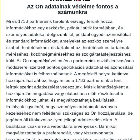
Az Ön adatainak védelme fontos a
számunkra
A RADIOCAFÉN
Mi és 1733 partnereink tárolunk és/vagy férünk hozzá
információkhoz egy eszközön, például sütik formájában, és
személyes adatokat dolgozunk fel, például egyedi azonosítókat
és standard információkat, amelyeket az eszköz személyre
szabott hirdetésekhez és tartalomhoz, hirdetések és tartalmak
méréséhez, közönségmérésekhez és szolgáltatásfejlesztéshez
küld.
Az Ön engedélyével mi és a partnereink eszközleolvasásos
módszerrel szerzett pontos geolokációs adatokat és azonosítási
információkat is felhasználhatunk. A megfelelő helyre kattintva
hozzájárulhat ahhoz, hogy mi és a 1733 partnereink a fent
leírtak szerint adatkezelést végezzünk. Másik lehetőségként a
hozzájárulás megadása vagy elutasítása előtt részletesebb
Korábbi adások
információkhoz juthat, és megváltoztathatja beállításait.
A rovat támogatói:
Felhívjuk figyelmét, hogy személyes adatainak bizonyos
kezeléséhez nem feltétlenül szükséges az Ön hozzájárulása, de
jogában áll tiltakozni az ilyen jellegű adatkezelés ellen. A
beállításai csak erre a weboldalra érvényesek. Bármikor
megváltoztathatja a preferenciáit, vagy visszavonhatja
hozzájárulását, ha visszatér erre az oldalra, és rákattint az oldal