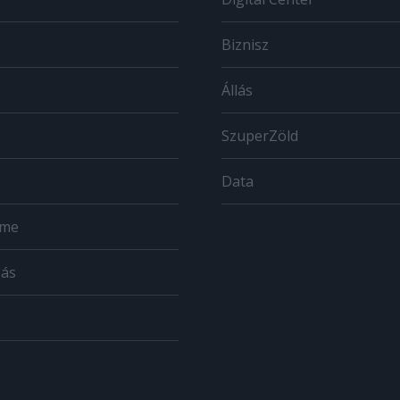
Biznisz
Állás
SzuperZöld
Data
ome
zás