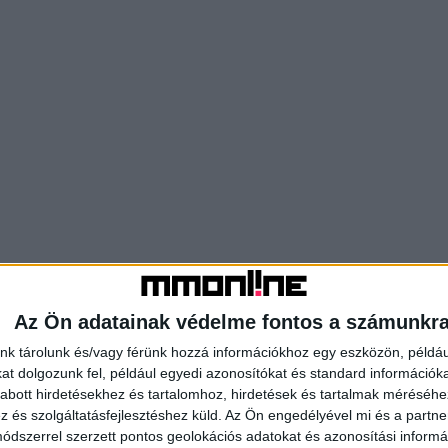
Az Ön adatainak védelme fontos a számunkr
nk tárolunk és/vagy férünk hozzá információkhoz egy eszközön, példáu
t dolgozunk fel, például egyedi azonosítókat és standard információk
abott hirdetésekhez és tartalomhoz, hirdetések és tartalmak méréséhe
és szolgáltatásfejlesztéshez küld.
Az Ön engedélyével mi és a partne
dszerrel szerzett pontos geolokációs adatokat és azonosítási informác