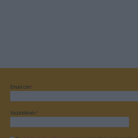
Email cím
*
Vezetéknév
*