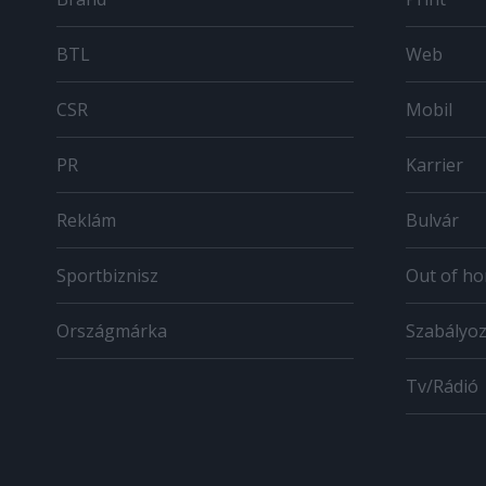
BTL
Web
CSR
Mobil
PR
Karrier
Reklám
Bulvár
Sportbiznisz
Out of h
Országmárka
Szabályo
Tv/Rádió