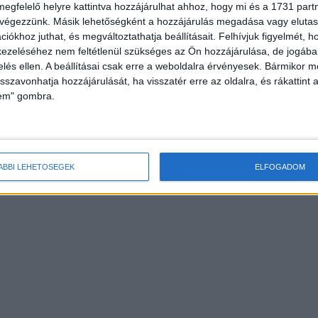
megfelelő helyre kattintva hozzájárulhat ahhoz, hogy mi és a 1731 partne
 végezzünk. Másik lehetőségként a hozzájárulás megadása vagy elutasí
iókhoz juthat, és megváltoztathatja beállításait.
Felhívjuk figyelmét, 
ezeléséhez nem feltétlenül szükséges az Ön hozzájárulása, de jogában 
zelés ellen. A beállításai csak erre a weboldalra érvényesek. Bármikor m
isszavonhatja hozzájárulását, ha visszatér erre az oldalra, és rákattint a
lem" gombra.
ÁBBI LEHETŐSÉGEK
ELFOGADOM