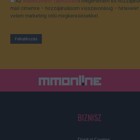
Az
Adatkezelési Tájékoztató
t megértettem és hozzájárul
mail címemre – hozzájárulásom visszavonásig – hírlevelet k
velem marketing célú megkeresésekkel.
BIZNISZ
Digital Center