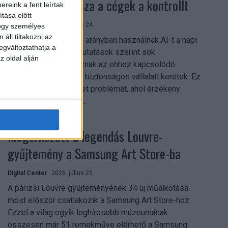
szerezhetik vissza a cégek a kontrollt
reink a fent leírtak
tása előtt
Digital Center
2026. július 24.
hogy személyes
áll tiltakozni az
A munkavállalók nagy arányban használnak AI-t a napi
egváltoztathatja a
munkában, ám friss kutatások szerint sok
z oldal alján
szervezetnél hiányoznak az ehhez kapcsolódó
világos irányelvek és biztonságos vállalati keretek. Ez
különösen ott jelenthet problémát, ahol érzékeny
üzleti információkkal...
Megérkezett a legendás Louvre-
gyűjtemény a Samsung Art Store-ba
Digital Center
2026. július 23.
A párizsi Louvre gyűjteményének 34 új műalkotása
most először csatlakozik a Samsung Art Store-hoz.
Ezzel a világ egyik leghíresebb múzeumának
összesen már 51 remekműve elérhető a Samsung