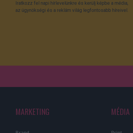
Iratkozz fel napi hírlevelünkre és kerülj képbe a média,
az ügynökségi és a reklám világ legfontosabb híreivel.
MARKETING
MÉDIA
Brand
Print