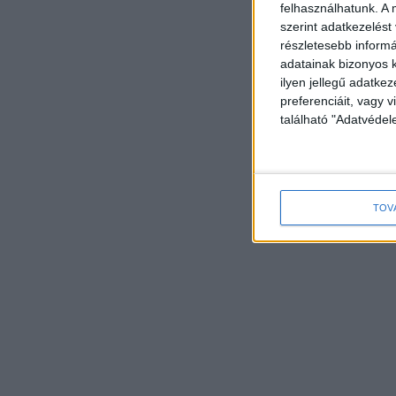
felhasználhatunk. A 
szerint adatkezelést
részletesebb informác
adatainak bizonyos k
ilyen jellegű adatke
preferenciáit, vagy v
található "Adatvéde
TOV