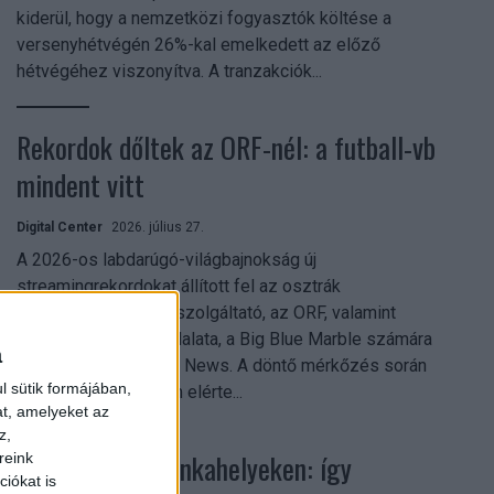
kiderül, hogy a nemzetközi fogyasztók költése a
versenyhétvégén 26%-kal emelkedett az előző
hétvégéhez viszonyítva. A tranzakciók...
Rekordok dőltek az ORF-nél: a futball-vb
mindent vitt
Digital Center
2026. július 27.
A 2026-os labdarúgó-világbajnokság új
streamingrekordokat állított fel az osztrák
közszolgálati műsorszolgáltató, az ORF, valamint
technológiai leányvállalata, a Big Blue Marble számára
a
– írja a Broadband TV News. A döntő mérkőzés során
l sütik formájában,
az átlagos nézőszám elérte...
at, amelyeket az
z,
Shadow AI a munkahelyeken: így
reink
iókat is