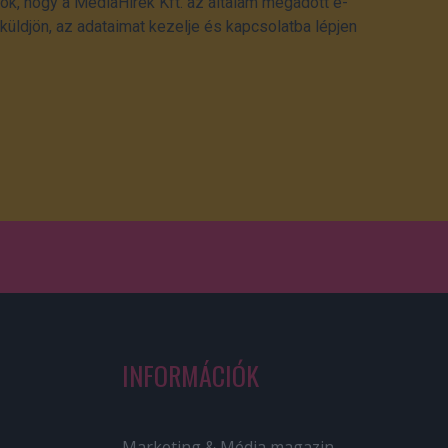
ok, hogy a MédiaHírek Kft. az általam megadott e-
üldjön, az adataimat kezelje és kapcsolatba lépjen
INFORMÁCIÓK
Marketing & Média magazin