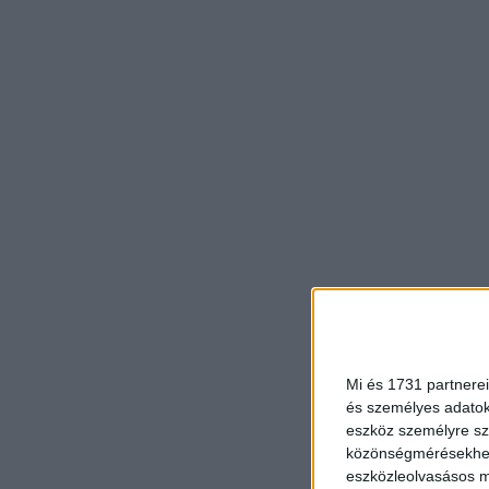
Mi és 1731 partnerei
és személyes adatoka
eszköz személyre sz
közönségmérésekhez 
eszközleolvasásos mó