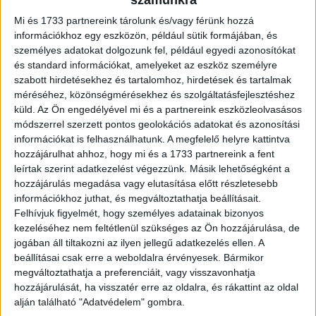
számunkra
Mi és 1733 partnereink tárolunk és/vagy férünk hozzá
információkhoz egy eszközön, például sütik formájában, és
személyes adatokat dolgozunk fel, például egyedi azonosítókat
és standard információkat, amelyeket az eszköz személyre
szabott hirdetésekhez és tartalomhoz, hirdetések és tartalmak
méréséhez, közönségmérésekhez és szolgáltatásfejlesztéshez
küld.
Az Ön engedélyével mi és a partnereink eszközleolvasásos
Így vigyáz az adatainkra a Samsung
módszerrel szerzett pontos geolokációs adatokat és azonosítási
információkat is felhasználhatunk. A megfelelő helyre kattintva
Digital Center
2025. június 30.
hozzájárulhat ahhoz, hogy mi és a 1733 partnereink a fent
A Galaxy eszközök olyan mesterséges intelligencia
leírtak szerint adatkezelést végezzünk. Másik lehetőségként a
technológiákkal érkeznek, amelyek középpontjában a
hozzájárulás megadása vagy elutasítása előtt részletesebb
felhasználó személyes adatainak védelme áll. A Galaxy
információkhoz juthat, és megváltoztathatja beállításait.
AI-t arra tervezték, hogy a felhasználói...
Felhívjuk figyelmét, hogy személyes adatainak bizonyos
kezeléséhez nem feltétlenül szükséges az Ön hozzájárulása, de
jogában áll tiltakozni az ilyen jellegű adatkezelés ellen. A
beállításai csak erre a weboldalra érvényesek. Bármikor
megváltoztathatja a preferenciáit, vagy visszavonhatja
hozzájárulását, ha visszatér erre az oldalra, és rákattint az oldal
alján található "Adatvédelem" gombra.