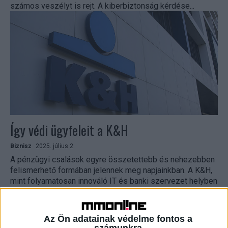
számos veszélyt is rejt. A kiberbiztonság kérdése...
Így védi ügyfeleit a K&H
Biznisz
2025. július 2.
A pénzügyi csalások egyre összetettebb és nehezebben
felismerhető formában jelennek meg napjainkban. A K&H,
mint folyamatosan innováló IT és banki szervezet helyben
fejlesztett megoldásokkal...
Az Ön adatainak védelme fontos a