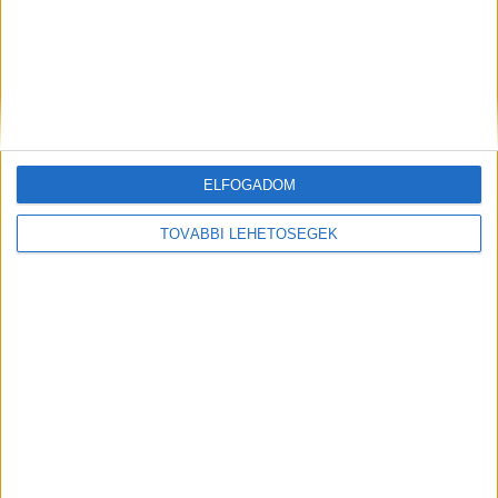
Kutatás
2024. február 29.
Téves az az elképzelés, hogy a mai technológiai
környezetben – gondoljunk csak a mesterséges
intelligencia ugrásszerű fejlődésére – bármilyen vállalati
érték biztonságban van az...
ELFOGADOM
TOVÁBBI LEHETŐSÉGEK
Hamisított hívások és mobil-zsarolóvírusok
– erre számíthatunk 2024-ben
Kutatás
2024. január 29.
Mire számíthatunk 2024-ben az informatikai biztonság