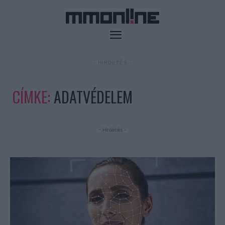
- HIRDETÉS -
CÍMKE:
ADATVÉDELEM
- Hirdetés -