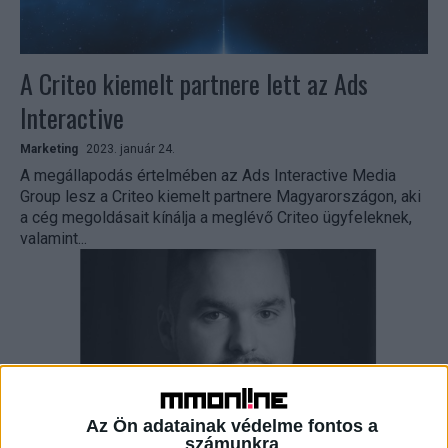
A Criteo kiemelt partnere lett az Ads
Interactive
Marketing
2023. január 24.
A megállapodás értelmében az Ads Interactive Media
Group lesz a Criteo kiemelt partnere Magyarországon, aki
a cég megoldásait kínálja a meglévő Criteo ügyfeleknek,
valamint...
Az Ön adatainak védelme fontos a
számunkra