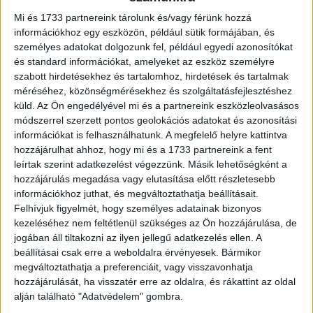
Reklámszakemberként időben felkészültél
Mi és 1733 partnereink tárolunk és/vagy férünk hozzá
információkhoz egy eszközön, például sütik formájában, és
a 2023-as év kihívásaira?
személyes adatokat dolgozunk fel, például egyedi azonosítókat
és standard információkat, amelyeket az eszköz személyre
Digital Center
2023. január 17.
szabott hirdetésekhez és tartalomhoz, hirdetések és tartalmak
Összeszedtünk néhány tippet a digitális reklámköltések
méréséhez, közönségmérésekhez és szolgáltatásfejlesztéshez
esetében mire érdemes figyelni a piaci szereplőknek,
küld.
Az Ön engedélyével mi és a partnereink eszközleolvasásos
amennyiben sikeres évet szeretnének tudni maguk
módszerrel szerzett pontos geolokációs adatokat és azonosítási
mögött. Egy olyan évben, amikor az...
információkat is felhasználhatunk. A megfelelő helyre kattintva
hozzájárulhat ahhoz, hogy mi és a 1733 partnereink a fent
leírtak szerint adatkezelést végezzünk. Másik lehetőségként a
hozzájárulás megadása vagy elutasítása előtt részletesebb
információkhoz juthat, és megváltoztathatja beállításait.
Felhívjuk figyelmét, hogy személyes adatainak bizonyos
kezeléséhez nem feltétlenül szükséges az Ön hozzájárulása, de
jogában áll tiltakozni az ilyen jellegű adatkezelés ellen. A
beállításai csak erre a weboldalra érvényesek. Bármikor
megváltoztathatja a preferenciáit, vagy visszavonhatja
hozzájárulását, ha visszatér erre az oldalra, és rákattint az oldal
Átlag felett nőtt az Ads Interactive
alján található "Adatvédelem" gombra.