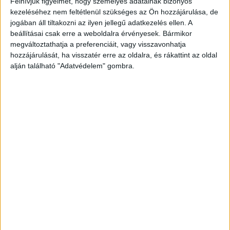
Felhívjuk figyelmét, hogy személyes adatainak bizonyos
kezeléséhez nem feltétlenül szükséges az Ön hozzájárulása, de
Lassan kezd kritikussá válni a munkaerőhelyzet
jogában áll tiltakozni az ilyen jellegű adatkezelés ellen. A
Magyarországon, a legfrissebb statisztikák szerint
beállításai csak erre a weboldalra érvényesek. Bármikor
ötvenezernél is több betöltetlen állás van, és átlagosan
megváltoztathatja a preferenciáit, vagy visszavonhatja
18 hónapot kell várni arra,...
hozzájárulását, ha visszatér erre az oldalra, és rákattint az oldal
alján található "Adatvédelem" gombra.
- Hirdetés -
A RADIOCAFÉN