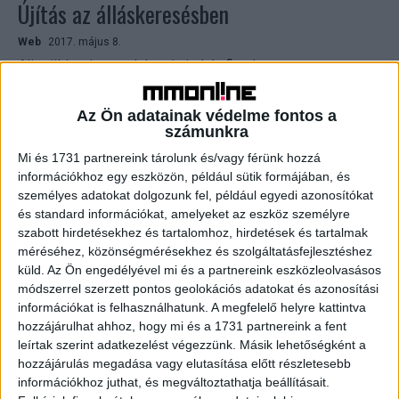
Újítás az álláskeresésben
Web
2017. május 8.
Alig több mint egy hónapja indult, fiatal magyar
startupperek által létrehozott álláskereső portál, az
allas.hu. A csapat a munkakeresés klasszikus és minden
Az Ön adatainak védelme fontos a
bizonnyal meghaladott...
számunkra
Mi és 1731 partnereink tárolunk és/vagy férünk hozzá
információkhoz egy eszközön, például sütik formájában, és
személyes adatokat dolgozunk fel, például egyedi azonosítókat
és standard információkat, amelyeket az eszköz személyre
szabott hirdetésekhez és tartalomhoz, hirdetések és tartalmak
méréséhez, közönségmérésekhez és szolgáltatásfejlesztéshez
küld.
Az Ön engedélyével mi és a partnereink eszközleolvasásos
módszerrel szerzett pontos geolokációs adatokat és azonosítási
információkat is felhasználhatunk. A megfelelő helyre kattintva
hozzájárulhat ahhoz, hogy mi és a 1731 partnereink a fent
Teljesen átalakítja az álláskeresést egy
leírtak szerint adatkezelést végezzünk. Másik lehetőségként a
magyar startup
hozzájárulás megadása vagy elutasítása előtt részletesebb
információkhoz juthat, és megváltoztathatja beállításait.
Biznisz
2017. március 20.