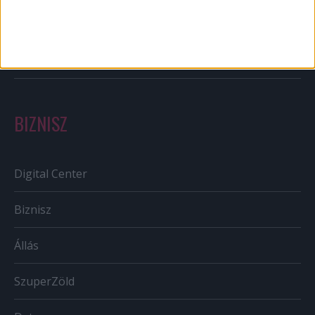
Szabályozás
Tv/Rádió
BIZNISZ
Digital Center
Biznisz
Állás
SzuperZöld