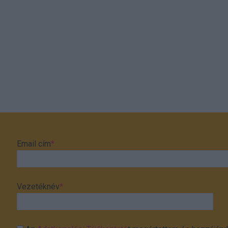
Email cím
*
Vezetéknév
*