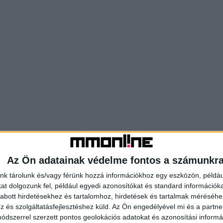
Az Ön adatainak védelme fontos a számunkr
nk tárolunk és/vagy férünk hozzá információkhoz egy eszközön, példáu
t dolgozunk fel, például egyedi azonosítókat és standard információk
abott hirdetésekhez és tartalomhoz, hirdetések és tartalmak méréséhe
és szolgáltatásfejlesztéshez küld.
Az Ön engedélyével mi és a partne
dszerrel szerzett pontos geolokációs adatokat és azonosítási informác