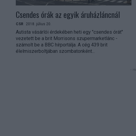
Csendes órák az egyik áruházláncnál
CSR
2018. július 20.
Autista vásárlói érdekében heti egy "csendes órát"
vezetett be a brit Morrisons szupermarketlánc -
számolt be a BBC hírportálja. A cég 439 brit
élelmiszerboltjában szombatonként...
- Hi