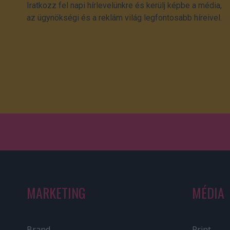
Iratkozz fel napi hírlevelünkre és kerülj képbe a média,
az ügynökségi és a reklám világ legfontosabb híreivel.
MARKETING
MÉDIA
Brand
Print