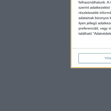
felhasználhatunk. A 
szerint adatkezelést
részletesebb informác
adatainak bizonyos k
ilyen jellegű adatke
preferenciáit, vagy v
található "Adatvéde
TOV