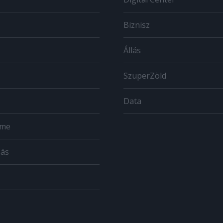
Biznisz
Állás
SzuperZöld
Data
ome
zás