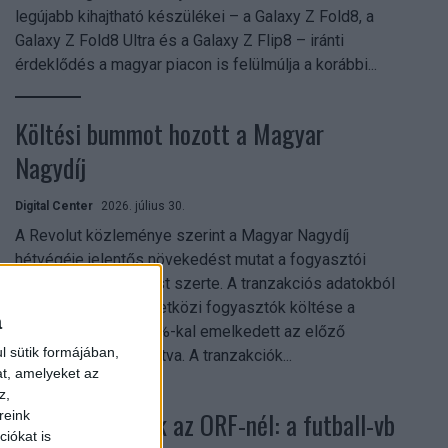
legújabb kihajtható készülékei – a Galaxy Z Fold8, a
Galaxy Z Fold8 Ultra és a Galaxy Z Flip8 – iránti
érdeklődés a magyar piacon is felülmúlja a korábbi...
Költési bummot hozott a Magyar
Nagydíj
Digital Center
2026. július 30.
A Revolut közleménye szerint a Magyar Nagydíj
hétvégéje jelentős növekedést mutat a fogyasztói
aktivitásban Budapest szerte. A tranzakciós adatokból
kiderül, hogy a nemzetközi fogyasztók költése a
a
versenyhétvégén 26%-kal emelkedett az előző
l sütik formájában,
hétvégéhez viszonyítva. A tranzakciók...
at, amelyeket az
z,
Rekordok dőltek az ORF-nél: a futball-vb
reink
iókat is