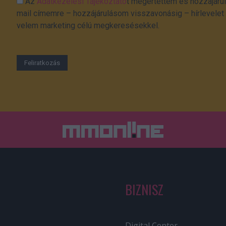
Az
Adatkezelési Tájékoztató
t megértettem és hozzájárul
mail címemre – hozzájárulásom visszavonásig – hírlevelet k
velem marketing célú megkeresésekkel.
BIZNISZ
Digital Center