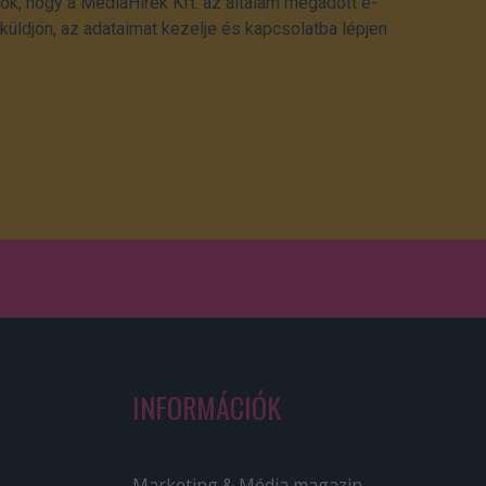
ok, hogy a MédiaHírek Kft. az általam megadott e-
üldjön, az adataimat kezelje és kapcsolatba lépjen
INFORMÁCIÓK
Marketing & Média magazin