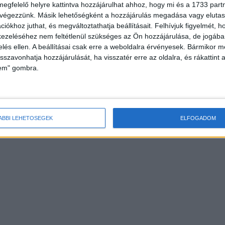
megfelelő helyre kattintva hozzájárulhat ahhoz, hogy mi és a 1733 partne
 végezzünk. Másik lehetőségként a hozzájárulás megadása vagy elutasí
iókhoz juthat, és megváltoztathatja beállításait.
Felhívjuk figyelmét, 
ezeléséhez nem feltétlenül szükséges az Ön hozzájárulása, de jogában 
zelés ellen. A beállításai csak erre a weboldalra érvényesek. Bármikor m
isszavonhatja hozzájárulását, ha visszatér erre az oldalra, és rákattint a
lem" gombra.
ÁBBI LEHETŐSÉGEK
ELFOGADOM