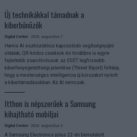
Új technikákkal támadnak a
kiberbűnözők
Digital Center
2026. augusztus 7.
Hamis AI eszközökhöz kapcsolódó segítségnyújtó
oldalak, QR-kódos csalások és továbbra is egyre
fejlettebb zsarolóvírusok: az ESET legfrissebb
kiberfenyegetettségi jelentése (Threat Riport) feltárja,
hogy a mesterséges intelligencia új korszakot nyitott
a kibertámadásokban. Az AI nemcsak...
Itthon is népszerűek a Samsung
kihajtható mobiljai
Digital Center
2026. augusztus 3.
A Samsung Electronics július 22-én bemutatott