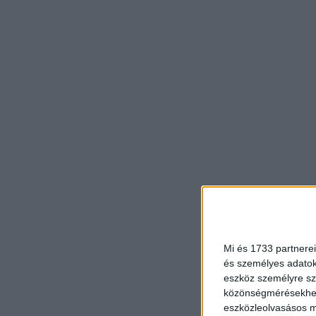
Mi és 1733 partnerei
és személyes adatoka
eszköz személyre sz
közönségmérésekhez 
eszközleolvasásos mó