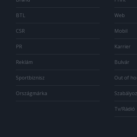
BTL
Web
CSR
Mobil
PR
Karrier
Reklám
Bulvár
Sportbiznisz
Out of h
Országmárka
Szabályo
Tv/Rádió