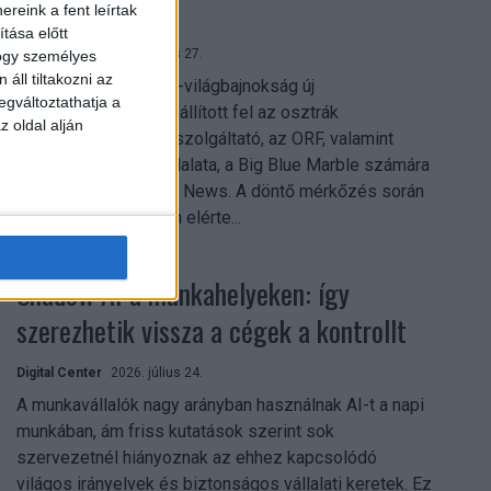
mindent vitt
reink a fent leírtak
tása előtt
Digital Center
2026. július 27.
hogy személyes
áll tiltakozni az
A 2026-os labdarúgó-világbajnokság új
egváltoztathatja a
streamingrekordokat állított fel az osztrák
z oldal alján
közszolgálati műsorszolgáltató, az ORF, valamint
technológiai leányvállalata, a Big Blue Marble számára
– írja a Broadband TV News. A döntő mérkőzés során
az átlagos nézőszám elérte...
Shadow AI a munkahelyeken: így
szerezhetik vissza a cégek a kontrollt
Digital Center
2026. július 24.
A munkavállalók nagy arányban használnak AI-t a napi
munkában, ám friss kutatások szerint sok
szervezetnél hiányoznak az ehhez kapcsolódó
világos irányelvek és biztonságos vállalati keretek. Ez