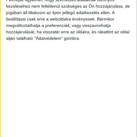
kezeléséhez nem feltétlenül szükséges az Ön hozzájárulása, de
Hat év alatt duplájára nő a globális OTT piac a Digital TV
jogában áll tiltakozni az ilyen jellegű adatkezelés ellen. A
Research előrejelzése szerint. Az SVOD megoldások
beállításai csak erre a weboldalra érvényesek. Bármikor
hozzák majd a legtöbb pénzt, a...
megváltoztathatja a preferenciáit, vagy visszavonhatja
hozzájárulását, ha visszatér erre az oldalra, és rákattint az oldal
alján található "Adatvédelem" gombra.
- Hirdetés -
A RADIOCAFÉN