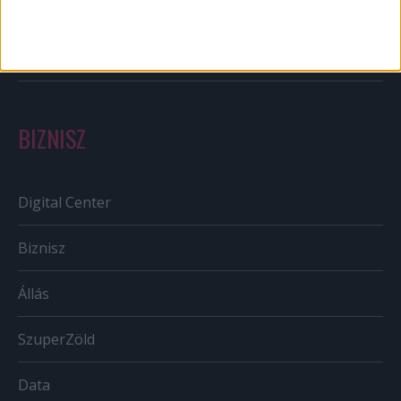
Szabályozás
Tv/Rádió
BIZNISZ
Digital Center
Biznisz
Állás
SzuperZöld
Data