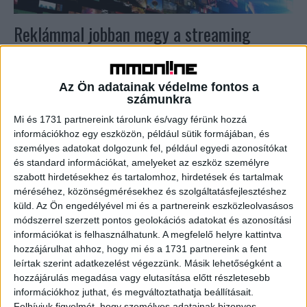
Reklámmal jobban megy a streaming
Kutatás
2022. június 17.
Gyorsabban bővül a reklámmal támogatott streaming
Az Ön adatainak védelme fontos a
szolgáltatások felhasználói bázisa az amerikai
számunkra
fogyasztók körében, mint az előfizetésekre
támaszkodóké – derül ki a Comscore friss elemzéséből....
Mi és 1731 partnereink tárolunk és/vagy férünk hozzá
információkhoz egy eszközön, például sütik formájában, és
személyes adatokat dolgozunk fel, például egyedi azonosítókat
és standard információkat, amelyeket az eszköz személyre
szabott hirdetésekhez és tartalomhoz, hirdetések és tartalmak
méréséhez, közönségmérésekhez és szolgáltatásfejlesztéshez
küld.
Az Ön engedélyével mi és a partnereink eszközleolvasásos
módszerrel szerzett pontos geolokációs adatokat és azonosítási
információkat is felhasználhatunk. A megfelelő helyre kattintva
hozzájárulhat ahhoz, hogy mi és a 1731 partnereink a fent
leírtak szerint adatkezelést végezzünk. Másik lehetőségként a
Nagyot nő a globális OTT piac
hozzájárulás megadása vagy elutasítása előtt részletesebb
információkhoz juthat, és megváltoztathatja beállításait.
Felhívjuk figyelmét, hogy személyes adatainak bizonyos
Web
2020. május 19.