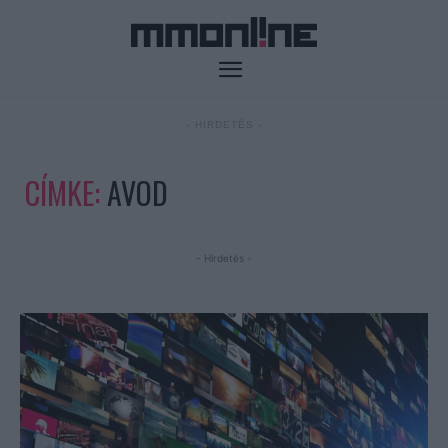
- HIRDETÉS -
CÍMKE:
AVOD
- Hirdetés -