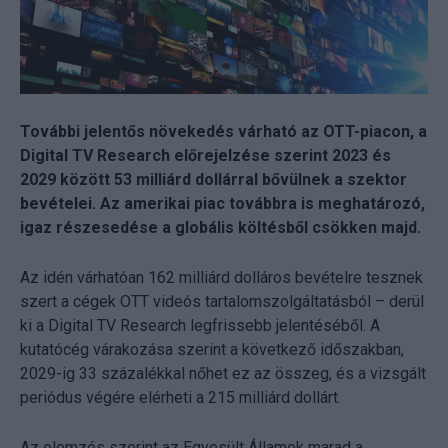
További jelentős növekedés várható az OTT-piacon, a
Digital TV Research előrejelzése szerint 2023 és
2029 között 53 milliárd dollárral bővülnek a szektor
bevételei. Az amerikai piac továbbra is meghatározó,
igaz részesedése a globális költésből csökken majd.
Az idén várhatóan 162 milliárd dolláros bevételre tesznek
szert a cégek OTT videós tartalomszolgáltatásból – derül
ki a Digital TV Research legfrissebb jelentéséből. A
kutatócég várakozása szerint a következő időszakban,
2029-ig 33 százalékkal nőhet ez az összeg, és a vizsgált
periódus végére elérheti a 215 milliárd dollárt.
Az elemzés szerint az Egyesült Államok marad a