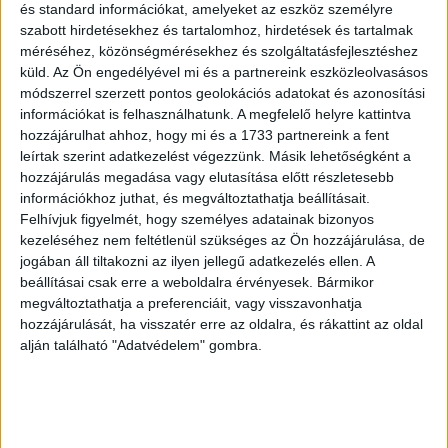
és standard információkat, amelyeket az eszköz személyre
AVOD-SVOD platformoknak tudható be” - mondta el Simon
szabott hirdetésekhez és tartalomhoz, hirdetések és tartalmak
Murray, a Digital TV Research vezető elemzője.
méréséhez, közönségmérésekhez és szolgáltatásfejlesztéshez
küld.
Az Ön engedélyével mi és a partnereink eszközleolvasásos
módszerrel szerzett pontos geolokációs adatokat és azonosítási
OLVASTA MÁR?
információkat is felhasználhatunk. A megfelelő helyre kattintva
hozzájárulhat ahhoz, hogy mi és a 1733 partnereink a fent
leírtak szerint adatkezelést végezzünk. Másik lehetőségként a
hozzájárulás megadása vagy elutasítása előtt részletesebb
információkhoz juthat, és megváltoztathatja beállításait.
Felhívjuk figyelmét, hogy személyes adatainak bizonyos
kezeléséhez nem feltétlenül szükséges az Ön hozzájárulása, de
jogában áll tiltakozni az ilyen jellegű adatkezelés ellen. A
beállításai csak erre a weboldalra érvényesek. Bármikor
megváltoztathatja a preferenciáit, vagy visszavonhatja
hozzájárulását, ha visszatér erre az oldalra, és rákattint az oldal
Változtat a hétvégi programon a TV2
alján található "Adatvédelem" gombra.