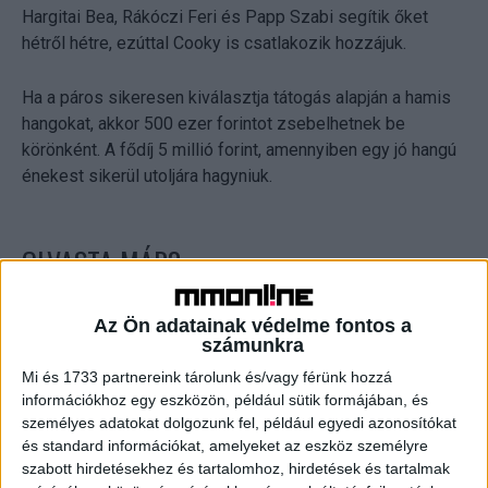
Hargitai Bea, Rákóczi Feri és Papp Szabi segítik őket
hétről hétre, ezúttal Cooky is csatlakozik hozzájuk.
Ha a páros sikeresen kiválasztja tátogás alapján a hamis
hangokat, akkor 500 ezer forintot zsebelhetnek be
körönként. A fődíj 5 millió forint, amennyiben egy jó hangú
énekest sikerül utoljára hagyniuk.
OLVASTA MÁR?
Az Ön adatainak védelme fontos a
számunkra
Mi és 1733 partnereink tárolunk és/vagy férünk hozzá
információkhoz egy eszközön, például sütik formájában, és
személyes adatokat dolgozunk fel, például egyedi azonosítókat
és standard információkat, amelyeket az eszköz személyre
szabott hirdetésekhez és tartalomhoz, hirdetések és tartalmak