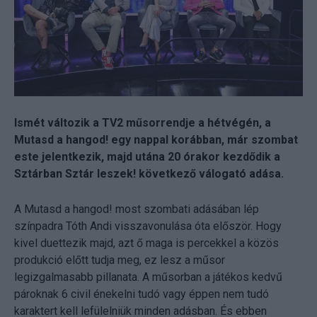
Ismét változik a TV2 műsorrendje a hétvégén, a
Mutasd a hangod! egy nappal korábban, már szombat
este jelentkezik, majd utána 20 órakor kezdődik a
Sztárban Sztár leszek! következő válogató adása.
A Mutasd a hangod! most szombati adásában lép
színpadra Tóth Andi visszavonulása óta először. Hogy
kivel duettezik majd, azt ő maga is percekkel a közös
produkció előtt tudja meg, ez lesz a műsor
legizgalmasabb pillanata. A műsorban a játékos kedvű
pároknak 6 civil énekelni tudó vagy éppen nem tudó
karaktert kell lefülelniük minden adásban. És ebben