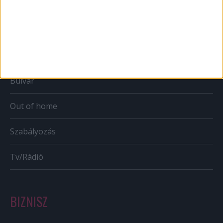
Web
Mobil
Karrier
Bulvár
Out of home
Szabályozás
Tv/Rádió
BIZNISZ