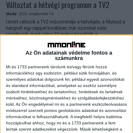
Változtat a hétvégi programon a TV2
Média
2023. szeptember 14.
Ismét változik a TV2 műsorrendje a hétvégén, a Mutasd a
hangod! egy nappal korábban, már szombat este
jelentkezik, majd utána 20 órakor kezdődik a...
Az Ön adatainak védelme fontos a
számunkra
Mi és 1733 partnereink tárolunk és/vagy férünk hozzá
információkhoz egy eszközön, például sütik formájában, és
személyes adatokat dolgozunk fel, például egyedi azonosítókat
és standard információkat, amelyeket az eszköz személyre
szabott hirdetésekhez és tartalomhoz, hirdetések és tartalmak
méréséhez, közönségmérésekhez és szolgáltatásfejlesztéshez
Hétvégétől dupla adagban jön a Sztárban
küld.
Az Ön engedélyével mi és a partnereink eszközleolvasásos
módszerrel szerzett pontos geolokációs adatokat és azonosítási
Sztár leszek
információkat is felhasználhatunk. A megfelelő helyre kattintva
hozzájárulhat ahhoz, hogy mi és a 1733 partnereink a fent
Média
2023. szeptember 8.
leírtak szerint adatkezelést végezzünk. Másik lehetőségként a