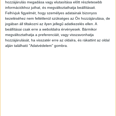
Szombaton és vasárnap este is új részekkel jön a
hozzájárulás megadása vagy elutasítása előtt részletesebb
Sztárban Sztár leszek! a TV2-n. Vasárnap este pedig
információkhoz juthat, és megváltoztathatja beállításait.
visszatér a csatornára Liptai Claudia egy epizód...
Felhívjuk figyelmét, hogy személyes adatainak bizonyos
kezeléséhez nem feltétlenül szükséges az Ön hozzájárulása, de
jogában áll tiltakozni az ilyen jellegű adatkezelés ellen. A
beállításai csak erre a weboldalra érvényesek. Bármikor
megváltoztathatja a preferenciáit, vagy visszavonhatja
hozzájárulását, ha visszatér erre az oldalra, és rákattint az oldal
alján található "Adatvédelem" gombra.
Új zenei show érkezik hamarosan a TV2-re
Média
2023. augusztus 22.
Szeptember 10-én vasárnap vadonatúj műsorral bővül a
TV2 szórakoztató műsorainak hétvégi kínálata. A
szombati Szerencsekerék VIP és a vasárnap esti
Sztárban Sztár leszek! mellé...