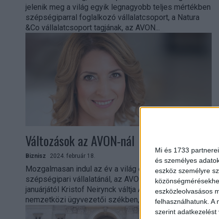
jelenik meg a világ egyik legnagyobb teljes mértékben
szépségiparral foglalkozó vállalatcsoport, a Natura
&Co vállalatcsoport tagjának, az AVON...
Változások az AVON-nál
Mi és 1733 partnerei
Biznisz
2024. február 18.
és személyes adatoka
Mozgalmasan indul az év a világ egyik vezető
eszköz személyre sz
szépségipari vállalatánál, az AVON-nál. 2024.
közönségmérésekhez 
januárjától Kristof Neirynck váltja Angela Cretut a
eszközleolvasásos mó
nemzetközi ügyvezetői székben, aki...
felhasználhatunk. A 
szerint adatkezelést