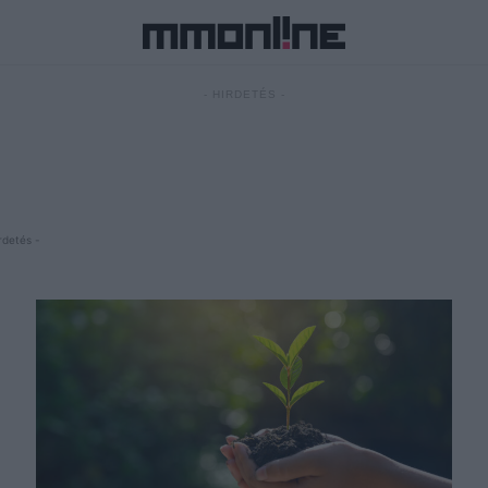
- HIRDETÉS -
rdetés -