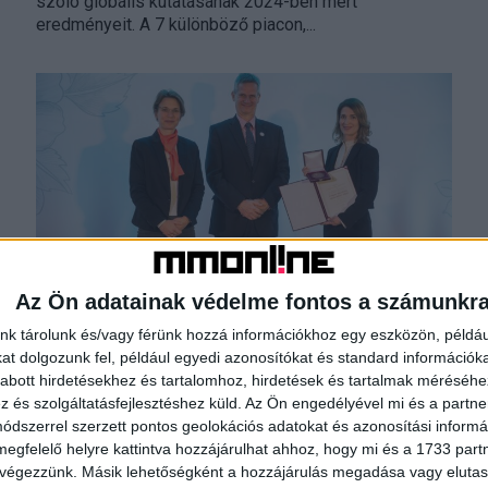
szóló globális kutatásának 2024-ben mért
eredményeit. A 7 különböző piacon,...
Az Ön adatainak védelme fontos a számunkr
Fontos díjjal tüntették ki az AVON-t
nk tárolunk és/vagy férünk hozzá információkhoz egy eszközön, példáu
Brand
2023. december 5.
t dolgozunk fel, például egyedi azonosítókat és standard információk
Az idén 137. születésnapját ünneplő globális
abott hirdetésekhez és tartalomhoz, hirdetések és tartalmak méréséhe
szépségmárka, az AVON évtizedek óta dolgozik
és szolgáltatásfejlesztéshez küld.
Az Ön engedélyével mi és a partne
azért, hogy egy jobb világot teremtsen a nők számára,
dszerrel szerzett pontos geolokációs adatokat és azonosítási informác
amely így egy...
megfelelő helyre kattintva hozzájárulhat ahhoz, hogy mi és a 1733 partne
 végezzünk. Másik lehetőségként a hozzájárulás megadása vagy elutasí