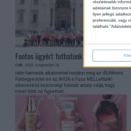
részletesebb informác
adatainak bizonyos k
ilyen jellegű adatke
preferenciáit, vagy v
található "Adatvéde
Fontos ügyért futhatunk a hétvégén
TOV
CSR
2023. szeptember 28.
Idén harmadik alkalommal rendezi meg az iRUNmore
Futóegyesület és az AVON a Fuss MELLettünk!
elnevezésű közösségi futását, amely célja, hogy
minél több nő figyelmét...