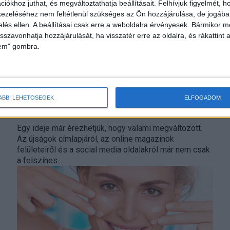
iókhoz juthat, és megváltoztathatja beállításait.
Felhívjuk figyelmét, 
ezeléséhez nem feltétlenül szükséges az Ön hozzájárulása, de jogában 
zelés ellen. A beállításai csak erre a weboldalra érvényesek. Bármikor m
isszavonhatja hozzájárulását, ha visszatér erre az oldalra, és rákattint a
lem" gombra.
Így változtak a szépségideáljaink
ÁBBI LEHETŐSÉGEK
ELFOGADOM
Kutatás
2023. augusztus 24.
Egy ideje már érezhetjük, hogy valami megváltozott.
Az újságok címlapjáról, az online magazinok
felületeiről és a social media oldalakról már nem csak
a felszínes...