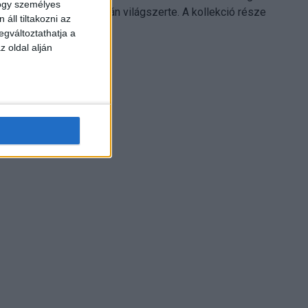
hogy személyes
Electronics platformján világszerte. A kollekció része
áll tiltakozni az
Leonardo...
egváltoztathatja a
z oldal alján