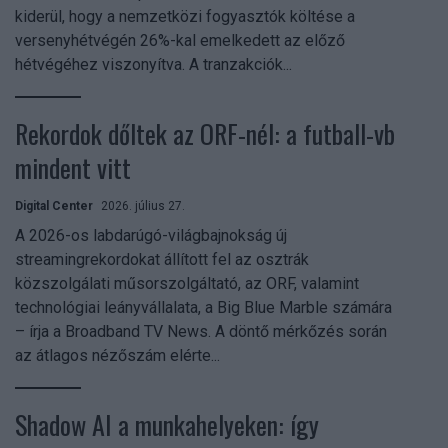
kiderül, hogy a nemzetközi fogyasztók költése a
versenyhétvégén 26%-kal emelkedett az előző
hétvégéhez viszonyítva. A tranzakciók...
Rekordok dőltek az ORF-nél: a futball-vb
mindent vitt
Digital Center
2026. július 27.
A 2026-os labdarúgó-világbajnokság új
streamingrekordokat állított fel az osztrák
közszolgálati műsorszolgáltató, az ORF, valamint
technológiai leányvállalata, a Big Blue Marble számára
– írja a Broadband TV News. A döntő mérkőzés során
az átlagos nézőszám elérte...
Shadow AI a munkahelyeken: így