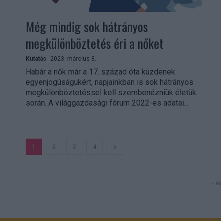
Még mindig sok hátrányos
megkülönböztetés éri a nőket
Kutatás
2023. március 8.
Habár a nők már a 17. század óta küzdenek
egyenjogúságukért, napjainkban is sok hátrányos
megkülönböztetéssel kell szembenézniük életük
során. A világgazdasági fórum 2022-es adatai...
1
2
3
4
- Hi