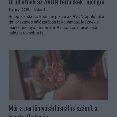
Örülhetnek az AVON termékek rajongói
Biznisz
2025. március 21.
Belép a kiskereskedelmi piacra az AVON, áprilistól a
dm országos hálózatában is kaphatóak lesznek a
márka bizonyos termékei. A népszerű Tanácsadói
hálózat továbbra is...
Már a parfümvásárlásnál is számít a
fenntarthatóság