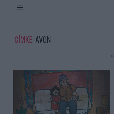
CÍMKE:
AVON
- Hi