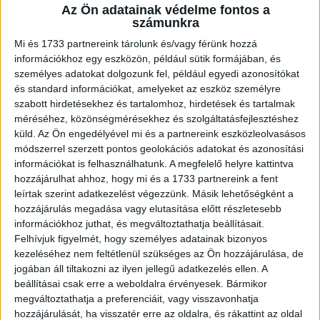
Az Ön adatainak védelme fontos a
Média
2025. november 20.
számunkra
Több mint tízmillió forint bírságot szabott ki a „Balázsék”
Mi és 1733 partnereink tárolunk és/vagy férünk hozzá
című műsorszám egyik adása miatt a Rádió 1-re a
információkhoz egy eszközön, például sütik formájában, és
Nemzeti Média- és Hírközlési Hatóság (NMHH)...
személyes adatokat dolgozunk fel, például egyedi azonosítókat
és standard információkat, amelyeket az eszköz személyre
szabott hirdetésekhez és tartalomhoz, hirdetések és tartalmak
méréséhez, közönségmérésekhez és szolgáltatásfejlesztéshez
küld.
Az Ön engedélyével mi és a partnereink eszközleolvasásos
módszerrel szerzett pontos geolokációs adatokat és azonosítási
információkat is felhasználhatunk. A megfelelő helyre kattintva
hozzájárulhat ahhoz, hogy mi és a 1733 partnereink a fent
leírtak szerint adatkezelést végezzünk. Másik lehetőségként a
hozzájárulás megadása vagy elutasítása előtt részletesebb
információkhoz juthat, és megváltoztathatja beállításait.
Bírság a „Balázsék” miatt, eljárás „A
Felhívjuk figyelmét, hogy személyes adatainak bizonyos
kísértés” kapcsán
kezeléséhez nem feltétlenül szükséges az Ön hozzájárulása, de
jogában áll tiltakozni az ilyen jellegű adatkezelés ellen. A
Média
2025. október 27.
beállításai csak erre a weboldalra érvényesek. Bármikor
megváltoztathatja a preferenciáit, vagy visszavonhatja
Emberi méltóságot sértő kijelentések hangzottak el a
hozzájárulását, ha visszatér erre az oldalra, és rákattint az oldal
„Balázsék” című műsorszámban – állapította meg a