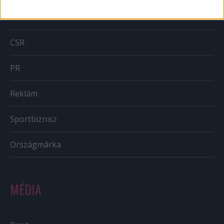
BTL
CSR
PR
Reklám
Sportbiznisz
Országmárka
MÉDIA