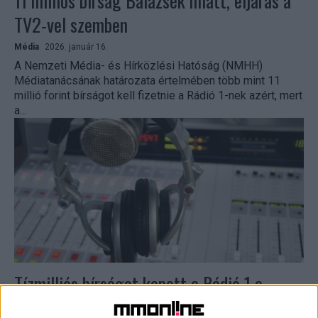
11 milliós bírság Balázsék miatt, eljárás a
TV2-vel szemben
Média
2026. január 16.
A Nemzeti Média- és Hírközlési Hatóság (NMHH)
Médiatanácsának határozata értelmében több mint 11
millió forint bírságot kell fizetnie a Rádió 1-nek azért, mert
a...
Tízmilliós bírságot kapott a Rádió 1 a
„Balázsék” miatt