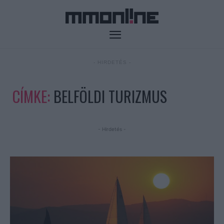
- HIRDETÉS -
CÍMKE:
BELFÖLDI TURIZMUS
- Hirdetés -