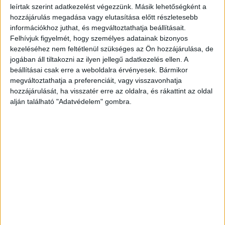
leírtak szerint adatkezelést végezzünk. Másik lehetőségként a
2019-es évhez hasonló, azaz 120-130 milliárd forint
hozzájárulás megadása vagy elutasítása előtt részletesebb
bruttó szobaárbevételre...
információkhoz juthat, és megváltoztathatja beállításait.
Felhívjuk figyelmét, hogy személyes adatainak bizonyos
kezeléséhez nem feltétlenül szükséges az Ön hozzájárulása, de
jogában áll tiltakozni az ilyen jellegű adatkezelés ellen. A
beállításai csak erre a weboldalra érvényesek. Bármikor
megváltoztathatja a preferenciáit, vagy visszavonhatja
hozzájárulását, ha visszatér erre az oldalra, és rákattint az oldal
alján található "Adatvédelem" gombra.
A belföldi turizmus már helyreállt, de a
külföldiek csak lassan térnek vissza
Országmárka
2021. augusztus 9.
A belföldi turizmus stabilan helyreállt a koronavírus-
járvány okozta leállásból, a külföldi vendégek lassabban,
de jönnek Magyarországra – nyilatkozta Guller Zoltán, a
Magyar Turisztikai Ügynökség...