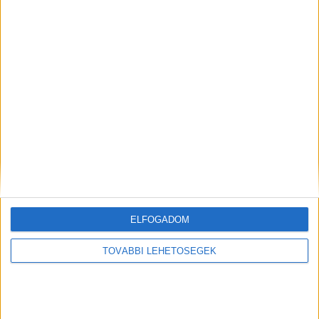
- Hirdetés -
A RADIOCAFÉN
ELFOGADOM
TOVÁBBI LEHETŐSÉGEK