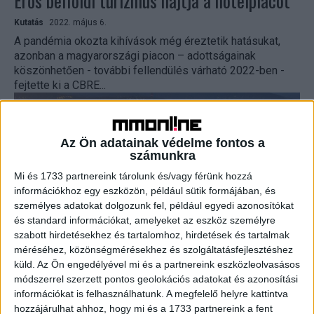
Erős belföldi turizmus hajtja a hotelpiacot
Kutatás
2022. május 6.
A pandémia okozta kihívások még éreztetik hatásukat,
azonban a magyarországi piacon – adottságainak
köszönhetően - további fellendülés várható 2022-ben -
fejtette ki a CBRE...
Az Ön adatainak védelme fontos a
számunkra
Mi és 1733 partnereink tárolunk és/vagy férünk hozzá
információkhoz egy eszközön, például sütik formájában, és
személyes adatokat dolgozunk fel, például egyedi azonosítókat
és standard információkat, amelyeket az eszköz személyre
szabott hirdetésekhez és tartalomhoz, hirdetések és tartalmak
Így alakult tavaly a belföldi turizmus
méréséhez, közönségmérésekhez és szolgáltatásfejlesztéshez
küld.
Az Ön engedélyével mi és a partnereink eszközleolvasásos
Marketing
2022. február 1.
módszerrel szerzett pontos geolokációs adatokat és azonosítási
információkat is felhasználhatunk. A megfelelő helyre kattintva
Tavaly számos rekord született a belföldi turizmusban,
hozzájárulhat ahhoz, hogy mi és a 1733 partnereink a fent
idén a Szallas.hu szakértői legalább a járványt megelőző