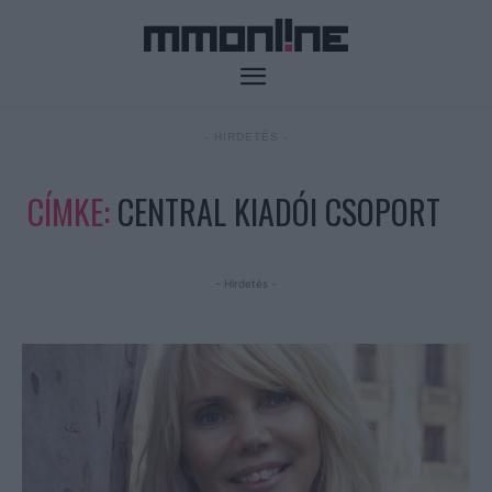
- HIRDETÉS -
CÍMKE:
CENTRAL KIADÓI CSOPORT
- Hirdetés -