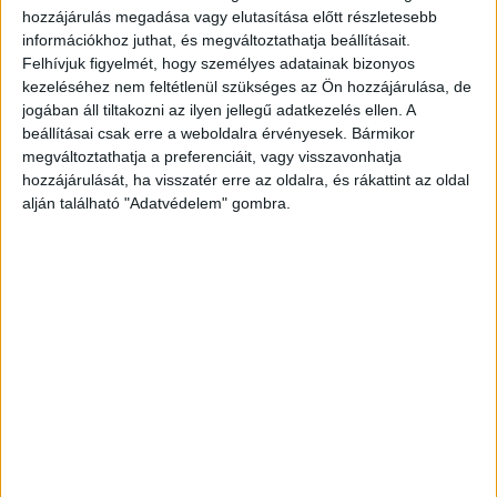
hozzájárulás megadása vagy elutasítása előtt részletesebb
Mesekönyvszerzőként debütál Nagy Ervin, akinek Péterfy
információkhoz juthat, és megváltoztathatja beállításait.
Gergellyel közös könyve, a Robotmese a Central Kiadói
Felhívjuk figyelmét, hogy személyes adatainak bizonyos
Csoport új brandjét, a Lampion Könyveket erősíti. A Central
kezeléséhez nem feltétlenül szükséges az Ön hozzájárulása, de
Kiadói Csoport...
jogában áll tiltakozni az ilyen jellegű adatkezelés ellen. A
beállításai csak erre a weboldalra érvényesek. Bármikor
megváltoztathatja a preferenciáit, vagy visszavonhatja
hozzájárulását, ha visszatér erre az oldalra, és rákattint az oldal
alján található "Adatvédelem" gombra.
Bővíti portfólióját a Central Kiadói Csoport
Biznisz
2021. augusztus 4.
A Central Könyvek és az Animus Könyvek mellett új,
gyerekkönyvkiadói szegmens építésén dolgozik a Central
Kiadói Csoport. Az új ágazat főszerkesztői feladataival a