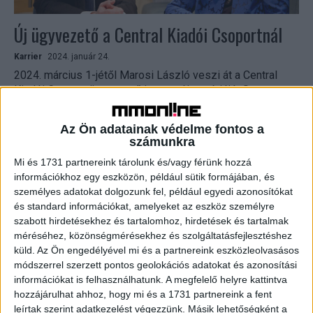
Új ügyvezető a Central Kiadói Csoportnál
Karrier
2024. január 24.
2024. március 1-jétől Marosi László veszi át a Central
Kiadói Csoport ügyvezető igazgatói pozícióját Szemere
Gabriellától, aki a továbbiakban tanácsadóként támogatja a
kiadó munkáját. Szemere...
Az Ön adatainak védelme fontos a
számunkra
Mi és 1731 partnereink tárolunk és/vagy férünk hozzá
információkhoz egy eszközön, például sütik formájában, és
személyes adatokat dolgozunk fel, például egyedi azonosítókat
és standard információkat, amelyeket az eszköz személyre
szabott hirdetésekhez és tartalomhoz, hirdetések és tartalmak
méréséhez, közönségmérésekhez és szolgáltatásfejlesztéshez
küld.
Az Ön engedélyével mi és a partnereink eszközleolvasásos
módszerrel szerzett pontos geolokációs adatokat és azonosítási
információkat is felhasználhatunk. A megfelelő helyre kattintva
Új szerepben mutatkozik be Nagy Ervin
hozzájárulhat ahhoz, hogy mi és a 1731 partnereink a fent
leírtak szerint adatkezelést végezzünk. Másik lehetőségként a
Brand
2022. április 6.