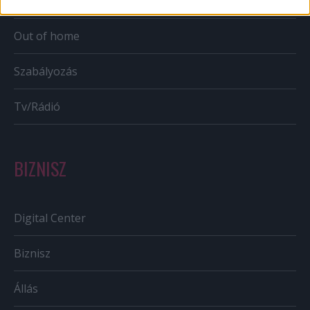
Bulvár
Out of home
Szabályozás
Tv/Rádió
BIZNISZ
Digital Center
Biznisz
Állás