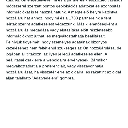
Noah Harari.
módszerrel szerzett pontos geolokációs adatokat és azonosítási
információkat is felhasználhatunk. A megfelelő helyre kattintva
Szemere Gabriellát a vezetői székben egykori mentoráltja,
hozzájárulhat ahhoz, hogy mi és a 1733 partnereink a fent
Marosi László követi, aki 2010-ben került a kiadóhoz
leírtak szerint adatkezelést végezzünk. Másik lehetőségként a
szerkesztőként, itt tanult bele a kiadói szakmába.
hozzájárulás megadása vagy elutasítása előtt részletesebb
információkhoz juthat, és megváltoztathatja beállításait.
Felhívjuk figyelmét, hogy személyes adatainak bizonyos
„Büszke vagyok, hogy Gabriella a kiadó irányítását nekem
kezeléséhez nem feltétlenül szükséges az Ön hozzájárulása, de
adja át, kevés olyan erős és összetartó szakmai műhely
jogában áll tiltakozni az ilyen jellegű adatkezelés ellen. A
van a könyvszakmában, mint amilyennek most átvehetem
beállításai csak erre a weboldalra érvényesek. Bármikor
a vezetését. Célom a kiadó márkáinak további erősítése
megváltoztathatja a preferenciáit, vagy visszavonhatja
és emellett új műfajok kipróbálása. Kiemelném a Lampion
hozzájárulását, ha visszatér erre az oldalra, és rákattint az oldal
Könyvek sikertörténetét, hiszen 2021-es indulása óta
alján található "Adatvédelem" gombra.
előkelő helyet szerzett magának a hazai
gyerekkönyvkiadásban, és alkotóközösségéhez
számtalan nagyszerű magyar szerző és illusztrátor
csatlakozott” – mondta el Marosi László.
CÍMKÉK
Central Kiadói Csoport
Marosi László