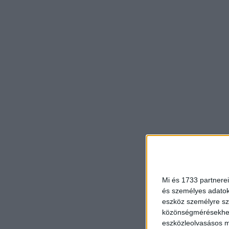
Mi és 1733 partnerei
és személyes adatoka
eszköz személyre sz
közönségmérésekhez 
eszközleolvasásos mó