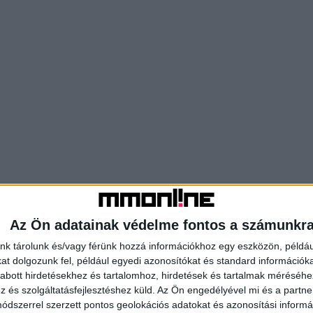
Az Ön adatainak védelme fontos a számunkr
nk tárolunk és/vagy férünk hozzá információkhoz egy eszközön, példáu
t dolgozunk fel, például egyedi azonosítókat és standard információk
abott hirdetésekhez és tartalomhoz, hirdetések és tartalmak méréséhe
és szolgáltatásfejlesztéshez küld.
Az Ön engedélyével mi és a partne
dszerrel szerzett pontos geolokációs adatokat és azonosítási informác