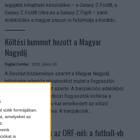
legújabb kihajtható készülékei – a Galaxy Z Fold8, a
Galaxy Z Fold8 Ultra és a Galaxy Z Flip8 – iránti
érdeklődés a magyar piacon is felülmúlja a korábbi...
Költési bummot hozott a Magyar
Nagydíj
Digital Center
2026. július 30.
A Revolut közleménye szerint a Magyar Nagydíj
hétvégéje jelentős növekedést mutat a fogyasztói
aktivitásban Budapest szerte. A tranzakciós adatokból
kiderül, hogy a nemzetközi fogyasztók költése a
a
versenyhétvégén 26%-kal emelkedett az előző
l sütik formájában,
hétvégéhez viszonyítva. A tranzakciók...
at, amelyeket az
z,
Rekordok dőltek az ORF-nél: a futball-vb
reink
iókat is