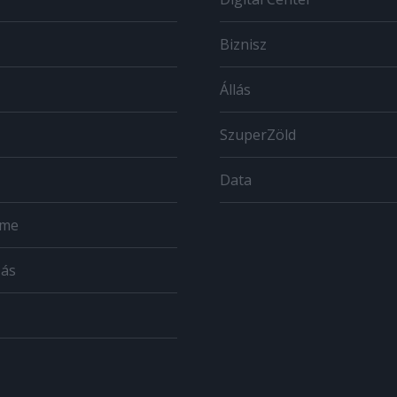
Biznisz
Állás
SzuperZöld
Data
ome
zás