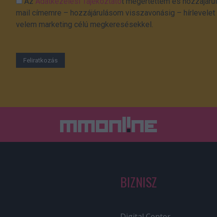
Az
Adatkezelési Tájékoztató
t megértettem és hozzájárul
mail címemre – hozzájárulásom visszavonásig – hírlevelet k
velem marketing célú megkeresésekkel.
BIZNISZ
Digital Center