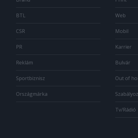
BTL
Web
CSR
Mobil
PR
Karrier
Reklám
Bulvár
Sportbiznisz
Out of h
Országmárka
Szabályo
Tv/Rádió