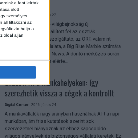
mindent vitt
reink a fent leírtak
tása előtt
Digital Center
2026. július 27.
hogy személyes
áll tiltakozni az
A 2026-os labdarúgó-világbajnokság új
egváltoztathatja a
streamingrekordokat állított fel az osztrák
z oldal alján
közszolgálati műsorszolgáltató, az ORF, valamint
technológiai leányvállalata, a Big Blue Marble számára
– írja a Broadband TV News. A döntő mérkőzés során
az átlagos nézőszám elérte...
Shadow AI a munkahelyeken: így
szerezhetik vissza a cégek a kontrollt
Digital Center
2026. július 24.
A munkavállalók nagy arányban használnak AI-t a napi
munkában, ám friss kutatások szerint sok
szervezetnél hiányoznak az ehhez kapcsolódó
világos irányelvek és biztonságos vállalati keretek. Ez