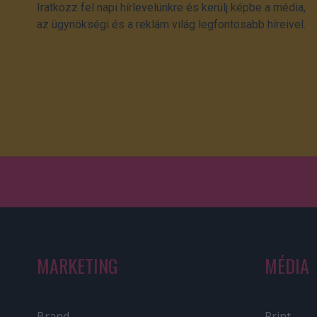
Iratkozz fel napi hírlevelünkre és kerülj képbe a média,
az ügynökségi és a reklám világ legfontosabb híreivel.
MARKETING
MÉDIA
Brand
Print