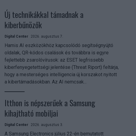
Új technikákkal támadnak a
kiberbűnözők
Digital Center
2026. augusztus 7.
Hamis AI eszközökhöz kapcsolódó segítségnyújtó
oldalak, QR-kódos csalások és továbbra is egyre
fejlettebb zsarolóvírusok: az ESET legfrissebb
kiberfenyegetettségi jelentése (Threat Riport) feltárja,
hogy a mesterséges intelligencia új korszakot nyitott
a kibertámadásokban. Az AI nemcsak...
Itthon is népszerűek a Samsung
kihajtható mobiljai
Digital Center
2026. augusztus 3.
A Samsung Electronics július 22-én bemutatott