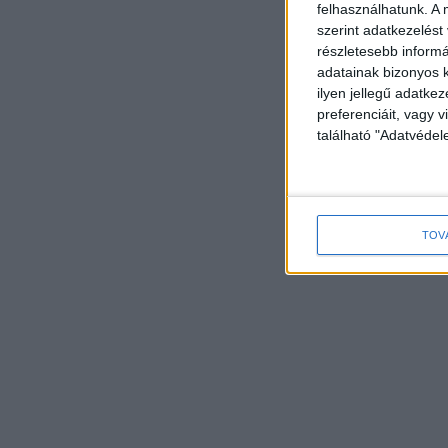
felhasználhatunk. A 
szerint adatkezelést
részletesebb informác
adatainak bizonyos k
ilyen jellegű adatke
preferenciáit, vagy v
található "Adatvéde
TOV