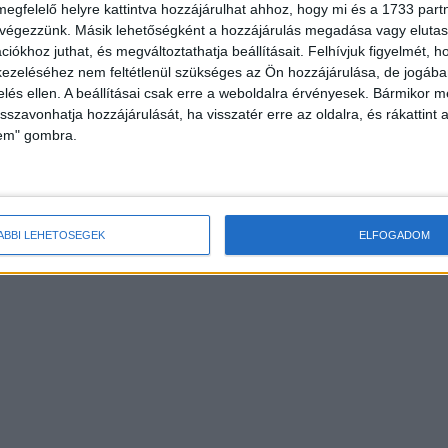
megfelelő helyre kattintva hozzájárulhat ahhoz, hogy mi és a 1733 partne
 végezzünk. Másik lehetőségként a hozzájárulás megadása vagy elutasí
iókhoz juthat, és megváltoztathatja beállításait.
Felhívjuk figyelmét, 
ezeléséhez nem feltétlenül szükséges az Ön hozzájárulása, de jogában 
zelés ellen. A beállításai csak erre a weboldalra érvényesek. Bármikor m
isszavonhatja hozzájárulását, ha visszatér erre az oldalra, és rákattint a
lem" gombra.
ÁBBI LEHETŐSÉGEK
ELFOGADOM