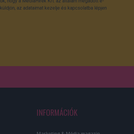
ok, hogy a MédiaHírek Kft. az általam megadott e-
üldjön, az adataimat kezelje és kapcsolatba lépjen
INFORMÁCIÓK
Marketing & Média magazin