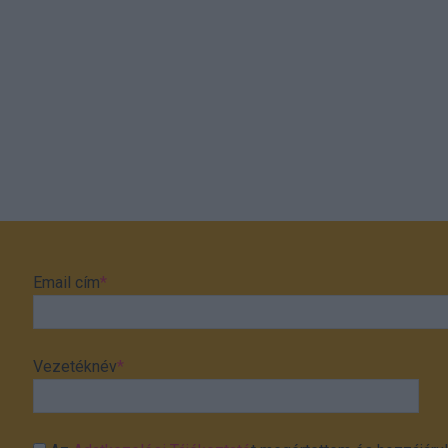
Email cím
*
Vezetéknév
*