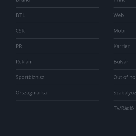
BTL
Web
CSR
Mobil
PR
Karrier
Reklám
Bulvár
Sportbiznisz
Out of h
Országmárka
Szabályo
Tv/Rádió