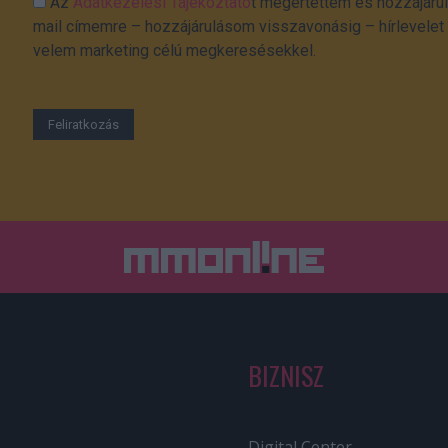
Az
Adatkezelési Tájékoztató
t megértettem és hozzájárul
mail címemre – hozzájárulásom visszavonásig – hírlevelet k
velem marketing célú megkeresésekkel.
BIZNISZ
Digital Center