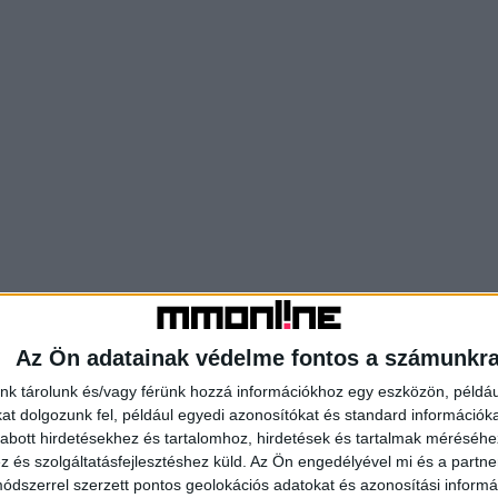
Az Ön adatainak védelme fontos a számunkr
nk tárolunk és/vagy férünk hozzá információkhoz egy eszközön, példáu
t dolgozunk fel, például egyedi azonosítókat és standard információk
abott hirdetésekhez és tartalomhoz, hirdetések és tartalmak méréséhe
és szolgáltatásfejlesztéshez küld.
Az Ön engedélyével mi és a partne
dszerrel szerzett pontos geolokációs adatokat és azonosítási informác