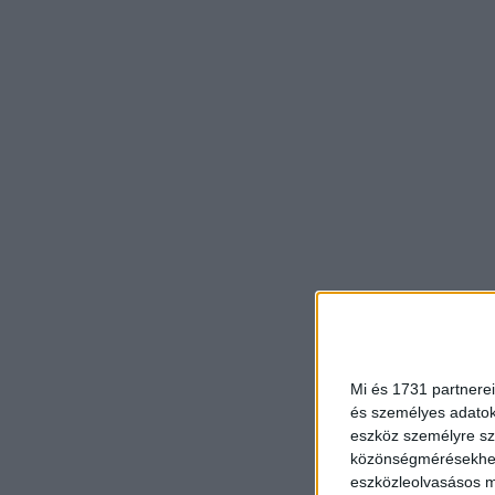
Mi és 1731 partnerei
és személyes adatoka
eszköz személyre sz
közönségmérésekhez 
eszközleolvasásos mó