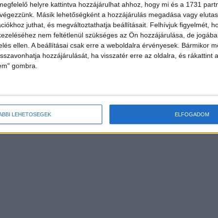
megfelelő helyre kattintva hozzájárulhat ahhoz, hogy mi és a 1731 partne
 végezzünk. Másik lehetőségként a hozzájárulás megadása vagy elutasí
iókhoz juthat, és megváltoztathatja beállításait.
Felhívjuk figyelmét, 
ezeléséhez nem feltétlenül szükséges az Ön hozzájárulása, de jogában 
zelés ellen. A beállításai csak erre a weboldalra érvényesek. Bármikor m
isszavonhatja hozzájárulását, ha visszatér erre az oldalra, és rákattint a
lem" gombra.
ÁBBI LEHETŐSÉGEK
ELFOGADOM