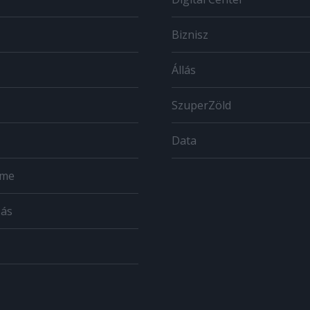
Biznisz
Állás
SzuperZöld
Data
ome
zás