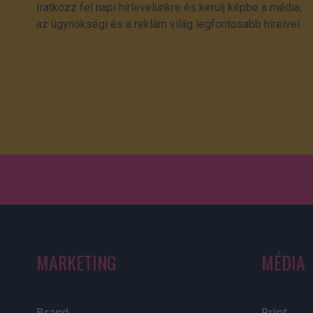
Iratkozz fel napi hírlevelünkre és kerülj képbe a média,
az ügynökségi és a reklám világ legfontosabb híreivel.
MARKETING
MÉDIA
Brand
Print