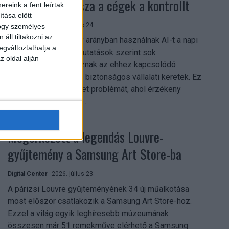
szerezhetik vissza a cégek a kontrollt
reink a fent leírtak
tása előtt
Digital Center
2026. július 24.
hogy személyes
áll tiltakozni az
A munkavállalók nagy arányban használnak AI-t a napi
egváltoztathatja a
munkában, ám friss kutatások szerint sok
z oldal alján
szervezetnél hiányoznak az ehhez kapcsolódó
világos irányelvek és biztonságos vállalati keretek. Ez
különösen ott jelenthet problémát, ahol érzékeny
üzleti információkkal...
Megérkezett a legendás Louvre-
gyűjtemény a Samsung Art Store-ba
Digital Center
2026. július 23.
A párizsi Louvre gyűjteményének 34 új műalkotása
most először csatlakozik a Samsung Art Store-hoz.
Ezzel a világ egyik leghíresebb múzeumának
összesen már 51 remekműve elérhető a Samsung