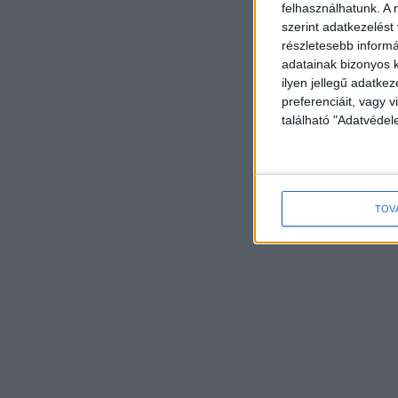
felhasználhatunk. A 
szerint adatkezelést
részletesebb informác
adatainak bizonyos k
ilyen jellegű adatke
preferenciáit, vagy v
található "Adatvéde
TOV