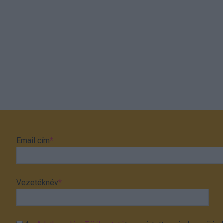
Email cím
*
Vezetéknév
*