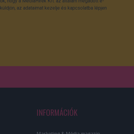
ok, hogy a MédiaHírek Kft. az általam megadott e-
üldjön, az adataimat kezelje és kapcsolatba lépjen
INFORMÁCIÓK
Marketing & Média magazin