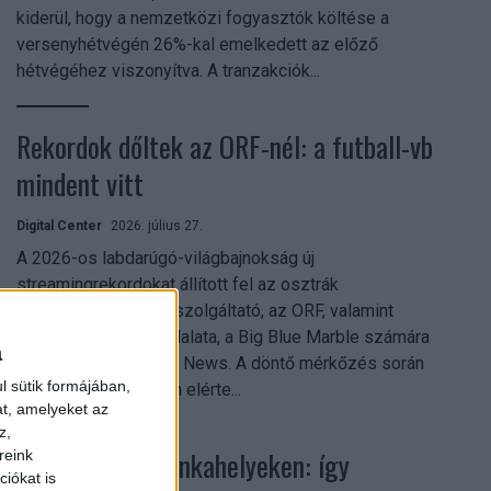
kiderül, hogy a nemzetközi fogyasztók költése a
versenyhétvégén 26%-kal emelkedett az előző
hétvégéhez viszonyítva. A tranzakciók...
Rekordok dőltek az ORF-nél: a futball-vb
mindent vitt
Digital Center
2026. július 27.
A 2026-os labdarúgó-világbajnokság új
streamingrekordokat állított fel az osztrák
közszolgálati műsorszolgáltató, az ORF, valamint
technológiai leányvállalata, a Big Blue Marble számára
a
– írja a Broadband TV News. A döntő mérkőzés során
l sütik formájában,
az átlagos nézőszám elérte...
at, amelyeket az
z,
Shadow AI a munkahelyeken: így
reink
iókat is