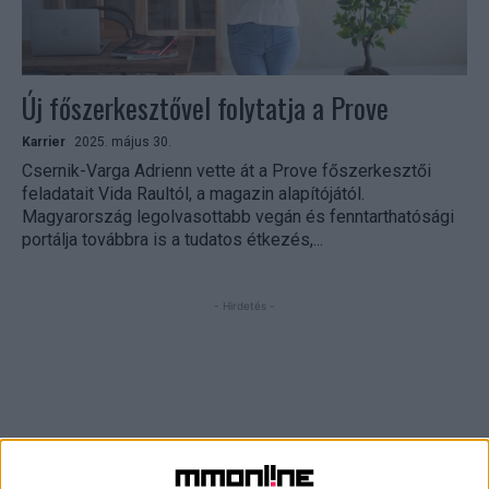
Új főszerkesztővel folytatja a Prove
Karrier
2025. május 30.
Csernik-Varga Adrienn vette át a Prove főszerkesztői
feladatait Vida Raultól, a magazin alapítójától.
Magyarország legolvasottabb vegán és fenntarthatósági
portálja továbbra is a tudatos étkezés,...
- Hirdetés -