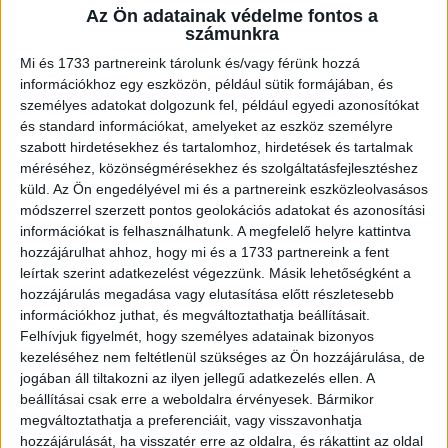
Az Ön adatainak védelme fontos a
A RADIOCAFÉN
számunkra
Mi és 1733 partnereink tárolunk és/vagy férünk hozzá
információkhoz egy eszközön, például sütik formájában, és
személyes adatokat dolgozunk fel, például egyedi azonosítókat
és standard információkat, amelyeket az eszköz személyre
szabott hirdetésekhez és tartalomhoz, hirdetések és tartalmak
méréséhez, közönségmérésekhez és szolgáltatásfejlesztéshez
küld.
Az Ön engedélyével mi és a partnereink eszközleolvasásos
módszerrel szerzett pontos geolokációs adatokat és azonosítási
információkat is felhasználhatunk. A megfelelő helyre kattintva
hozzájárulhat ahhoz, hogy mi és a 1733 partnereink a fent
Korábbi adások
leírtak szerint adatkezelést végezzünk. Másik lehetőségként a
hozzájárulás megadása vagy elutasítása előtt részletesebb
A rovat támogatói:
információkhoz juthat, és megváltoztathatja beállításait.
Felhívjuk figyelmét, hogy személyes adatainak bizonyos
kezeléséhez nem feltétlenül szükséges az Ön hozzájárulása, de
jogában áll tiltakozni az ilyen jellegű adatkezelés ellen. A
beállításai csak erre a weboldalra érvényesek. Bármikor
megváltoztathatja a preferenciáit, vagy visszavonhatja
hozzájárulását, ha visszatér erre az oldalra, és rákattint az oldal