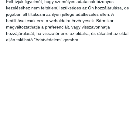
Rákapcsolt az e-sportra a Lenovo
Felhívjuk figyelmét, hogy személyes adatainak bizonyos
kezeléséhez nem feltétlenül szükséges az Ön hozzájárulása, de
Sportbiznisz
2018. május 16.
jogában áll tiltakozni az ilyen jellegű adatkezelés ellen. A
beállításai csak erre a weboldalra érvényesek. Bármikor
Két év alatt négymillió forinttal támogatott közel harminc
megváltoztathatja a preferenciáit, vagy visszavonhatja
csapatot a Lenovo égisze alatt létrejött Lenovo Legion
hozzájárulását, ha visszatér erre az oldalra, és rákattint az oldal
Kupa. Az idén harmadik évébe lépő e-sportot támogató...
alján található "Adatvédelem" gombra.
- Hirdetés -
A RADIOCAFÉN