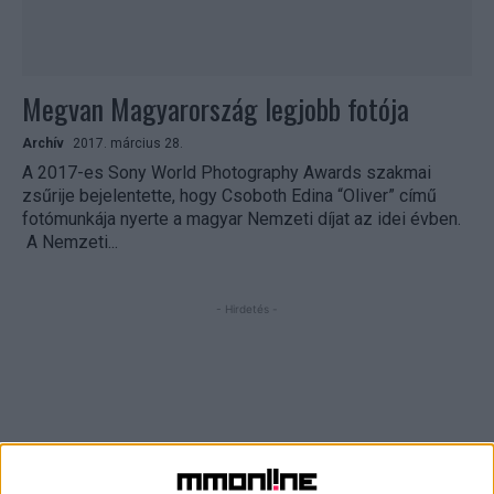
Megvan Magyarország legjobb fotója
Archív
2017. március 28.
A 2017-es Sony World Photography Awards szakmai
zsűrije bejelentette, hogy Csoboth Edina “Oliver” című
fotómunkája nyerte a magyar Nemzeti díjat az idei évben.
A Nemzeti...
- Hirdetés -