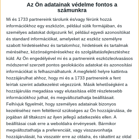
Az Ön adatainak védelme fontos a
A RADIOCAFÉN
számunkra
Mi és 1733 partnereink tárolunk és/vagy férünk hozzá
információkhoz egy eszközön, például sütik formájában, és
személyes adatokat dolgozunk fel, például egyedi azonosítókat
és standard információkat, amelyeket az eszköz személyre
szabott hirdetésekhez és tartalomhoz, hirdetések és tartalmak
méréséhez, közönségmérésekhez és szolgáltatásfejlesztéshez
küld.
Az Ön engedélyével mi és a partnereink eszközleolvasásos
módszerrel szerzett pontos geolokációs adatokat és azonosítási
információkat is felhasználhatunk. A megfelelő helyre kattintva
hozzájárulhat ahhoz, hogy mi és a 1733 partnereink a fent
Korábbi adások
leírtak szerint adatkezelést végezzünk. Másik lehetőségként a
hozzájárulás megadása vagy elutasítása előtt részletesebb
A rovat támogatói:
információkhoz juthat, és megváltoztathatja beállításait.
Felhívjuk figyelmét, hogy személyes adatainak bizonyos
kezeléséhez nem feltétlenül szükséges az Ön hozzájárulása, de
jogában áll tiltakozni az ilyen jellegű adatkezelés ellen. A
beállításai csak erre a weboldalra érvényesek. Bármikor
megváltoztathatja a preferenciáit, vagy visszavonhatja
hozzájárulását, ha visszatér erre az oldalra, és rákattint az oldal