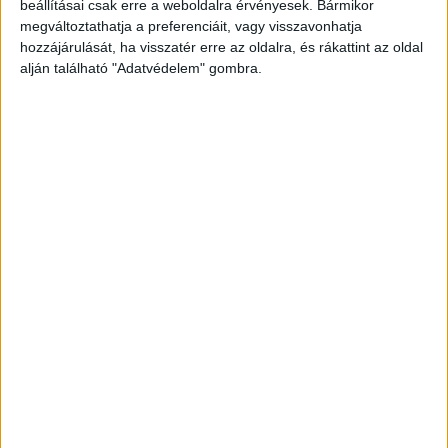
beállításai csak erre a weboldalra érvényesek. Bármikor
megváltoztathatja a preferenciáit, vagy visszavonhatja
hozzájárulását, ha visszatér erre az oldalra, és rákattint az oldal
alján található "Adatvédelem" gombra.
Korábbi adások
A rovat támogatói:
Még több podcast