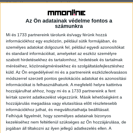
Milliók jutottak a tévéknek
Szabályozás
2020. június 18.
Az Ön adatainak védelme fontos a
Hír-, közéleti és magazinműsorokat készíthet összesen
számunkra
122 millió forintból huszonöt helyi és körzeti televízió a
Nemzeti Média- és Hírközlési Hatóság (NMHH)
Mi és 1733 partnereink tárolunk és/vagy férünk hozzá
Médiatanácsának legutóbbi ülésén...
információkhoz egy eszközön, például sütik formájában, és
személyes adatokat dolgozunk fel, például egyedi azonosítókat
és standard információkat, amelyeket az eszköz személyre
- Hirdetés -
szabott hirdetésekhez és tartalomhoz, hirdetések és tartalmak
méréséhez, közönségmérésekhez és szolgáltatásfejlesztéshez
küld.
Az Ön engedélyével mi és a partnereink eszközleolvasásos
módszerrel szerzett pontos geolokációs adatokat és azonosítási
információkat is felhasználhatunk. A megfelelő helyre kattintva
hozzájárulhat ahhoz, hogy mi és a 1733 partnereink a fent
leírtak szerint adatkezelést végezzünk. Másik lehetőségként a
hozzájárulás megadása vagy elutasítása előtt részletesebb
információkhoz juthat, és megváltoztathatja beállításait.
A RADIOCAFÉN
Felhívjuk figyelmét, hogy személyes adatainak bizonyos
kezeléséhez nem feltétlenül szükséges az Ön hozzájárulása, de
jogában áll tiltakozni az ilyen jellegű adatkezelés ellen. A