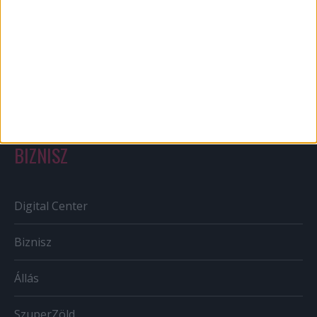
Out of home
Szabályozás
Tv/Rádió
BIZNISZ
Digital Center
Biznisz
Állás
SzuperZöld