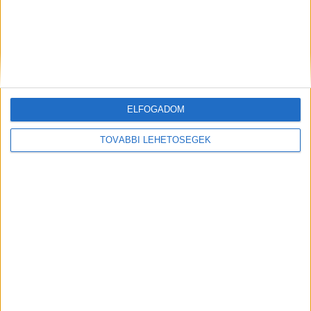
Hírlevél
ELFOGADOM
TOVÁBBI LEHETŐSÉGEK
feliratkozás
Iratkozz fel napi hírlevelünkre és kerülj képbe a média, az
ügynökségi és a reklám világ legfontosabb híreivel.
Email cím
*