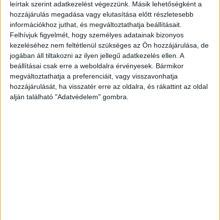
Felpörgethetik digitális hirdetéseiket az
leírtak szerint adatkezelést végezzünk. Másik lehetőségként a
étel- és italmárkák
hozzájárulás megadása vagy elutasítása előtt részletesebb
információkhoz juthat, és megváltoztathatja beállításait.
Kutatás
2021. április 28.
Felhívjuk figyelmét, hogy személyes adatainak bizonyos
Bőven a szegmens összes hirdetési kiadására becsült 4
kezeléséhez nem feltétlenül szükséges az Ön hozzájárulása, de
százalék feletti ütemben, éves szinten 7 százalékkal
jogában áll tiltakozni az ilyen jellegű adatkezelés ellen. A
növelhetik a digitális csatornákra fordított
beállításai csak erre a weboldalra érvényesek. Bármikor
reklámköltéseiket 2023-ig az FMCG...
megváltoztathatja a preferenciáit, vagy visszavonhatja
hozzájárulását, ha visszatér erre az oldalra, és rákattint az oldal
alján található "Adatvédelem" gombra.
A tradicionális média reneszánsza –
“Programmatic everything” 20 éven belül!