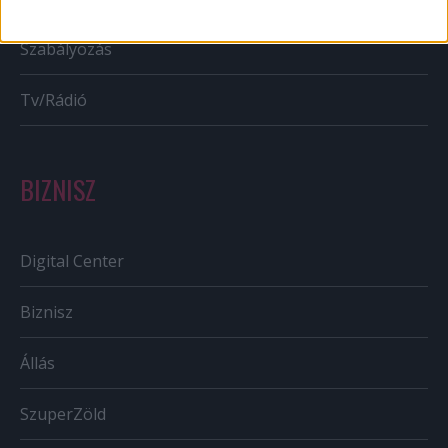
Szabályozás
Tv/Rádió
BIZNISZ
Digital Center
Biznisz
Állás
SzuperZöld