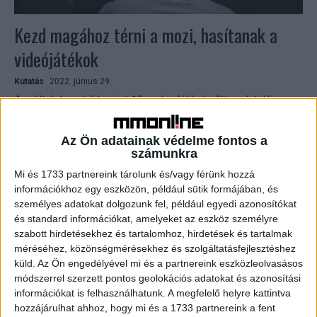
Kezd magához térni a mozi, hasítanak a
videójátékok
Kutatás
2022. június 29.
A múlt évben több mint 10 százalékkal nőtt a globális
szórakoztató- és médiaipar a PwC elemzése szerint. Az
iparág egyre digitálisabbá, mobilabbá és ifjúság-
Az Ön adatainak védelme fontos a
orientáltabbá...
számunkra
Mi és 1733 partnereink tárolunk és/vagy férünk hozzá
információkhoz egy eszközön, például sütik formájában, és
személyes adatokat dolgozunk fel, például egyedi azonosítókat
és standard információkat, amelyeket az eszköz személyre
szabott hirdetésekhez és tartalomhoz, hirdetések és tartalmak
méréséhez, közönségmérésekhez és szolgáltatásfejlesztéshez
küld.
Az Ön engedélyével mi és a partnereink eszközleolvasásos
módszerrel szerzett pontos geolokációs adatokat és azonosítási
információkat is felhasználhatunk. A megfelelő helyre kattintva
hozzájárulhat ahhoz, hogy mi és a 1733 partnereink a fent