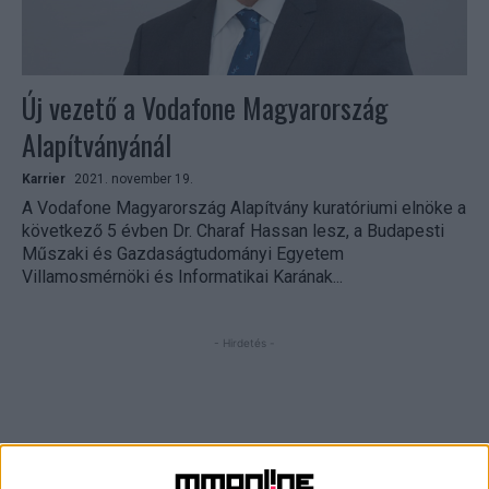
Új vezető a Vodafone Magyarország
Alapítványánál
Karrier
2021. november 19.
A Vodafone Magyarország Alapítvány kuratóriumi elnöke a
következő 5 évben Dr. Charaf Hassan lesz, a Budapesti
Műszaki és Gazdaságtudományi Egyetem
Villamosmérnöki és Informatikai Karának...
- Hirdetés -