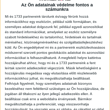
Az Ön adatainak védelme fontos a
számunkra
A RADIOCAFÉN
Mi és 1733 partnereink tárolunk és/vagy férünk hozzá
információkhoz egy eszközön, például sütik formájában, és
személyes adatokat dolgozunk fel, például egyedi azonosítókat
és standard információkat, amelyeket az eszköz személyre
szabott hirdetésekhez és tartalomhoz, hirdetések és tartalmak
méréséhez, közönségmérésekhez és szolgáltatásfejlesztéshez
küld.
Az Ön engedélyével mi és a partnereink eszközleolvasásos
módszerrel szerzett pontos geolokációs adatokat és azonosítási
információkat is felhasználhatunk. A megfelelő helyre kattintva
hozzájárulhat ahhoz, hogy mi és a 1733 partnereink a fent
leírtak szerint adatkezelést végezzünk. Másik lehetőségként a
hozzájárulás megadása vagy elutasítása előtt részletesebb
Korábbi adások
információkhoz juthat, és megváltoztathatja beállításait.
Felhívjuk figyelmét, hogy személyes adatainak bizonyos
A rovat támogatói:
kezeléséhez nem feltétlenül szükséges az Ön hozzájárulása, de
jogában áll tiltakozni az ilyen jellegű adatkezelés ellen. A
beállításai csak erre a weboldalra érvényesek. Bármikor
megváltoztathatja a preferenciáit, vagy visszavonhatja
hozzájárulását, ha visszatér erre az oldalra, és rákattint az oldal