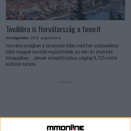
Továbbra is Horvátország a favorit
Országmárka
2018. augusztus 8.
Horvátországban a tavalyinál több mint hét százalékkal
több magyar turistát regisztráltak az idei év első hét
hónapjában. Január elsejétől július végéig 9,725 millió
külföldi turista...
- Hirdetés -