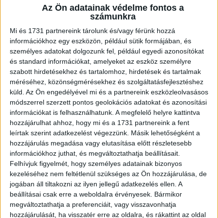
Az Ön adatainak védelme fontos a
A RADIOCAFÉN
számunkra
Mi és 1731 partnereink tárolunk és/vagy férünk hozzá
információkhoz egy eszközön, például sütik formájában, és
személyes adatokat dolgozunk fel, például egyedi azonosítókat
és standard információkat, amelyeket az eszköz személyre
szabott hirdetésekhez és tartalomhoz, hirdetések és tartalmak
méréséhez, közönségmérésekhez és szolgáltatásfejlesztéshez
küld.
Az Ön engedélyével mi és a partnereink eszközleolvasásos
módszerrel szerzett pontos geolokációs adatokat és azonosítási
információkat is felhasználhatunk. A megfelelő helyre kattintva
hozzájárulhat ahhoz, hogy mi és a 1731 partnereink a fent
Korábbi adások
leírtak szerint adatkezelést végezzünk. Másik lehetőségként a
hozzájárulás megadása vagy elutasítása előtt részletesebb
A rovat támogatói:
információkhoz juthat, és megváltoztathatja beállításait.
Felhívjuk figyelmét, hogy személyes adatainak bizonyos
kezeléséhez nem feltétlenül szükséges az Ön hozzájárulása, de
jogában áll tiltakozni az ilyen jellegű adatkezelés ellen. A
beállításai csak erre a weboldalra érvényesek. Bármikor
megváltoztathatja a preferenciáit, vagy visszavonhatja
hozzájárulását, ha visszatér erre az oldalra, és rákattint az oldal