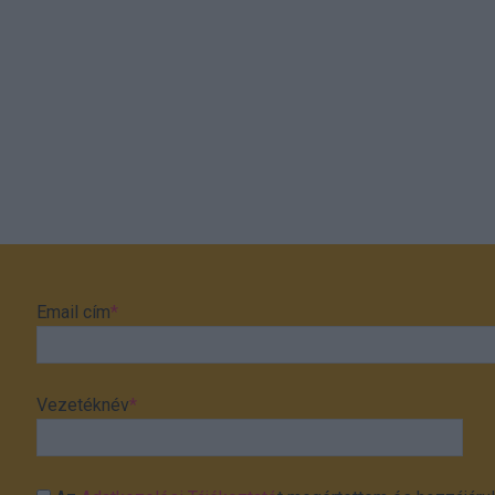
Email cím
*
Vezetéknév
*