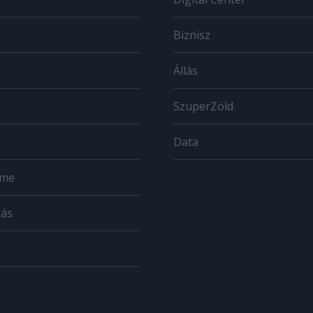
Biznisz
Állás
SzuperZöld
Data
ome
zás