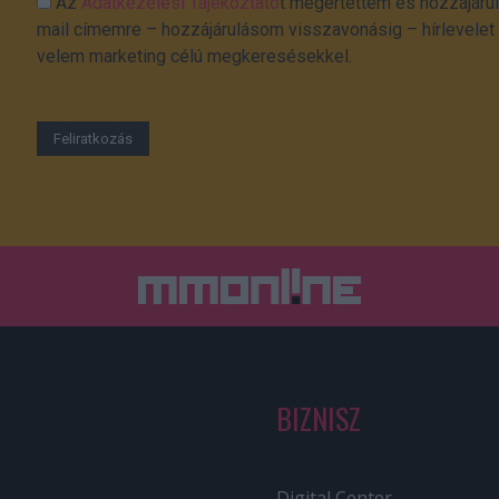
Az
Adatkezelési Tájékoztató
t megértettem és hozzájárul
mail címemre – hozzájárulásom visszavonásig – hírlevelet k
velem marketing célú megkeresésekkel.
BIZNISZ
Digital Center