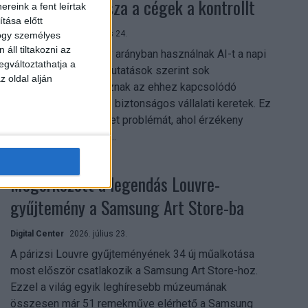
szerezhetik vissza a cégek a kontrollt
reink a fent leírtak
tása előtt
Digital Center
2026. július 24.
hogy személyes
áll tiltakozni az
A munkavállalók nagy arányban használnak AI-t a napi
egváltoztathatja a
munkában, ám friss kutatások szerint sok
z oldal alján
szervezetnél hiányoznak az ehhez kapcsolódó
világos irányelvek és biztonságos vállalati keretek. Ez
különösen ott jelenthet problémát, ahol érzékeny
üzleti információkkal...
Megérkezett a legendás Louvre-
gyűjtemény a Samsung Art Store-ba
Digital Center
2026. július 23.
A párizsi Louvre gyűjteményének 34 új műalkotása
most először csatlakozik a Samsung Art Store-hoz.
Ezzel a világ egyik leghíresebb múzeumának
összesen már 51 remekműve elérhető a Samsung