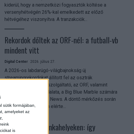
kiderül, hogy a nemzetközi fogyasztók költése a
versenyhétvégén 26%-kal emelkedett az előző
hétvégéhez viszonyítva. A tranzakciók...
Rekordok dőltek az ORF-nél: a futball-vb
mindent vitt
Digital Center
2026. július 27.
A 2026-os labdarúgó-világbajnokság új
streamingrekordokat állított fel az osztrák
közszolgálati műsorszolgáltató, az ORF, valamint
technológiai leányvállalata, a Big Blue Marble számára
a
– írja a Broadband TV News. A döntő mérkőzés során
l sütik formájában,
az átlagos nézőszám elérte...
at, amelyeket az
z,
Shadow AI a munkahelyeken: így
reink
iókat is