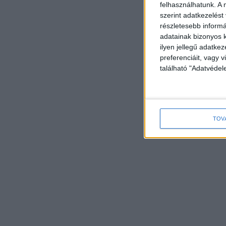
felhasználhatunk. A 
szerint adatkezelést
részletesebb informác
adatainak bizonyos k
ilyen jellegű adatke
preferenciáit, vagy v
található "Adatvéde
TOV