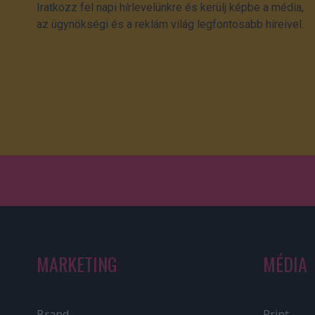
Iratkozz fel napi hírlevelünkre és kerülj képbe a média,
az ügynökségi és a reklám világ legfontosabb híreivel.
MARKETING
MÉDIA
Brand
Print