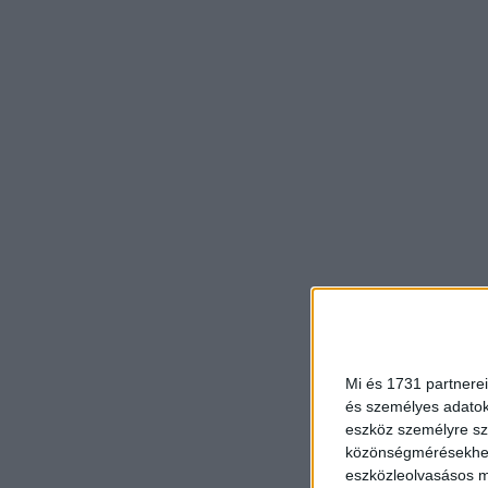
Mi és 1731 partnerei
és személyes adatoka
eszköz személyre sz
közönségmérésekhez 
eszközleolvasásos mó