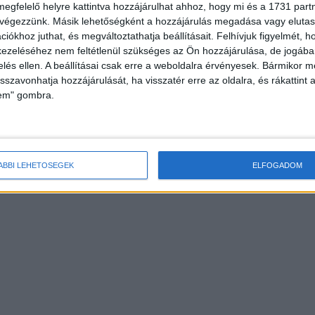
megfelelő helyre kattintva hozzájárulhat ahhoz, hogy mi és a 1731 partne
 végezzünk. Másik lehetőségként a hozzájárulás megadása vagy elutasí
iókhoz juthat, és megváltoztathatja beállításait.
Felhívjuk figyelmét, 
ezeléséhez nem feltétlenül szükséges az Ön hozzájárulása, de jogában 
zelés ellen. A beállításai csak erre a weboldalra érvényesek. Bármikor m
isszavonhatja hozzájárulását, ha visszatér erre az oldalra, és rákattint a
lem" gombra.
ÁBBI LEHETŐSÉGEK
ELFOGADOM