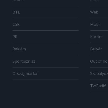
BTL
Web
CSR
Mobil
PR
Karrier
Reklám
Bulvár
Sportbiznisz
Out of h
Országmárka
Szabályo
Tv/Rádió