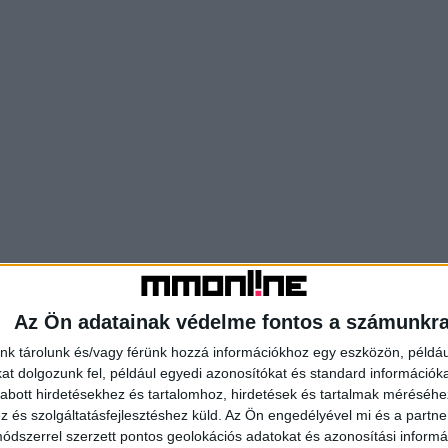
Az Ön adatainak védelme fontos a számunkr
nk tárolunk és/vagy férünk hozzá információkhoz egy eszközön, példáu
t dolgozunk fel, például egyedi azonosítókat és standard információk
abott hirdetésekhez és tartalomhoz, hirdetések és tartalmak méréséhe
és szolgáltatásfejlesztéshez küld.
Az Ön engedélyével mi és a partne
dszerrel szerzett pontos geolokációs adatokat és azonosítási informác