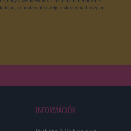
ok, hogy a MédiaHírek Kft. az általam megadott e-
üldjön, az adataimat kezelje és kapcsolatba lépjen
INFORMÁCIÓK
Marketing & Média magazin