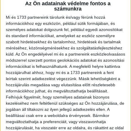
A RADIOCAFÉN
Az Ön adatainak védelme fontos a
számunkra
Mi és 1733 partnereink tárolunk és/vagy férünk hozzá
információkhoz egy eszközön, például sütik formájában, és
személyes adatokat dolgozunk fel, például egyedi azonosítókat
és standard információkat, amelyeket az eszköz személyre
szabott hirdetésekhez és tartalomhoz, hirdetések és tartalmak
méréséhez, közönségmérésekhez és szolgáltatásfejlesztéshez
küld.
Az Ön engedélyével mi és a partnereink eszközleolvasásos
módszerrel szerzett pontos geolokációs adatokat és azonosítási
információkat is felhasználhatunk. A megfelelő helyre kattintva
Korábbi adások
hozzájárulhat ahhoz, hogy mi és a 1733 partnereink a fent
leírtak szerint adatkezelést végezzünk. Másik lehetőségként a
A rovat támogatói:
hozzájárulás megadása vagy elutasítása előtt részletesebb
információkhoz juthat, és megváltoztathatja beállításait.
Felhívjuk figyelmét, hogy személyes adatainak bizonyos
kezeléséhez nem feltétlenül szükséges az Ön hozzájárulása, de
jogában áll tiltakozni az ilyen jellegű adatkezelés ellen. A
beállításai csak erre a weboldalra érvényesek. Bármikor
megváltoztathatja a preferenciáit, vagy visszavonhatja
hozzájárulását, ha visszatér erre az oldalra, és rákattint az oldal