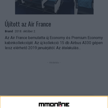
Újított az Air France
Brand
2018. október 2.
Az Air France bemutatta új Economy és Premium Economy
kabinkollekcióját. Az új kollekció 15 db Airbus A330 gépen
lesz elérhető 2019 januárjától. Az átalakulás...
- Hirdetés -