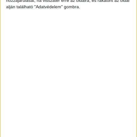
hozzájárulását, ha visszatér erre az oldalra, és rákattint az oldal
alján található "Adatvédelem" gombra.
Még több podcast
DIGITAL CENTER
Itthon is népszerűek a Samsung kihajtható
mobiljai
Digital Center
2026. augusztus 3.
A Samsung Electronics július 22-én bemutatott legújabb
kihajtható készülékei – a Galaxy Z Fold8, a Galaxy Z Fold8
Ultra és a Galaxy Z Flip8 – iránti érdeklődés a magyar