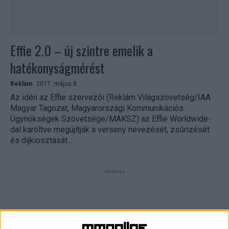
Effie 2.0 – új szintre emelik a
hatékonyságmérést
Reklám
2017. május 8.
Az idén az Effie szervezői (Reklám Világszövetség/IAA
Magyar Tagozat, Magyarországi Kommunikációs
Ügynökségek Szövetsége/MAKSZ) az Effie Worldwide-
dal karöltve megújítják a verseny nevezését, zsűrizését
és díjkiosztását...
- Hirdetés -