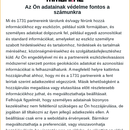
Az Ön adatainak védelme fontos a
számunkra
Mi és 1731 partnereink tárolunk és/vagy férünk hozzá
A RADIOCAFÉN
információkhoz egy eszközön, például sütik formájában, és
személyes adatokat dolgozunk fel, például egyedi azonosítókat
és standard információkat, amelyeket az eszköz személyre
szabott hirdetésekhez és tartalomhoz, hirdetések és tartalmak
méréséhez, közönségmérésekhez és szolgáltatásfejlesztéshez
küld.
Az Ön engedélyével mi és a partnereink eszközleolvasásos
módszerrel szerzett pontos geolokációs adatokat és azonosítási
információkat is felhasználhatunk. A megfelelő helyre kattintva
hozzájárulhat ahhoz, hogy mi és a 1731 partnereink a fent
leírtak szerint adatkezelést végezzünk. Másik lehetőségként a
hozzájárulás megadása vagy elutasítása előtt részletesebb
Korábbi adások
információkhoz juthat, és megváltoztathatja beállításait.
Felhívjuk figyelmét, hogy személyes adatainak bizonyos
A rovat támogatói:
kezeléséhez nem feltétlenül szükséges az Ön hozzájárulása, de
jogában áll tiltakozni az ilyen jellegű adatkezelés ellen. A
beállításai csak erre a weboldalra érvényesek. Bármikor
megváltoztathatja a preferenciáit, vagy visszavonhatja