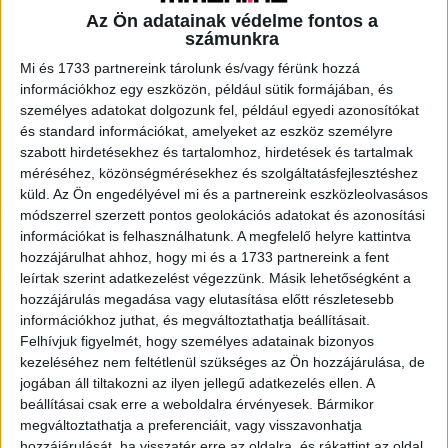
Az Ön adatainak védelme fontos a
számunkra
A RADIOCAFÉN
Mi és 1733 partnereink tárolunk és/vagy férünk hozzá
információkhoz egy eszközön, például sütik formájában, és
személyes adatokat dolgozunk fel, például egyedi azonosítókat
és standard információkat, amelyeket az eszköz személyre
szabott hirdetésekhez és tartalomhoz, hirdetések és tartalmak
méréséhez, közönségmérésekhez és szolgáltatásfejlesztéshez
küld.
Az Ön engedélyével mi és a partnereink eszközleolvasásos
módszerrel szerzett pontos geolokációs adatokat és azonosítási
információkat is felhasználhatunk. A megfelelő helyre kattintva
hozzájárulhat ahhoz, hogy mi és a 1733 partnereink a fent
leírtak szerint adatkezelést végezzünk. Másik lehetőségként a
hozzájárulás megadása vagy elutasítása előtt részletesebb
Korábbi adások
információkhoz juthat, és megváltoztathatja beállításait.
A rovat támogatói:
Felhívjuk figyelmét, hogy személyes adatainak bizonyos
kezeléséhez nem feltétlenül szükséges az Ön hozzájárulása, de
jogában áll tiltakozni az ilyen jellegű adatkezelés ellen. A
beállításai csak erre a weboldalra érvényesek. Bármikor
megváltoztathatja a preferenciáit, vagy visszavonhatja
hozzájárulását, ha visszatér erre az oldalra, és rákattint az oldal