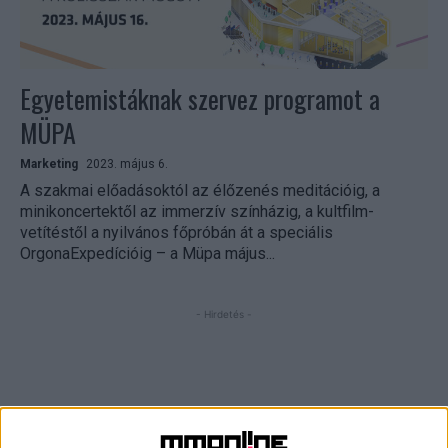
Egyetemistáknak szervez programot a
MÜPA
Marketing
2023. május 6.
A szakmai előadásoktól az élőzenés meditációig, a
minikoncertektől az immerzív színházig, a kultfilm-
vetítéstől a nyilvános főpróbán át a speciális
OrgonaExpedícióig – a Müpa május...
- Hirdetés -