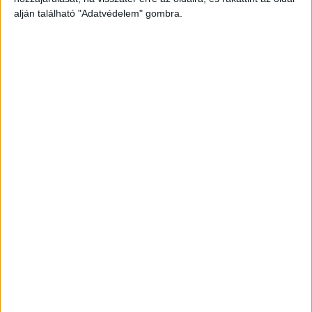
alján található "Adatvédelem" gombra.
Még több podcast
DIGITAL CENTER
Itthon is népszerűek a Samsung kihajtható
mobiljai
Digital Center
2026. augusztus 3.
A Samsung Electronics július 22-én bemutatott legújabb
kihajtható készülékei – a Galaxy Z Fold8, a Galaxy Z Fold8
Ultra és a Galaxy Z Flip8 – iránti érdeklődés a magyar
piacon is felülmúlja a korábbi...